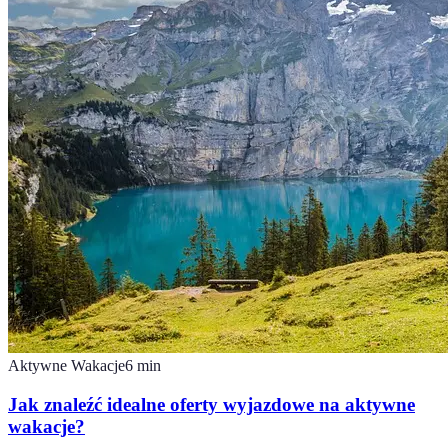
Aktywne Wakacje
6
min
Jak znaleźć idealne oferty wyjazdowe na aktywne
wakacje?