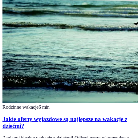
Rodzinne wakacje
6
min
Jakie oferty wyjazdowe są najlepsze na wakacje z
dziećmi?
Zaplanuj idealne wakacje z dziećmi! Odkryj nasze rekomendacje