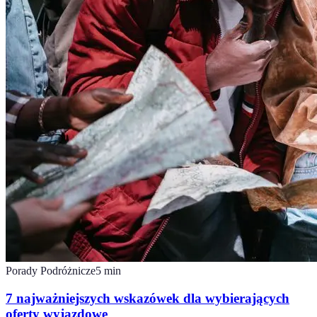
Porady Podróżnicze
5
min
7 najważniejszych wskazówek dla wybierających
oferty wyjazdowe