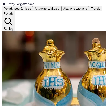
📂
Oferty Wyjazdowe
Porady podróżnicze
Aktywne Wakacje
Aktywne wakacje
Trendy
Porady
Szukaj