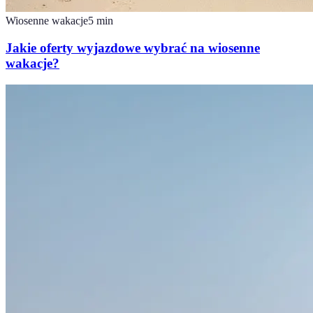
Wiosenne wakacje
5
min
Jakie oferty wyjazdowe wybrać na wiosenne
wakacje?