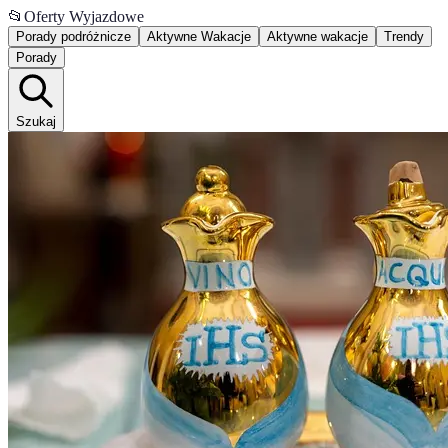
📂
Oferty Wyjazdowe
Porady podróżnicze
Aktywne Wakacje
Aktywne wakacje
Trendy
Porady
Szukaj