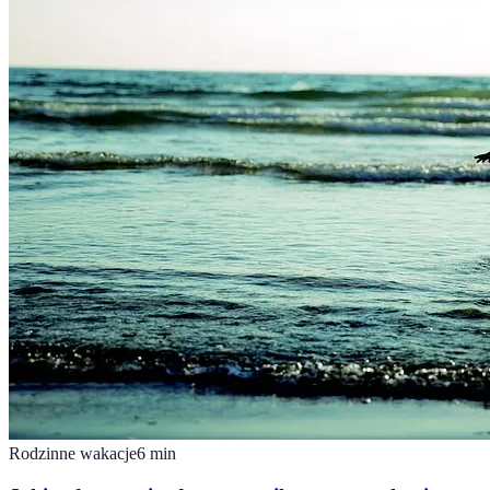
Rodzinne wakacje
6
min