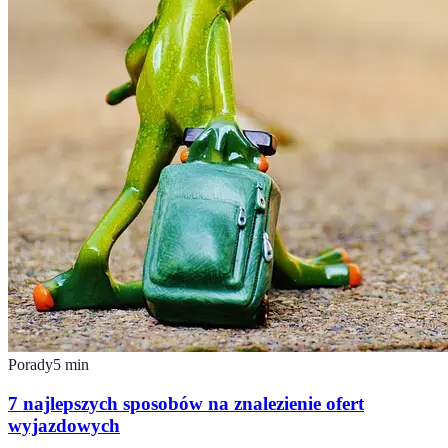
Porady
5
min
7 najlepszych sposobów na znalezienie ofert
wyjazdowych