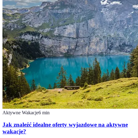
Aktywne Wakacje
6
min
Jak znaleźć idealne oferty wyjazdowe na aktywne
wakacje?