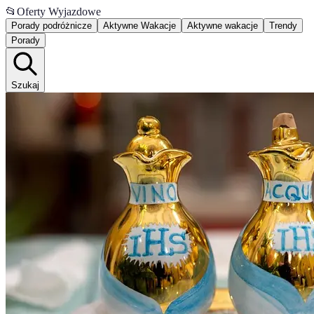
📂
Oferty Wyjazdowe
Porady podróżnicze
Aktywne Wakacje
Aktywne wakacje
Trendy
Porady
Szukaj