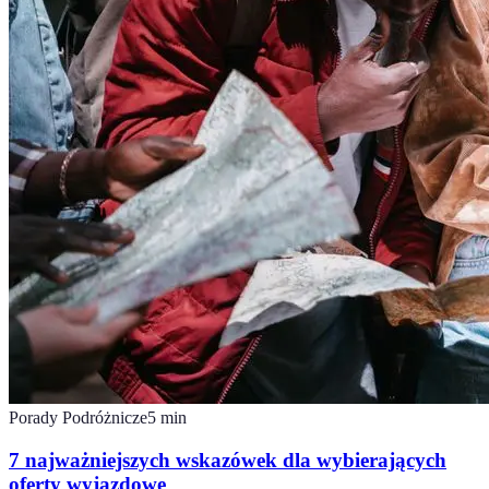
Porady Podróżnicze
5
min
7 najważniejszych wskazówek dla wybierających
oferty wyjazdowe