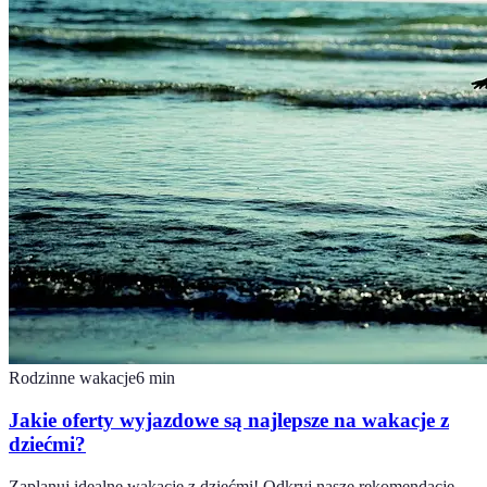
Rodzinne wakacje
6
min
Jakie oferty wyjazdowe są najlepsze na wakacje z
dziećmi?
Zaplanuj idealne wakacje z dziećmi! Odkryj nasze rekomendacje