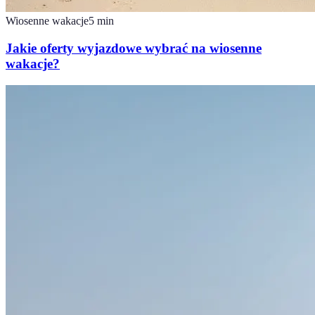
Wiosenne wakacje
5
min
Jakie oferty wyjazdowe wybrać na wiosenne
wakacje?