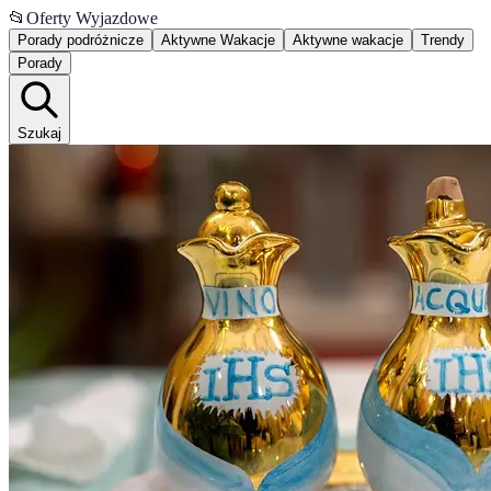
📂
Oferty Wyjazdowe
Porady podróżnicze
Aktywne Wakacje
Aktywne wakacje
Trendy
Porady
Szukaj