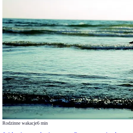
Rodzinne wakacje
6
min