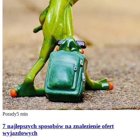
Porady
5
min
7 najlepszych sposobów na znalezienie ofert
wyjazdowych