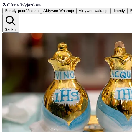
📂
Oferty Wyjazdowe
Porady podróżnicze
Aktywne Wakacje
Aktywne wakacje
Trendy
P
Szukaj