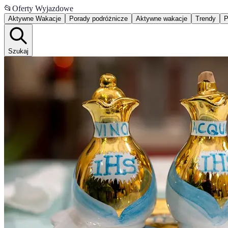
📂
Oferty Wyjazdowe
Aktywne Wakacje
Porady podróżnicze
Aktywne wakacje
Trendy
P
Szukaj