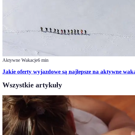
Aktywne Wakacje
6
min
Jakie oferty wyjazdowe są najlepsze na aktywne wak
Wszystkie artykuły