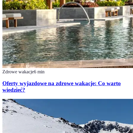
Zdrowe wakacje
6
min
Oferty wyjazdowe na zdrowe wakacje: Co warto
wiedzieć?