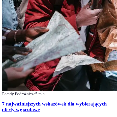
Porady Podróżnicze
5
min
7 najważniejszych wskazówek dla wybierających
oferty wyjazdowe