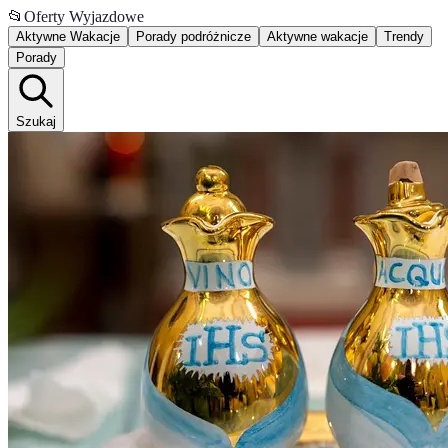
📂
Oferty Wyjazdowe
Aktywne Wakacje
Porady podróżnicze
Aktywne wakacje
Trendy
Porady
Szukaj