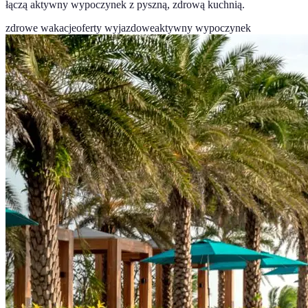
łączą aktywny wypoczynek z pyszną, zdrową kuchnią.
zdrowe wakacje
oferty wyjazdowe
aktywny wypoczynek