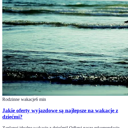
Rodzinne wakacje
6
min
Jakie oferty wyjazdowe są najlepsze na wakacje z
dziećmi?
Zaplanuj idealne wakacje z dziećmi! Odkryj nasze rekomendacje