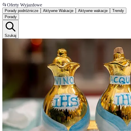
📂
Oferty Wyjazdowe
Porady podróżnicze
Aktywne Wakacje
Aktywne wakacje
Trendy
Porady
Szukaj