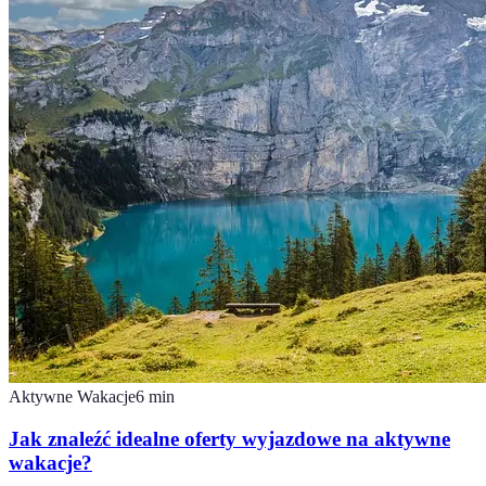
Aktywne Wakacje
6
min
Jak znaleźć idealne oferty wyjazdowe na aktywne
wakacje?