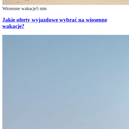
Wiosenne wakacje
5
min
Jakie oferty wyjazdowe wybrać na wiosenne
wakacje?