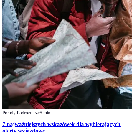
Porady Podróżnicze
5
min
7 najważniejszych wskazówek dla wybierających
oferty wyjazdowe