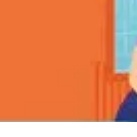
Oferty Wyjazdowe
Zdrowe wakacje
Rodzinne Wakacje
Aktywne Wakacje
Rodzinne waka
Oferty Wyjazdowe