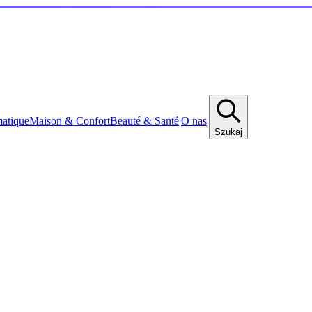
matique
Maison & Confort
Beauté & Santé
|
O nas
|
Szukaj