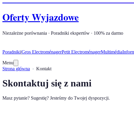
Oferty Wyjazdowe
Niezależne porównania · Poradniki ekspertów · 100% za darmo
Poradniki
|
Gros Electroménager
Petit Electroménager
Multimédia
Infor
Menu
Strona główna
Kontakt
Skontaktuj się z nami
Masz pytanie? Sugestię? Jesteśmy do Twojej dyspozycji.