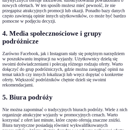
turystycznych oferuje możliwość subskrybowania powiadomień o
nowych ofertach. W ten sposób możesz mieć pewność, że nie
przegapisz atrakcyjnych promocji lub okazji. Ponadto bazy danych
często zawierają opinie innych użytkowników, co może być bardzo
pomocne w podjęciu decyzji.
4. Media społecznościowe i grupy
podróżnicze
Zarówno Facebook, jak i Instagram stały się potężnym narzędziem
w poszukiwaniu inspiracji na wyjazdy. Użytkownicy dzielą się
swoimi doświadczeniami i polecają różnego rodzaju oferty. Warto
dołączyć do grup podróżniczych, gdzie można zasięgnąć opinii na
temat takich czy innych lokalizacji lub wręcz dopytać o konkretne
oferty. Większość podróżników chętnie dzieli się swoimi
rekomendacjami.
5. Biura podróży
Nie można zapominać o tradycyjnych biurach podróży. Wiele z nich
organizuje atrakcyjne wyjazdy w promocyjnych cenach. Warto
korzystać z ofert last minute, które często oferują znaczne zniżki.
Biura turystyczne posiadają również wykwalifikowanych