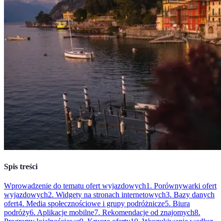
Spis treści
Wprowadzenie do tematu ofert wyjazdowych
1. Porównywarki ofert
wyjazdowych
2. Widgety na stronach internetowych
3. Bazy danych
ofert
4. Media społecznościowe i grupy podróżnicze
5. Biura
podróży
6. Aplikacje mobilne
7. Rekomendacje od znajomych
8.