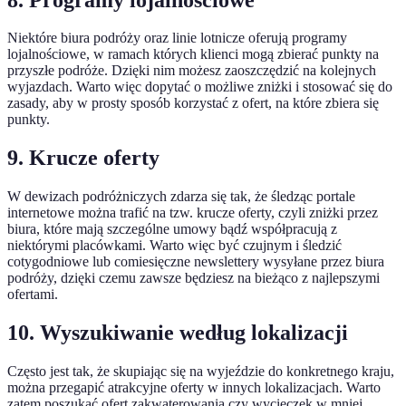
Niektóre biura podróży oraz linie lotnicze oferują programy
lojalnościowe, w ramach których klienci mogą zbierać punkty na
przyszłe podróże. Dzięki nim możesz zaoszczędzić na kolejnych
wyjazdach. Warto więc dopytać o możliwe zniżki i stosować się do
zasady, aby w prosty sposób korzystać z ofert, na które zbiera się
punkty.
9. Krucze oferty
W dewizach podróżniczych zdarza się tak, że śledząc portale
internetowe można trafić na tzw. krucze oferty, czyli zniżki przez
biura, które mają szczególne umowy bądź współpracują z
niektórymi placówkami. Warto więc być czujnym i śledzić
cotygodniowe lub comiesięczne newslettery wysyłane przez biura
podróży, dzięki czemu zawsze będziesz na bieżąco z najlepszymi
ofertami.
10. Wyszukiwanie według lokalizacji
Często jest tak, że skupiając się na wyjeździe do konkretnego kraju,
można przegapić atrakcyjne oferty w innych lokalizacjach. Warto
zatem poszukać ofert zakwaterowania czy wycieczek w mniej