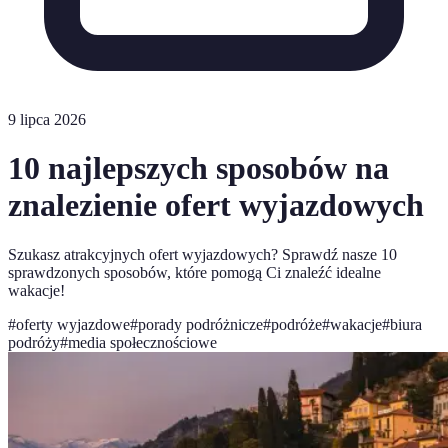
9 lipca 2026
10 najlepszych sposobów na
znalezienie ofert wyjazdowych
Szukasz atrakcyjnych ofert wyjazdowych? Sprawdź nasze 10
sprawdzonych sposobów, które pomogą Ci znaleźć idealne
wakacje!
#
oferty wyjazdowe
#
porady podróżnicze
#
podróże
#
wakacje
#
biura
podróży
#
media społecznościowe