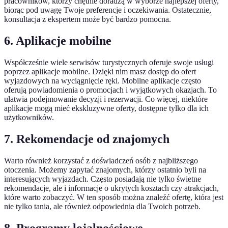
pracowników, którzy chętnie doradzą w wyborze najlepszej oferty,
biorąc pod uwagę Twoje preferencje i oczekiwania. Ostatecznie,
konsultacja z ekspertem może być bardzo pomocna.
6. Aplikacje mobilne
Współcześnie wiele serwisów turystycznych oferuje swoje usługi
poprzez aplikacje mobilne. Dzięki nim masz dostęp do ofert
wyjazdowych na wyciągnięcie ręki. Mobilne aplikacje często
oferują powiadomienia o promocjach i wyjątkowych okazjach. To
ułatwia podejmowanie decyzji i rezerwacji. Co więcej, niektóre
aplikacje mogą mieć ekskluzywne oferty, dostępne tylko dla ich
użytkowników.
7. Rekomendacje od znajomych
Warto również korzystać z doświadczeń osób z najbliższego
otoczenia. Możemy zapytać znajomych, którzy ostatnio byli na
interesujących wyjazdach. Często posiadają nie tylko świetne
rekomendacje, ale i informacje o ukrytych kosztach czy atrakcjach,
które warto zobaczyć. W ten sposób można znaleźć ofertę, która jest
nie tylko tania, ale również odpowiednia dla Twoich potrzeb.
8. Programy lojalnościowe