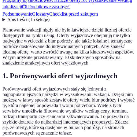
Programy lojalnościowe
9. Krucze oferty
10. Wyszukiwanie według
lokalizacji
📺 Dodatkowe zasoby
✅
Podsumowanie
Glossary
Checklist przed zakupem
Spis treści
(
15
sekcje
)
Planowanie wakacji nigdy nie było łatwiejsze dzięki licznej ofercie
dostępnych na rynku usług. Oferty wyjazdowe obejmują nie tylko
tradycyjne wycieczki z biur podróży, ale także lokalne i tematyczne
podróże dostosowane do indywidualnych potrzeb. Aby znaleźć
idealną ofertę, warto zwrócić uwagę na kilka kluczowych aspektów.
W tym artykule przedstawiamy 10 skutecznych sposobów na
znalezienie atrakcyjnych ofert wyjazdowych.
1. Porównywarki ofert wyjazdowych
Porównywarki ofert wyjazdowych stały się jednymi z
najpopularniejszych narzędzi w wyszukiwaniu wakacji. Dzięki nim
możesz w łatwy sposób zestawić oferty wielu biur podróży i wybrać
tę, która najlepiej odpowiada Twoim potrzebom. Wiele z tych
serwisów umożliwia filtrowanie wyników według ceny, terminu,
rodzaju transportu czy standardu zakwaterowania. To pozwala na
szybkie dotarcie do najbardziej interesujących propozycji. Zdarza
się, że oferty, które są dostępne w biurach podróży, na stronach
porównawczych są znacznie tańsze.