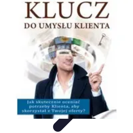
Oferty Wyjazdowe
Zdrowe wakacje
Rodzinne Wakacje
Aktywne Wakacje
Rodzinne
wakacje
Wakacyjne Kierunki
Oferty Wyjazdowe