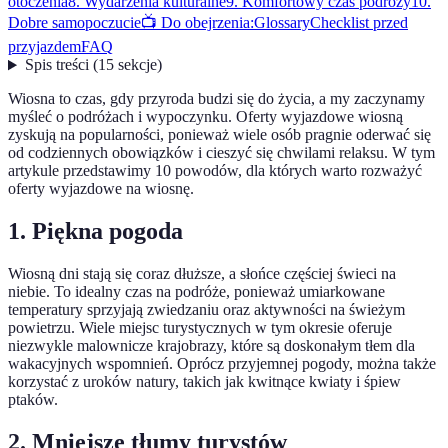
otoczenia
8. Wydarzenia kulturalne
9. Komfortowy czas podróży
10.
Dobre samopoczucie
📺 Do obejrzenia:
Glossary
Checklist przed
przyjazdem
FAQ
Spis treści
(
15
sekcje
)
Wiosna to czas, gdy przyroda budzi się do życia, a my zaczynamy
myśleć o podróżach i wypoczynku. Oferty wyjazdowe wiosną
zyskują na popularności, ponieważ wiele osób pragnie oderwać się
od codziennych obowiązków i cieszyć się chwilami relaksu. W tym
artykule przedstawimy 10 powodów, dla których warto rozważyć
oferty wyjazdowe na wiosnę.
1. Piękna pogoda
Wiosną dni stają się coraz dłuższe, a słońce częściej świeci na
niebie. To idealny czas na podróże, ponieważ umiarkowane
temperatury sprzyjają zwiedzaniu oraz aktywności na świeżym
powietrzu. Wiele miejsc turystycznych w tym okresie oferuje
niezwykle malownicze krajobrazy, które są doskonałym tłem dla
wakacyjnych wspomnień. Oprócz przyjemnej pogody, można także
korzystać z uroków natury, takich jak kwitnące kwiaty i śpiew
ptaków.
2. Mniejsze tłumy turystów