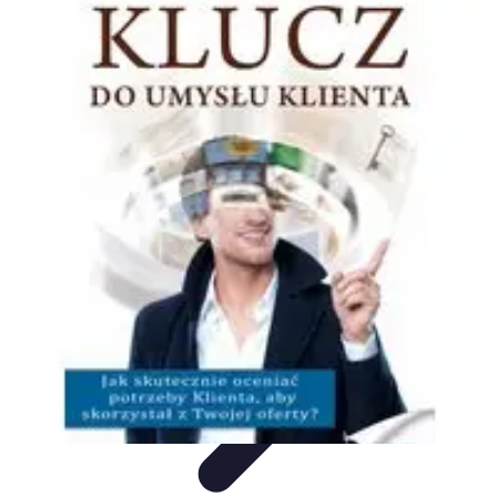
Oferty Wyjazdowe
Zdrowe wakacje
Rodzinne Wakacje
Aktywne Wakacje
Rodzinne
wakacje
Wakacyjne Kierunki
Oferty Wyjazdowe