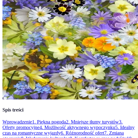
Spis treści
Wprowadzenie
1. Piękna pogoda
2. Mniejsze tłumy turystów
3.
Oferty promocyjne
4. Możliwość aktywnego wypoczynku
5. Idealny
czas na romantyczne wyjazdy
6. Różnorodność ofert
7. Zmiana