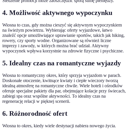
Śledzenie promocji może zaoszczędzić sporą sumę pieniędzy.
4. Możliwość aktywnego wypoczynku
Wiosna to czas, gdy można cieszyć się aktywnym wypoczynkiem
na świeżym powietrzu. Wybierając oferty wyjazdowe, łatwo
znaleźć opcje umożliwiające uprawianie sportów, takich jak hiking,
rowery, czy sporty wodne. Organizowane są również liczne
imprezy i zawody, w których można brać udział. Aktywny
wypoczynek wpływa korzystnie na zdrowie fizyczne i psychiczne.
5. Idealny czas na romantyczne wyjazdy
Wiosna to romantyczny okres, który sprzyja wyjazdom w parach.
Doskonałe otoczenie, kwitnące kwiaty i ciepłe wieczory tworzą
idealną atmosferę na romantyczne chwile. Wiele hoteli i ośrodków
oferuje specjalne pakiety dla par, obejmujące kolacje przy świecach,
zabiegi spa oraz wspólne aktywności. To idealny czas na
regenerację relacji w pięknej scenerii.
6. Różnorodność ofert
Wiosna to okres, kiedy wiele destynacji nabiera nowego życia.