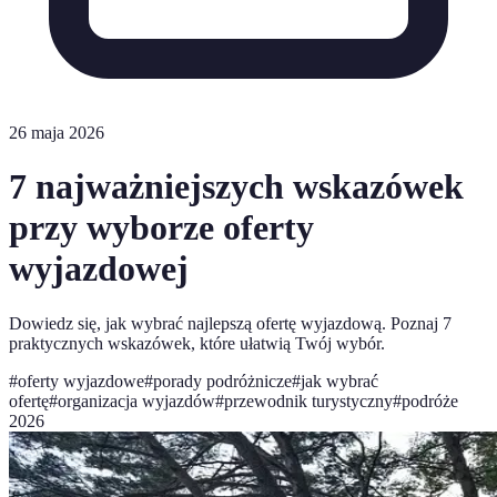
26 maja 2026
7 najważniejszych wskazówek
przy wyborze oferty
wyjazdowej
Dowiedz się, jak wybrać najlepszą ofertę wyjazdową. Poznaj 7
praktycznych wskazówek, które ułatwią Twój wybór.
#
oferty wyjazdowe
#
porady podróżnicze
#
jak wybrać
ofertę
#
organizacja wyjazdów
#
przewodnik turystyczny
#
podróże
2026