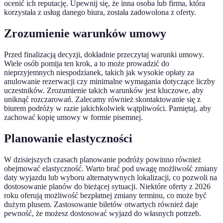
ocenić ich reputację. Upewnij się, że inna osoba lub firma, która
korzystała z usług danego biura, została zadowolona z oferty.
Zrozumienie warunków umowy
Przed finalizacją decyzji, dokładnie przeczytaj warunki umowy.
Wiele osób pomija ten krok, a to może prowadzić do
nieprzyjemnych niespodzianek, takich jak wysokie opłaty za
anulowanie rezerwacji czy minimalne wymagania dotyczące liczby
uczestników. Zrozumienie takich warunków jest kluczowe, aby
uniknąć rozczarowań. Zalecamy również skontaktowanie się z
biurem podróży w razie jakichkolwiek wątpliwości. Pamiętaj, aby
zachować kopię umowy w formie pisemnej.
Planowanie elastyczności
W dzisiejszych czasach planowanie podróży powinno również
obejmować elastyczność. Warto brać pod uwagę możliwość zmiany
daty wyjazdu lub wyboru alternatywnych lokalizacji, co pozwoli na
dostosowanie planów do bieżącej sytuacji. Niektóre oferty z 2026
roku oferują możliwość bezpłatnej zmiany terminu, co może być
dużym plusem. Zastosowanie biletów otwartych również daje
pewność, że możesz dostosować wyjazd do własnych potrzeb.