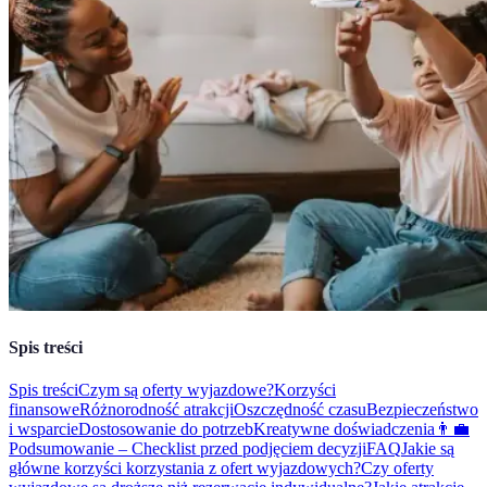
Spis treści
Spis treści
Czym są oferty wyjazdowe?
Korzyści
finansowe
Różnorodność atrakcji
Oszczędność czasu
Bezpieczeństwo
i wsparcie
Dostosowanie do potrzeb
Kreatywne doświadczenia
👨‍💼
Podsumowanie – Checklist przed podjęciem decyzji
FAQ
Jakie są
główne korzyści korzystania z ofert wyjazdowych?
Czy oferty