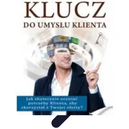
Oferty Wyjazdowe
Zdrowe wakacje
Rodzinne Wakacje
Aktywne Wakacje
Rodzinne
wakacje
Wakacyjne Kierunki
Oferty Wyjazdowe