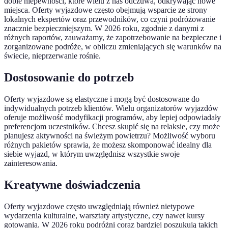
dobie niepewności, które wielu z nas odczuwa, odkrywając nowe
miejsca. Oferty wyjazdowe często obejmują wsparcie ze strony
lokalnych ekspertów oraz przewodników, co czyni podróżowanie
znacznie bezpieczniejszym. W 2026 roku, zgodnie z danymi z
różnych raportów, zauważamy, że zapotrzebowanie na bezpieczne i
zorganizowane podróże, w obliczu zmieniających się warunków na
świecie, nieprzerwanie rośnie.
Dostosowanie do potrzeb
Oferty wyjazdowe są elastyczne i mogą być dostosowane do
indywidualnych potrzeb klientów. Wielu organizatorów wyjazdów
oferuje możliwość modyfikacji programów, aby lepiej odpowiadały
preferencjom uczestników. Chcesz skupić się na relaksie, czy może
planujesz aktywności na świeżym powietrzu? Możliwość wyboru
różnych pakietów sprawia, że możesz skomponować idealny dla
siebie wyjazd, w którym uwzględnisz wszystkie swoje
zainteresowania.
Kreatywne doświadczenia
Oferty wyjazdowe często uwzględniają również nietypowe
wydarzenia kulturalne, warsztaty artystyczne, czy nawet kursy
gotowania. W 2026 roku podróżni coraz bardziej poszukują takich