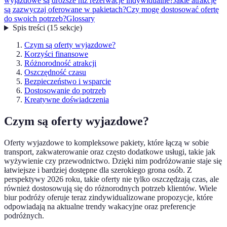
wyjazdowe są droższe niż rezerwacje indywidualne?
Jakie atrakcje
są zazwyczaj oferowane w pakietach?
Czy mogę dostosować ofertę
do swoich potrzeb?
Glossary
Spis treści
(
15
sekcje
)
Czym są oferty wyjazdowe?
Korzyści finansowe
Różnorodność atrakcji
Oszczędność czasu
Bezpieczeństwo i wsparcie
Dostosowanie do potrzeb
Kreatywne doświadczenia
Czym są oferty wyjazdowe?
Oferty wyjazdowe to kompleksowe pakiety, które łączą w sobie
transport, zakwaterowanie oraz często dodatkowe usługi, takie jak
wyżywienie czy przewodnictwo. Dzięki nim podróżowanie staje się
łatwiejsze i bardziej dostępne dla szerokiego grona osób. Z
perspektywy 2026 roku, takie oferty nie tylko oszczędzają czas, ale
również dostosowują się do różnorodnych potrzeb klientów. Wiele
biur podróży oferuje teraz zindywidualizowane propozycje, które
odpowiadają na aktualne trendy wakacyjne oraz preferencje
podróżnych.