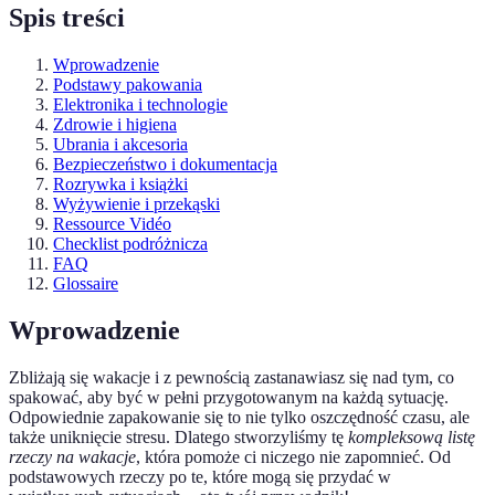
Spis treści
Wprowadzenie
Podstawy pakowania
Elektronika i technologie
Zdrowie i higiena
Ubrania i akcesoria
Bezpieczeństwo i dokumentacja
Rozrywka i książki
Wyżywienie i przekąski
Ressource Vidéo
Checklist podróżnicza
FAQ
Glossaire
Wprowadzenie
Zbliżają się wakacje i z pewnością zastanawiasz się nad tym, co
spakować, aby być w pełni przygotowanym na każdą sytuację.
Odpowiednie zapakowanie się to nie tylko oszczędność czasu, ale
także uniknięcie stresu. Dlatego stworzyliśmy tę
kompleksową listę
rzeczy na wakacje
, która pomoże ci niczego nie zapomnieć. Od
podstawowych rzeczy po te, które mogą się przydać w