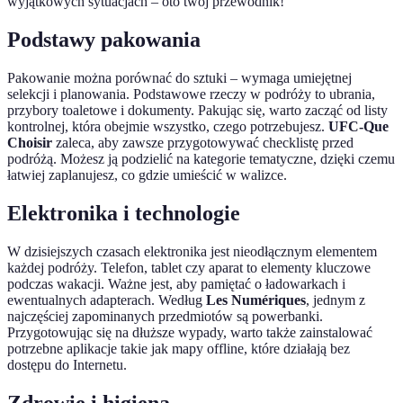
wyjątkowych sytuacjach – oto twój przewodnik!
Podstawy pakowania
Pakowanie można porównać do sztuki – wymaga umiejętnej
selekcji i planowania. Podstawowe rzeczy w podróży to ubrania,
przybory toaletowe i dokumenty. Pakując się, warto zacząć od listy
kontrolnej, która obejmie wszystko, czego potrzebujesz.
UFC-Que
Choisir
zaleca, aby zawsze przygotowywać checklistę przed
podróżą. Możesz ją podzielić na kategorie tematyczne, dzięki czemu
łatwiej zaplanujesz, co gdzie umieścić w walizce.
Elektronika i technologie
W dzisiejszych czasach elektronika jest nieodłącznym elementem
każdej podróży. Telefon, tablet czy aparat to elementy kluczowe
podczas wakacji. Ważne jest, aby pamiętać o ładowarkach i
ewentualnych adapterach. Według
Les Numériques
, jednym z
najczęściej zapominanych przedmiotów są powerbanki.
Przygotowując się na dłuższe wypady, warto także zainstalować
potrzebne aplikacje takie jak mapy offline, które działają bez
dostępu do Internetu.
Zdrowie i higiena