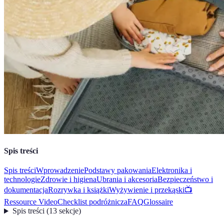
Spis treści
Spis treści
Wprowadzenie
Podstawy pakowania
Elektronika i
technologie
Zdrowie i higiena
Ubrania i akcesoria
Bezpieczeństwo i
dokumentacja
Rozrywka i książki
Wyżywienie i przekąski
📺
Ressource Video
Checklist podróżnicza
FAQ
Glossaire
Spis treści
(
13
sekcje
)