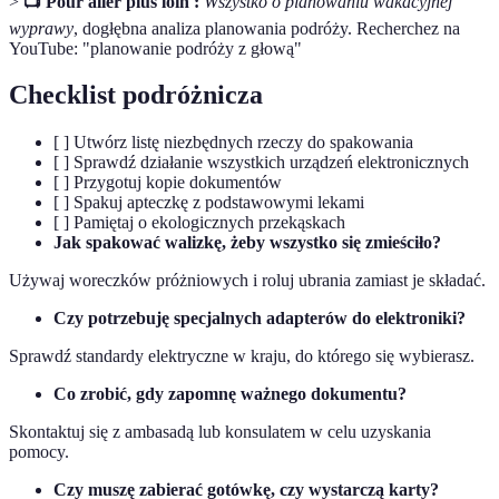
>
📺 Pour aller plus loin :
Wszystko o planowaniu wakacyjnej
wyprawy
, dogłębna analiza planowania podróży. Recherchez na
YouTube: "planowanie podróży z głową"
Checklist podróżnicza
[ ] Utwórz listę niezbędnych rzeczy do spakowania
[ ] Sprawdź działanie wszystkich urządzeń elektronicznych
[ ] Przygotuj kopie dokumentów
[ ] Spakuj apteczkę z podstawowymi lekami
[ ] Pamiętaj o ekologicznych przekąskach
Jak spakować walizkę, żeby wszystko się zmieściło?
Używaj woreczków próżniowych i roluj ubrania zamiast je składać.
Czy potrzebuję specjalnych adapterów do elektroniki?
Sprawdź standardy elektryczne w kraju, do którego się wybierasz.
Co zrobić, gdy zapomnę ważnego dokumentu?
Skontaktuj się z ambasadą lub konsulatem w celu uzyskania
pomocy.
Czy muszę zabierać gotówkę, czy wystarczą karty?