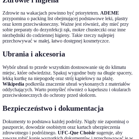
Zdrowie na wakacjach powinno być priorytetem.
ADEME
przypomina o packing list obejmującej podstawowe leki, plastry
oraz krem przeciwsłoneczny. Ważne jest również, aby mieć przy
sobie preparaty do dezynfekcji rąk, mokre chusteczki oraz inne
niezbędniki do codziennej higieny. Takie rzeczy najlepiej
przechowywać w małej, łatwo dostępnej kosmetyczce.
Ubrania i akcesoria
Wybór ubrań to przede wszystkim dostosowanie się do klimatu
miejsc, które odwiedzisz. Spakuj wygodne buty na długie spacery,
lekką kurtkę na niepogodę oraz strój kąpielowy na plażę.
Wikipedia
podkreśla znaczenie ubrań wykonanych z materiałów
oddychających. Warto pomyśleć również o kapeluszu i okularach
przeciwsłonecznych do ochrony przed słońcem.
Bezpieczeństwo i dokumentacja
Dokumenty to podstawa każdej podróży. Nigdy nie zapominaj o
paszporcie, dowodzie osobistym oraz kartach ubezpieczenia
zdrowotnego i podróżnego.
UFC-Que Choisir
sugeruje, aby
zawsze robić kopie wszystkich dokumentów i przechowywać je w