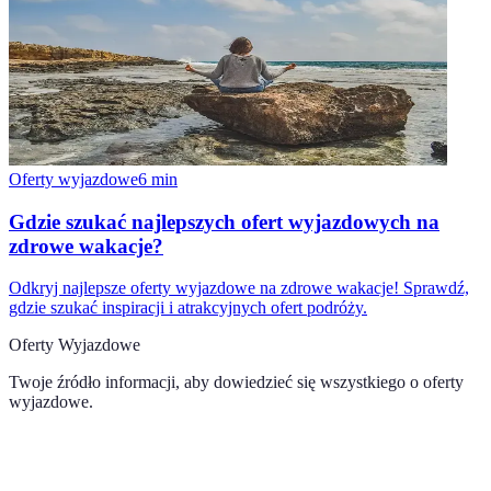
Oferty wyjazdowe
6
min
Gdzie szukać najlepszych ofert wyjazdowych na
zdrowe wakacje?
Odkryj najlepsze oferty wyjazdowe na zdrowe wakacje! Sprawdź,
gdzie szukać inspiracji i atrakcyjnych ofert podróży.
Oferty Wyjazdowe
Twoje źródło informacji, aby dowiedzieć się wszystkiego o
oferty
wyjazdowe
.