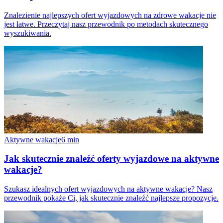
Znalezienie najlepszych ofert wyjazdowych na zdrowe wakacje nie
jest łatwe. Przeczytaj nasz przewodnik po metodach skutecznego
wyszukiwania.
Aktywne wakacje
6
min
Jak skutecznie znaleźć oferty wyjazdowe na aktywne
wakacje?
Szukasz idealnych ofert wyjazdowych na aktywne wakacje? Nasz
przewodnik pokaże Ci, jak skutecznie znaleźć najlepsze propozycje.