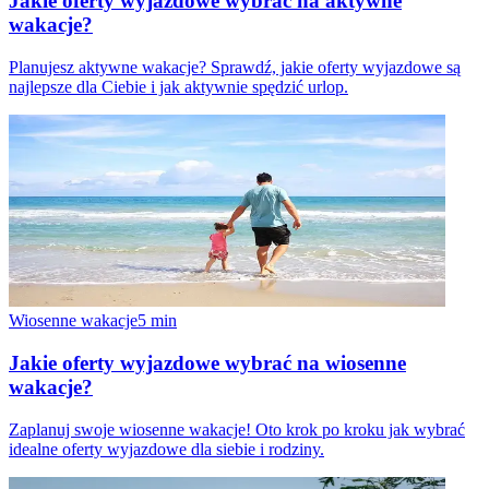
Jakie oferty wyjazdowe wybrać na aktywne
wakacje?
Planujesz aktywne wakacje? Sprawdź, jakie oferty wyjazdowe są
najlepsze dla Ciebie i jak aktywnie spędzić urlop.
Wiosenne wakacje
5
min
Jakie oferty wyjazdowe wybrać na wiosenne
wakacje?
Zaplanuj swoje wiosenne wakacje! Oto krok po kroku jak wybrać
idealne oferty wyjazdowe dla siebie i rodziny.