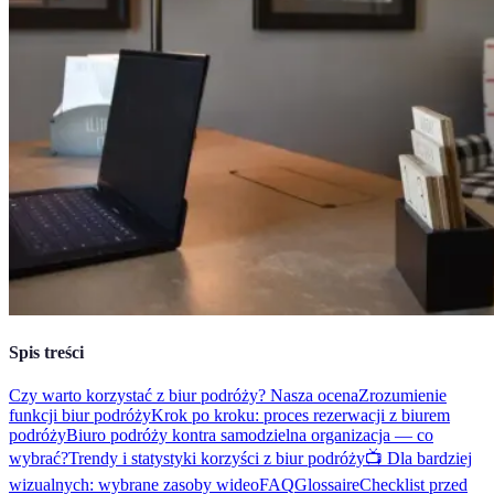
Spis treści
Czy warto korzystać z biur podróży? Nasza ocena
Zrozumienie
funkcji biur podróży
Krok po kroku: proces rezerwacji z biurem
podróży
Biuro podróży kontra samodzielna organizacja — co
wybrać?
Trendy i statystyki korzyści z biur podróży
📺 Dla bardziej
wizualnych: wybrane zasoby wideo
FAQ
Glossaire
Checklist przed