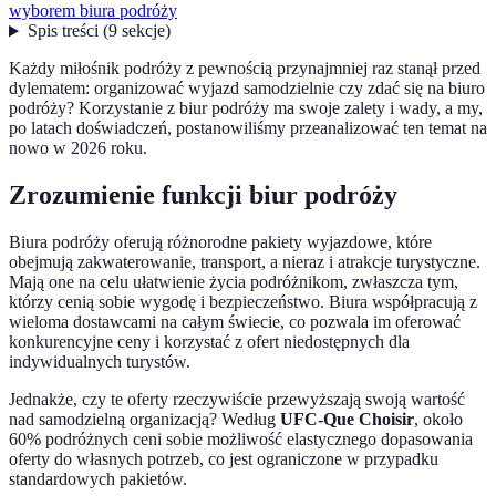
wyborem biura podróży
Spis treści
(
9
sekcje
)
Każdy miłośnik podróży z pewnością przynajmniej raz stanął przed
dylematem: organizować wyjazd samodzielnie czy zdać się na biuro
podróży? Korzystanie z biur podróży ma swoje zalety i wady, a my,
po latach doświadczeń, postanowiliśmy przeanalizować ten temat na
nowo w 2026 roku.
Zrozumienie funkcji biur podróży
Biura podróży oferują różnorodne pakiety wyjazdowe, które
obejmują zakwaterowanie, transport, a nieraz i atrakcje turystyczne.
Mają one na celu ułatwienie życia podróżnikom, zwłaszcza tym,
którzy cenią sobie wygodę i bezpieczeństwo. Biura współpracują z
wieloma dostawcami na całym świecie, co pozwala im oferować
konkurencyjne ceny i korzystać z ofert niedostępnych dla
indywidualnych turystów.
Jednakże, czy te oferty rzeczywiście przewyższają swoją wartość
nad samodzielną organizacją? Według
UFC-Que Choisir
, około
60% podróżnych ceni sobie możliwość elastycznego dopasowania
oferty do własnych potrzeb, co jest ograniczone w przypadku
standardowych pakietów.