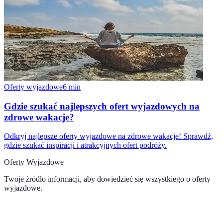
Oferty wyjazdowe
6
min
Gdzie szukać najlepszych ofert wyjazdowych na
zdrowe wakacje?
Odkryj najlepsze oferty wyjazdowe na zdrowe wakacje! Sprawdź,
gdzie szukać inspiracji i atrakcyjnych ofert podróży.
Oferty Wyjazdowe
Twoje źródło informacji, aby dowiedzieć się wszystkiego o
oferty
wyjazdowe
.