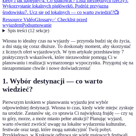
kiedy i jak najlepiej?
4. Co spakować? Lista niezbędnych rzeczy
5.
Wykorzystanie lokalnych pigłówek
6. Podróż przyjazna
środowisku
7. Ucz się od lokalnych — co warto zwiedzić?
📺
Ressource Vidéo
Glossary
✅ Checklist przed
wyjazdem
Podsumowanie
Spis treści
(
12
sekcje
)
Wiosna to idealny czas na wyjazdy — przyroda budzi się do życia,
a dni stają się coraz dłuższe. To doskonały moment, aby skorzystać
z licznych ofert wyjazdowych. W tym artykule przedstawimy 7
praktycznych wskazówek, które niezawodnie pomogą Ci w
planowaniu i realizacji wymarzonego wypoczynku. Przygotuj się na
niezapomniane chwile i nowe doświadczenia!
1. Wybór destynacji — co warto
wiedzieć?
Pierwszym krokiem w planowaniu wyjazdu jest wybór
odpowiedniej destynacji. Wiosna to czas, kiedy wiele miejsc zyskuje
na urodzie. Zastanów się, co sprawia Ci największą frajdę — czy są
to góry, morze, a może miasto pełne atrakcji? Planując wyjazd,
warto również zwrócić uwagę na lokalne wydarzenia kulturalne,
festiwale oraz targi, które mogą uatrakcyjnić Twój pobyt.
Przykładowo, w Krakowie odbywa się wiele majowych festiwali,