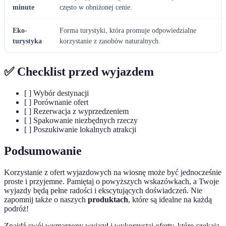
minute
często w obniżonej cenie.
Eko-
Forma turystyki, która promuje odpowiedzialne
turystyka
korzystanie z zasobów naturalnych.
✅ Checklist przed wyjazdem
[ ] Wybór destynacji
[ ] Porównanie ofert
[ ] Rezerwacja z wyprzedzeniem
[ ] Spakowanie niezbędnych rzeczy
[ ] Poszukiwanie lokalnych atrakcji
Podsumowanie
Korzystanie z ofert wyjazdowych na wiosnę może być jednocześnie
proste i przyjemne. Pamiętaj o powyższych wskazówkach, a Twoje
wyjazdy będą pełne radości i ekscytujących doświadczeń. Nie
zapomnij także o naszych
produktach
, które są idealne na każdą
podróż!
Znajdź swój wymarzony wyjazd i wykorzystaj oferty, które czekają