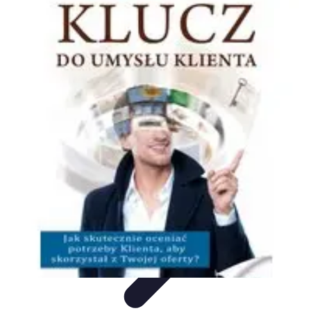
Oferty Wyjazdowe
Zdrowe wakacje
Rodzinne Wakacje
Aktywne Wakacje
Rodzinne
wakacje
Wakacyjne Kierunki
Oferty Wyjazdowe