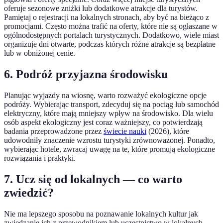
oferuje sezonowe zniżki lub dodatkowe atrakcje dla turystów.
Pamiętaj o rejestracji na lokalnych stronach, aby być na bieżąco z
promocjami. Często można trafić na oferty, które nie są ogłaszane w
ogólnodostępnych portalach turystycznych. Dodatkowo, wiele miast
organizuje dni otwarte, podczas których różne atrakcje są bezpłatne
lub w obniżonej cenie.
6. Podróż przyjazna środowisku
Planując wyjazdy na wiosnę, warto rozważyć ekologiczne opcje
podróży. Wybierając transport, zdecyduj się na pociąg lub samochód
elektryczny, które mają mniejszy wpływ na środowisko. Dla wielu
osób aspekt ekologiczny jest coraz ważniejszy, co potwierdzają
badania przeprowadzone przez
świecie nauki
(2026), które
udowodniły znaczenie wzrostu turystyki zrównoważonej. Ponadto,
wybierając hotele, zwracaj uwagę na te, które promują ekologiczne
rozwiązania i praktyki.
7. Ucz się od lokalnych — co warto
zwiedzić?
Nie ma lepszego sposobu na poznawanie lokalnych kultur jak
zwiedzanie ich z przewodnikiem lub uczestnictwo w lokalnych