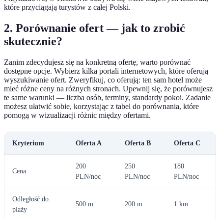
które przyciągają turystów z całej Polski.
2. Porównanie ofert — jak to zrobić
skutecznie?
Zanim zdecydujesz się na konkretną ofertę, warto porównać
dostępne opcje. Wybierz kilka portali internetowych, które oferują
wyszukiwanie ofert. Zweryfikuj, co oferują: ten sam hotel może
mieć różne ceny na różnych stronach. Upewnij się, że porównujesz
te same warunki — liczba osób, terminy, standardy pokoi. Zadanie
możesz ułatwić sobie, korzystając z tabel do porównania, które
pomogą w wizualizacji różnic między ofertami.
Kryterium
Oferta A
Oferta B
Oferta C
200
250
180
Cena
PLN/noc
PLN/noc
PLN/noc
Odległość do
500 m
200 m
1 km
plaży