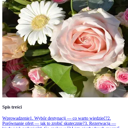
Spis treści
Wprowadzenie
1. Wybór destynacji — co warto wiedzieć?
2.
Porównanie ofert — jak to zrobić skutecznie?
3. Rezerwacja —