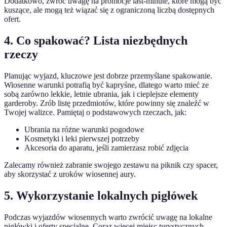
Dodatkowo, zwróć uwagę na promocje last-minute, które mogą być
kuszące, ale mogą też wiązać się z ograniczoną liczbą dostępnych
ofert.
4. Co spakować? Lista niezbędnych
rzeczy
Planując wyjazd, kluczowe jest dobrze przemyślane spakowanie.
Wiosenne warunki potrafią być kapryśne, dlatego warto mieć ze
sobą zarówno lekkie, letnie ubrania, jak i cieplejsze elementy
garderoby. Zrób listę przedmiotów, które powinny się znaleźć w
Twojej walizce. Pamiętaj o podstawowych rzeczach, jak:
Ubrania na różne warunki pogodowe
Kosmetyki i leki pierwszej potrzeby
Akcesoria do aparatu, jeśli zamierzasz robić zdjęcia
Zalecamy również zabranie swojego zestawu na piknik czy spacer,
aby skorzystać z uroków wiosennej aury.
5. Wykorzystanie lokalnych pigłówek
Podczas wyjazdów wiosennych warto zwrócić uwagę na lokalne
pigłówki i oferty specjalne. Coraz więcej miejsc turystycznych