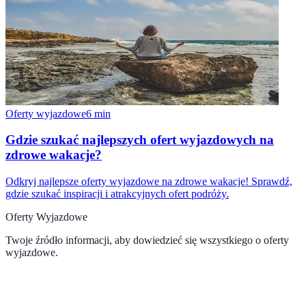
Oferty wyjazdowe
6
min
Gdzie szukać najlepszych ofert wyjazdowych na
zdrowe wakacje?
Odkryj najlepsze oferty wyjazdowe na zdrowe wakacje! Sprawdź,
gdzie szukać inspiracji i atrakcyjnych ofert podróży.
Oferty Wyjazdowe
Twoje źródło informacji, aby dowiedzieć się wszystkiego o
oferty
wyjazdowe
.