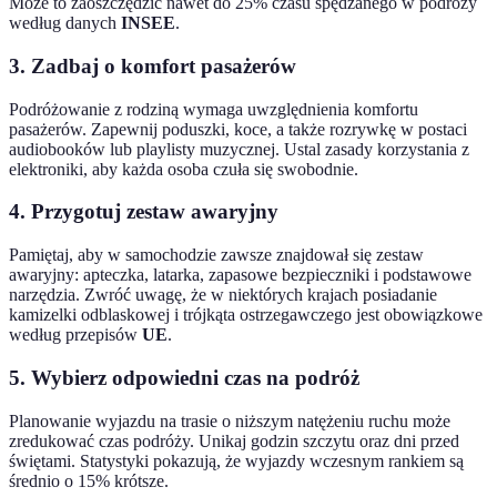
Może to zaoszczędzić nawet do 25% czasu spędzanego w podróży
według danych
INSEE
.
3. Zadbaj o komfort pasażerów
Podróżowanie z rodziną wymaga uwzględnienia komfortu
pasażerów. Zapewnij poduszki, koce, a także rozrywkę w postaci
audiobooków lub playlisty muzycznej. Ustal zasady korzystania z
elektroniki, aby każda osoba czuła się swobodnie.
4. Przygotuj zestaw awaryjny
Pamiętaj, aby w samochodzie zawsze znajdował się zestaw
awaryjny: apteczka, latarka, zapasowe bezpieczniki i podstawowe
narzędzia. Zwróć uwagę, że w niektórych krajach posiadanie
kamizelki odblaskowej i trójkąta ostrzegawczego jest obowiązkowe
według przepisów
UE
.
5. Wybierz odpowiedni czas na podróż
Planowanie wyjazdu na trasie o niższym natężeniu ruchu może
zredukować czas podróży. Unikaj godzin szczytu oraz dni przed
świętami. Statystyki pokazują, że wyjazdy wczesnym rankiem są
średnio o 15% krótsze.