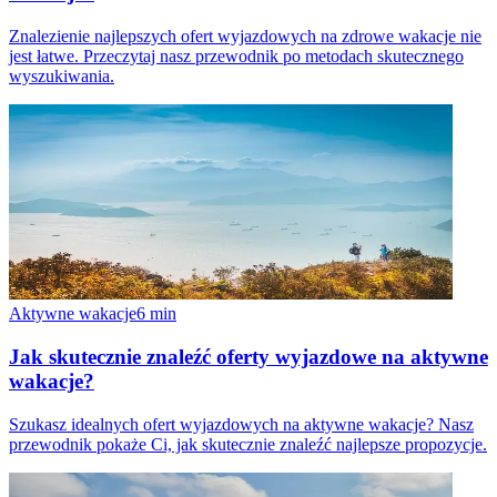
Znalezienie najlepszych ofert wyjazdowych na zdrowe wakacje nie
jest łatwe. Przeczytaj nasz przewodnik po metodach skutecznego
wyszukiwania.
Aktywne wakacje
6
min
Jak skutecznie znaleźć oferty wyjazdowe na aktywne
wakacje?
Szukasz idealnych ofert wyjazdowych na aktywne wakacje? Nasz
przewodnik pokaże Ci, jak skutecznie znaleźć najlepsze propozycje.