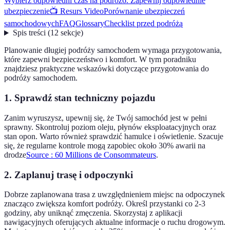
Wybierz odpowiedni czas na podróż
6. Zapewnij odpowiednie
ubezpieczenie
📺 Resurs Video
Porównanie ubezpieczeń
samochodowych
FAQ
Glossary
Checklist przed podróżą
Spis treści
(
12
sekcje
)
Planowanie długiej podróży samochodem wymaga przygotowania,
które zapewni bezpieczeństwo i komfort. W tym poradniku
znajdziesz praktyczne wskazówki dotyczące przygotowania do
podróży samochodem.
1. Sprawdź stan techniczny pojazdu
Zanim wyruszysz, upewnij się, że Twój samochód jest w pełni
sprawny. Skontroluj poziom oleju, płynów eksploatacyjnych oraz
stan opon. Warto również sprawdzić hamulce i oświetlenie. Szacuje
się, że regularne kontrole mogą zapobiec około 30% awarii na
drodze
Source : 60 Millions de Consommateurs
.
2. Zaplanuj trasę i odpoczynki
Dobrze zaplanowana trasa z uwzględnieniem miejsc na odpoczynek
znacząco zwiększa komfort podróży. Określ przystanki co 2-3
godziny, aby uniknąć zmęczenia. Skorzystaj z aplikacji
nawigacyjnych oferujących aktualne informacje o ruchu drogowym.