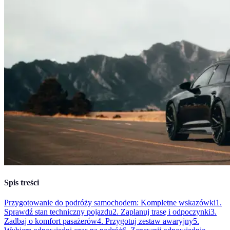
Spis treści
Przygotowanie do podróży samochodem: Kompletne wskazówki
1.
Sprawdź stan techniczny pojazdu
2. Zaplanuj trasę i odpoczynki
3.
Zadbaj o komfort pasażerów
4. Przygotuj zestaw awaryjny
5.