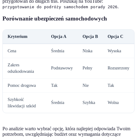
przygotowań do długich tras. Poszukaj na YouTube:
.
przygotowanie do podróży samochodem porady 2026
Porównanie ubezpieczeń samochodowych
Kryterium
Opcja A
Opcja B
Opcja C
Cena
Średnia
Niska
Wysoka
Zakres
Podstawowy
Pełny
Rozszerzony
odszkodowania
Pomoc drogowa
Tak
Nie
Tak
Szybkość
Średnia
Szybka
Wolna
likwidacji szkód
Po analizie warto wybrać opcję, która najlepiej odpowiada Twoim
potrzebom, uwzględniając budżet oraz wymagania dotyczące