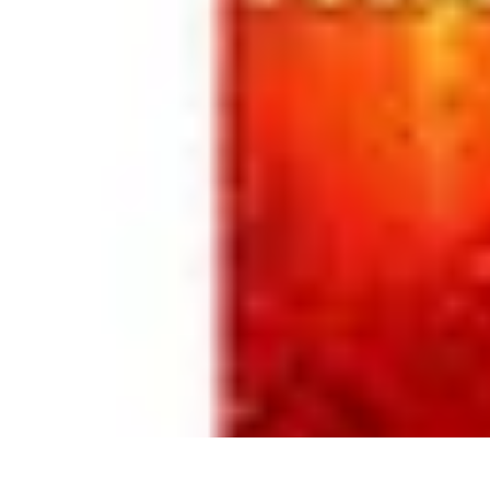
Oferty Wyjazdowe
Zdrowe wakacje
Rodzinne Wakacje
Aktywne Wakacje
Rodzinne waka
Oferty Wyjazdowe