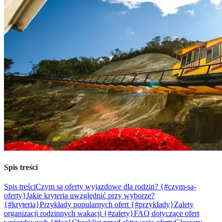
Spis treści
Spis treści
Czym są oferty wyjazdowe dla rodzin? {#czym-są-
oferty}
Jakie kryteria uwzględnić przy wyborze?
{#kryteria}
Przykłady popularnych ofert {#przykłady}
Zalety
organizacji rodzinnych wakacji {#zalety}
FAQ dotyczące ofert