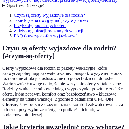
wyjazdowych {#faq}
Checklist przed aktywacją oferty
Glossary
Spis treści
(
8
sekcje
)
Czym są oferty wyjazdowe dla rodzin?
Jakie kryteria uwzględnić przy wyborze?
Przykłady popularnych ofert
Zalety organizacji rodzinnych wakacji
FAQ dotyczące ofert wyjazdowych
Czym są oferty wyjazdowe dla rodzin?
{#czym-są-oferty}
Oferty wyjazdowe dla rodzin to pakiety wakacyjne, które
zazwyczaj obejmują zakwaterowanie, transport, wyżywienie oraz
różnorodne atrakcje dostosowane do potrzeb dzieci i dorosłych.
Warto zwrócić uwagę na to, że nie wszystkie oferty są takie same.
Rodziny szukające odpowiedniego wypoczynku powinny znaleźć
ofertę, która zapewni komfort oraz bezpieczeństwo - kluczowe
elementy na udane wakacje. Zgodnie z badaniami
UFC-Que
Choisir
, 75% rodzin z dziećmi uznaje komfort zakwaterowania za
priorytet przy wyborze oferty, co podkreśla ich rolę w
podejmowaniu decyzji.
Jakie kryteria uwzględnić przy wyborze?