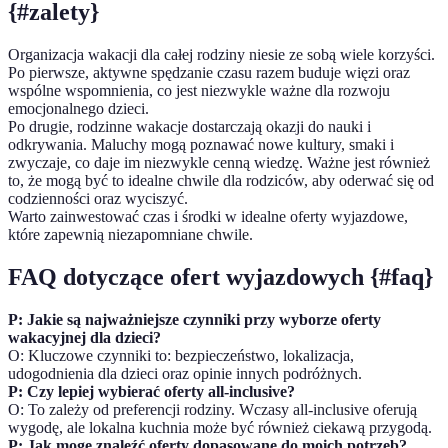
{#zalety}
Organizacja wakacji dla całej rodziny niesie ze sobą wiele korzyści.
Po pierwsze, aktywne spędzanie czasu razem buduje więzi oraz
wspólne wspomnienia, co jest niezwykle ważne dla rozwoju
emocjonalnego dzieci.
Po drugie, rodzinne wakacje dostarczają okazji do nauki i
odkrywania. Maluchy mogą poznawać nowe kultury, smaki i
zwyczaje, co daje im niezwykle cenną wiedzę. Ważne jest również
to, że mogą być to idealne chwile dla rodziców, aby oderwać się od
codzienności oraz wyciszyć.
Warto zainwestować czas i środki w idealne oferty wyjazdowe,
które zapewnią niezapomniane chwile.
FAQ dotyczące ofert wyjazdowych {#faq}
P: Jakie są najważniejsze czynniki przy wyborze oferty
wakacyjnej dla dzieci?
O: Kluczowe czynniki to: bezpieczeństwo, lokalizacja,
udogodnienia dla dzieci oraz opinie innych podróżnych.
P: Czy lepiej wybierać oferty all-inclusive?
O: To zależy od preferencji rodziny. Wczasy all-inclusive oferują
wygodę, ale lokalna kuchnia może być również ciekawą przygodą.
P: Jak mogę znaleźć oferty dopasowane do moich potrzeb?