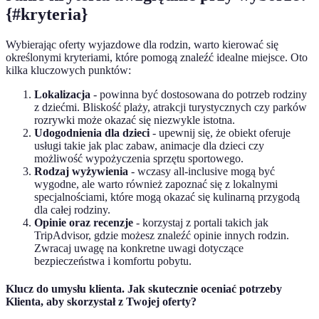
{#kryteria}
Wybierając oferty wyjazdowe dla rodzin, warto kierować się
określonymi kryteriami, które pomogą znaleźć idealne miejsce. Oto
kilka kluczowych punktów:
Lokalizacja
- powinna być dostosowana do potrzeb rodziny
z dziećmi. Bliskość plaży, atrakcji turystycznych czy parków
rozrywki może okazać się niezwykle istotna.
Udogodnienia dla dzieci
- upewnij się, że obiekt oferuje
usługi takie jak plac zabaw, animacje dla dzieci czy
możliwość wypożyczenia sprzętu sportowego.
Rodzaj wyżywienia
- wczasy all-inclusive mogą być
wygodne, ale warto również zapoznać się z lokalnymi
specjalnościami, które mogą okazać się kulinarną przygodą
dla całej rodziny.
Opinie oraz recenzje
- korzystaj z portali takich jak
TripAdvisor, gdzie możesz znaleźć opinie innych rodzin.
Zwracaj uwagę na konkretne uwagi dotyczące
bezpieczeństwa i komfortu pobytu.
Klucz do umysłu klienta. Jak skutecznie oceniać potrzeby
Klienta, aby skorzystał z Twojej oferty?