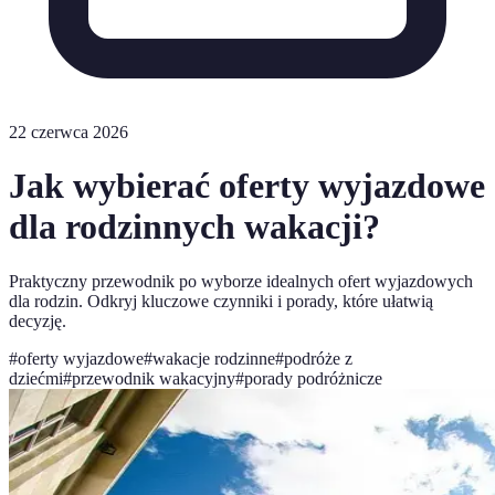
22 czerwca 2026
Jak wybierać oferty wyjazdowe
dla rodzinnych wakacji?
Praktyczny przewodnik po wyborze idealnych ofert wyjazdowych
dla rodzin. Odkryj kluczowe czynniki i porady, które ułatwią
decyzję.
#
oferty wyjazdowe
#
wakacje rodzinne
#
podróże z
dziećmi
#
przewodnik wakacyjny
#
porady podróżnicze