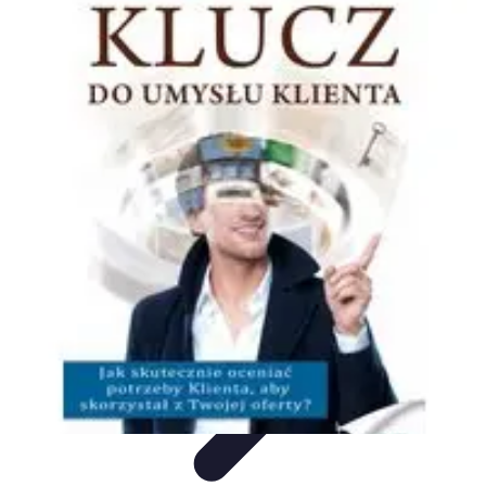
Oferty Wyjazdowe
Zdrowe wakacje
Rodzinne Wakacje
Aktywne Wakacje
Rodzinne
wakacje
Wakacyjne Kierunki
Oferty Wyjazdowe