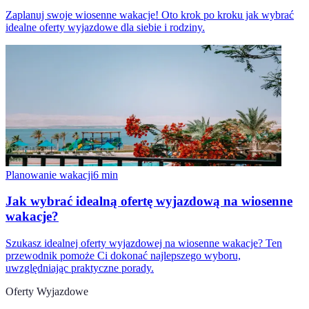
Zaplanuj swoje wiosenne wakacje! Oto krok po kroku jak wybrać
idealne oferty wyjazdowe dla siebie i rodziny.
Planowanie wakacji
6
min
Jak wybrać idealną ofertę wyjazdową na wiosenne
wakacje?
Szukasz idealnej oferty wyjazdowej na wiosenne wakacje? Ten
przewodnik pomoże Ci dokonać najlepszego wyboru,
uwzględniając praktyczne porady.
Oferty Wyjazdowe