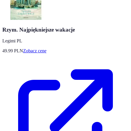
Rzym. Najpiękniejsze wakacje
Legimi PL
49.99
PLN
Zobacz cenę