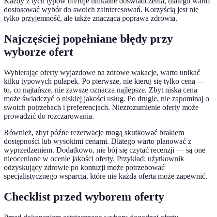
Każdy z tych typów oferuje unikalne doświadczenia, dlatego warto
dostosować wybór do swoich zainteresowań. Korzyścią jest nie
tylko przyjemność, ale także znacząca poprawa zdrowia.
Najczęściej popełniane błędy przy
wyborze ofert
Wybierając oferty wyjazdowe na zdrowe wakacje, warto unikać
kilku typowych pułapek. Po pierwsze, nie kieruj się tylko ceną —
to, co najtańsze, nie zawsze oznacza najlepsze. Zbyt niska cena
może świadczyć o niskiej jakości usług. Po drugie, nie zapominaj o
swoich potrzebach i preferencjach. Niezrozumienie oferty może
prowadzić do rozczarowania.
Również, zbyt późne rezerwacje mogą skutkować brakiem
dostępności lub wysokimi cenami. Dlatego warto planować z
wyprzedzeniem. Dodatkowo, nie bój się czytać recenzji — są one
nieocenione w ocenie jakości oferty. Przykład: użytkownik
odzyskujący zdrowie po kontuzji może potrzebować
specjalistycznego wsparcia, które nie każda oferta może zapewnić.
Checklist przed wyborem oferty