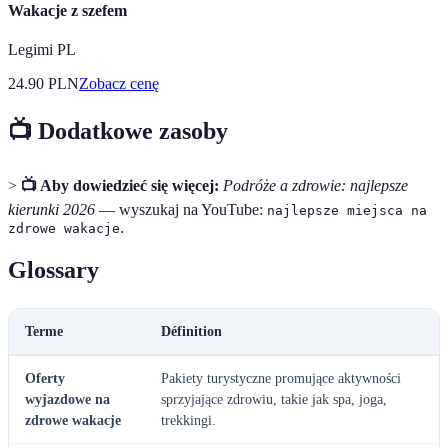
Wakacje z szefem
Legimi PL
24.90
PLN
Zobacz cenę
📺 Dodatkowe zasoby
>
📺 Aby dowiedzieć się więcej:
Podróże a zdrowie: najlepsze
kierunki 2026
— wyszukaj na YouTube:
najlepsze miejsca na
.
zdrowe wakacje
Glossary
Terme
Définition
Oferty
Pakiety turystyczne promujące aktywności
wyjazdowe na
sprzyjające zdrowiu, takie jak spa, joga,
zdrowe wakacje
trekkingi.