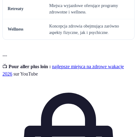
Miejsca wyjazdowe oferujące programy
Retreaty
zdrowotne i wellness.
Koncepcja zdrowia obejmująca zarówno
Wellness
aspekty fizyczne, jak i psychiczne.
---
📺
Pour aller plus loin :
najlepsze miejsca na zdrowe wakacje
2026
sur YouTube