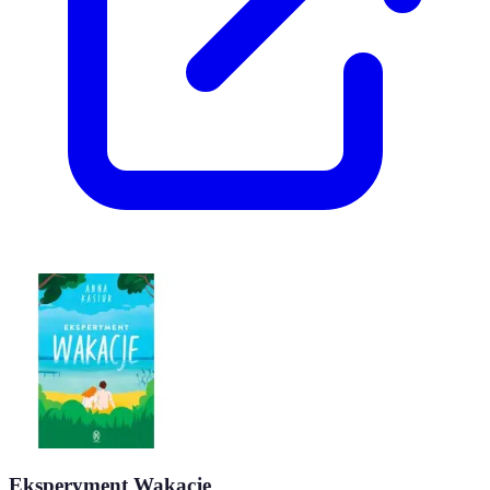
Eksperyment Wakacje