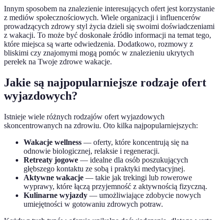
Innym sposobem na znalezienie interesujących ofert jest korzystanie
z mediów społecznościowych. Wiele organizacji i influencerów
prowadzących zdrowy styl życia dzieli się swoimi doświadczeniami
z wakacji. To może być doskonałe źródło informacji na temat tego,
które miejsca są warte odwiedzenia. Dodatkowo, rozmowy z
bliskimi czy znajomymi mogą pomóc w znalezieniu ukrytych
perełek na Twoje zdrowe wakacje.
Jakie są najpopularniejsze rodzaje ofert
wyjazdowych?
Istnieje wiele różnych rodzajów ofert wyjazdowych
skoncentrowanych na zdrowiu. Oto kilka najpopularniejszych:
Wakacje wellness
— oferty, które koncentrują się na
odnowie biologicznej, relaksie i regeneracji.
Retreaty jogowe
— idealne dla osób poszukujących
głębszego kontaktu ze sobą i praktyki medytacyjnej.
Aktywne wakacje
— takie jak trekingi lub rowerowe
wyprawy, które łączą przyjemność z aktywnością fizyczną.
Kulinarne wyjazdy
— umożliwiające zdobycie nowych
umiejętności w gotowaniu zdrowych potraw.