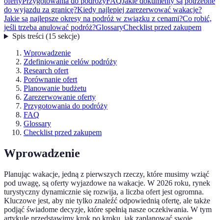
oferty
Przygotowania do podróży
FAQ
Jakie dokumenty są potrzebne
do wyjazdu za granicę?
Kiedy najlepiej zarezerwować wakacje?
Jakie są najlepsze okresy na podróż w związku z cenami?
Co robić,
jeśli trzeba anulować podróż?
Glossary
Checklist przed zakupem
Spis treści
(
15
sekcje
)
Wprowadzenie
Zdefiniowanie celów podróży
Research ofert
Porównanie ofert
Planowanie budżetu
Zarezerwowanie oferty
Przygotowania do podróży
FAQ
Glossary
Checklist przed zakupem
Wprowadzenie
Planując wakacje, jedną z pierwszych rzeczy, które musimy wziąć
pod uwagę, są oferty wyjazdowe na wakacje. W 2026 roku, rynek
turystyczny dynamicznie się rozwija, a liczba ofert jest ogromna.
Kluczowe jest, aby nie tylko znaleźć odpowiednią ofertę, ale także
podjąć świadome decyzje, które spełnią nasze oczekiwania. W tym
artykule przedstawimy krok po kroku, jak zaplanować swoje