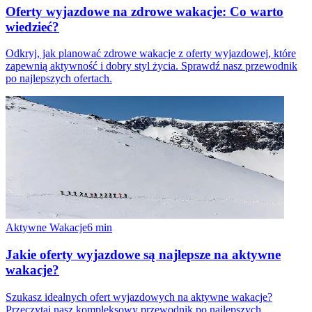
Oferty wyjazdowe na zdrowe wakacje: Co warto
wiedzieć?
Odkryj, jak planować zdrowe wakacje z oferty wyjazdowej, które
zapewnią aktywność i dobry styl życia. Sprawdź nasz przewodnik
po najlepszych ofertach.
Aktywne Wakacje
6
min
Jakie oferty wyjazdowe są najlepsze na aktywne
wakacje?
Szukasz idealnych ofert wyjazdowych na aktywne wakacje?
Przeczytaj nasz kompleksowy przewodnik po najlepszych