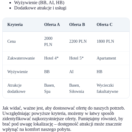
Wyżywienie (BB, AI, HB)
Dodatkowe atrakcje i usługi
Kryteria
Oferta A
Oferta B
Oferta C
2000
Cena
2200 PLN
1800 PLN
PLN
Zakwaterowanie
Hotel 4*
Hotel 5*
Apartament
Wyżywienie
BB
AI
HB
Atrakcje
Basen,
Basen,
Wycieczki
dodatkowe
Spa
Siłownia
fakultatywne
Jak widać, ważne jest, aby dostosować ofertę do naszych potrzeb.
Uwzględniając powyższe kryteria, możemy w łatwy sposób
zidentyfikować najkorzystniejsze oferty. Pamiętajmy również, by
brać pod uwagę lokalizację – dostępność atrakcji może znacznie
wpłynąć na komfort naszego pobytu.