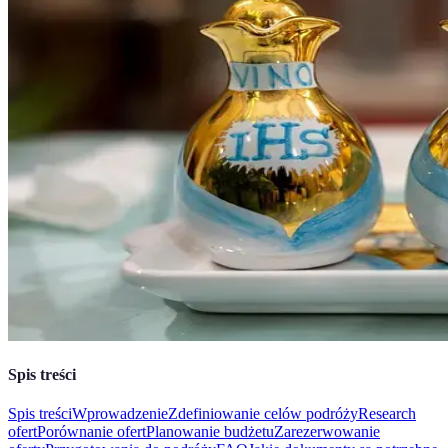
Spis treści
Spis treści
Wprowadzenie
Zdefiniowanie celów podróży
Research
ofert
Porównanie ofert
Planowanie budżetu
Zarezerwowanie