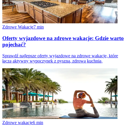
Zdrowe Wakacje
7
min
Oferty wyjazdowe na zdrowe wakacje: Gdzie warto
pojechać?
Sprawdź najlepsze oferty wyjazdowe na zdrowe wakacje, które
łączą aktywny wypoczynek z pyszną, zdrową kuchnią.
Zdrowe wakacje
6
min