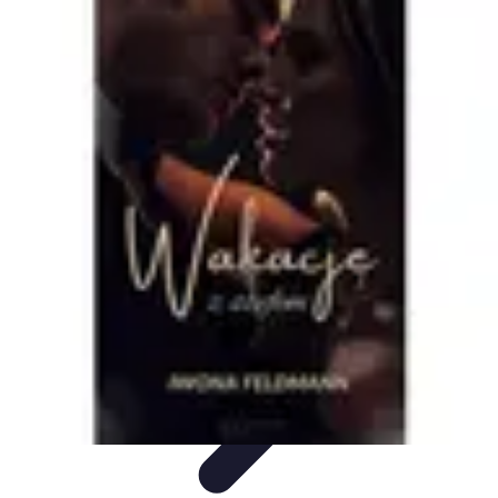
Oferty Wyjazdowe
Zdrowe wakacje
Rodzinne Wakacje
Aktywne Wakacje
Rodzinne
wakacje
Wakacyjne Kierunki
Oferty Wyjazdowe