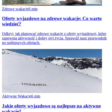
Zdrowe wakacje
6
min
Oferty wyjazdowe na zdrowe wakacje: Co warto
wiedzieć?
Odkryj, jak planować zdrowe wakacje z oferty wyjazdowej, które
zapewnią aktywność i dobry styl życia. Sprawdź nasz przewodnik
po najlepszych ofertach.
Aktywne Wakacje
6
min
Jakie oferty wyjazdowe są najlepsze na aktywne
wakacje?