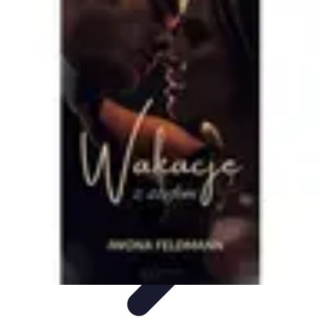
Oferty Wyjazdowe
Zdrowe wakacje
Rodzinne Wakacje
Aktywne Wakacje
Rodzinne
wakacje
Wakacyjne Kierunki
Oferty Wyjazdowe