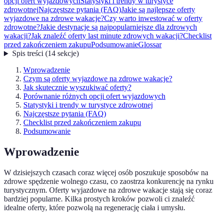
opcji ofert wyjazdowych
Statystyki i trendy w turystyce
zdrowotnej
Najczęstsze pytania (FAQ)
Jakie są najlepsze oferty
wyjazdowe na zdrowe wakacje?
Czy warto inwestować w oferty
zdrowotne?
Jakie destynacje są najpopularniejsze dla zdrowych
wakacji?
Jak znaleźć oferty last minute zdrowych wakacji?
Checklist
przed zakończeniem zakupu
Podsumowanie
Glossar
Spis treści
(
14
sekcje
)
Wprowadzenie
Czym są oferty wyjazdowe na zdrowe wakacje?
Jak skutecznie wyszukiwać oferty?
Porównanie różnych opcji ofert wyjazdowych
Statystyki i trendy w turystyce zdrowotnej
Najczęstsze pytania (FAQ)
Checklist przed zakończeniem zakupu
Podsumowanie
Wprowadzenie
W dzisiejszych czasach coraz więcej osób poszukuje sposobów na
zdrowe spędzenie wolnego czasu, co zaostrza konkurencję na rynku
turystycznym. Oferty wyjazdowe na zdrowe wakacje stają się coraz
bardziej popularne. Kilka prostych kroków pozwoli ci znaleźć
idealne oferty, które pozwolą na regenerację ciała i umysłu.