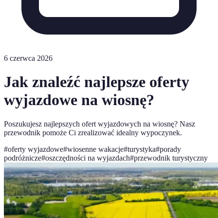
6 czerwca 2026
Jak znaleźć najlepsze oferty
wyjazdowe na wiosnę?
Poszukujesz najlepszych ofert wyjazdowych na wiosnę? Nasz
przewodnik pomoże Ci zrealizować idealny wypoczynek.
#
oferty wyjazdowe
#
wiosenne wakacje
#
turystyka
#
porady
podróżnicze
#
oszczędności na wyjazdach
#
przewodnik turystyczny