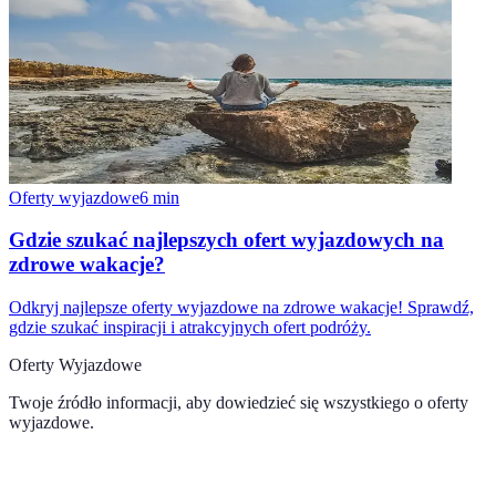
Oferty wyjazdowe
6
min
Gdzie szukać najlepszych ofert wyjazdowych na
zdrowe wakacje?
Odkryj najlepsze oferty wyjazdowe na zdrowe wakacje! Sprawdź,
gdzie szukać inspiracji i atrakcyjnych ofert podróży.
Oferty Wyjazdowe
Twoje źródło informacji, aby dowiedzieć się wszystkiego o
oferty
wyjazdowe
.