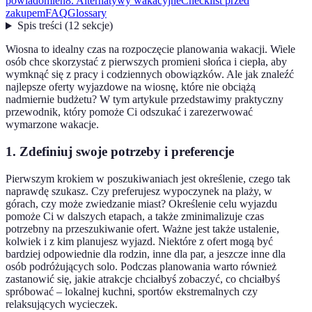
powiadomień
8. Alternatywy wakacyjne
Checklist przed
zakupem
FAQ
Glossary
Spis treści
(
12
sekcje
)
Wiosna to idealny czas na rozpoczęcie planowania wakacji. Wiele
osób chce skorzystać z pierwszych promieni słońca i ciepła, aby
wymknąć się z pracy i codziennych obowiązków. Ale jak znaleźć
najlepsze oferty wyjazdowe na wiosnę, które nie obciążą
nadmiernie budżetu? W tym artykule przedstawimy praktyczny
przewodnik, który pomoże Ci odszukać i zarezerwować
wymarzone wakacje.
1. Zdefiniuj swoje potrzeby i preferencje
Pierwszym krokiem w poszukiwaniach jest określenie, czego tak
naprawdę szukasz. Czy preferujesz wypoczynek na plaży, w
górach, czy może zwiedzanie miast? Określenie celu wyjazdu
pomoże Ci w dalszych etapach, a także zminimalizuje czas
potrzebny na przeszukiwanie ofert. Ważne jest także ustalenie,
kolwiek i z kim planujesz wyjazd. Niektóre z ofert mogą być
bardziej odpowiednie dla rodzin, inne dla par, a jeszcze inne dla
osób podróżujących solo. Podczas planowania warto również
zastanowić się, jakie atrakcje chciałbyś zobaczyć, co chciałbyś
spróbować – lokalnej kuchni, sportów ekstremalnych czy
relaksujących wycieczek.