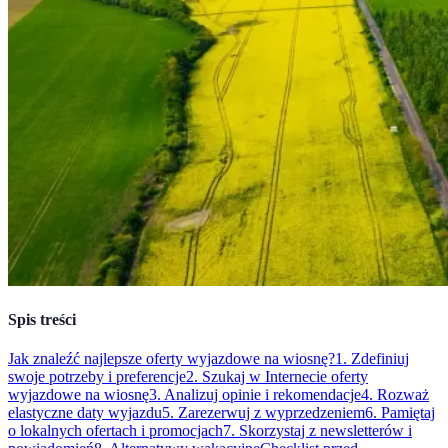
Spis treści
Jak znaleźć najlepsze oferty wyjazdowe na wiosnę?
1. Zdefiniuj
swoje potrzeby i preferencje
2. Szukaj w Internecie oferty
wyjazdowe na wiosnę
3. Analizuj opinie i rekomendacje
4. Rozważ
elastyczne daty wyjazdu
5. Zarezerwuj z wyprzedzeniem
6. Pamiętaj
o lokalnych ofertach i promocjach
7. Skorzystaj z newsletterów i