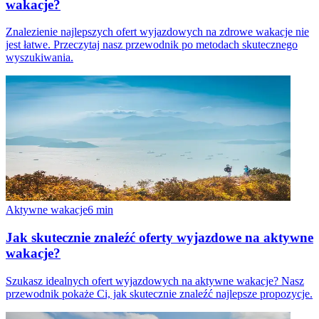
wakacje?
Znalezienie najlepszych ofert wyjazdowych na zdrowe wakacje nie
jest łatwe. Przeczytaj nasz przewodnik po metodach skutecznego
wyszukiwania.
Aktywne wakacje
6
min
Jak skutecznie znaleźć oferty wyjazdowe na aktywne
wakacje?
Szukasz idealnych ofert wyjazdowych na aktywne wakacje? Nasz
przewodnik pokaże Ci, jak skutecznie znaleźć najlepsze propozycje.