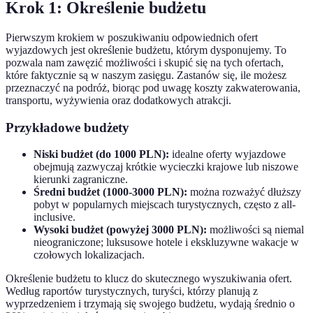
Krok 1: Określenie budżetu
Pierwszym krokiem w poszukiwaniu odpowiednich ofert
wyjazdowych jest określenie budżetu, którym dysponujemy. To
pozwala nam zawęzić możliwości i skupić się na tych ofertach,
które faktycznie są w naszym zasięgu. Zastanów się, ile możesz
przeznaczyć na podróż, biorąc pod uwagę koszty zakwaterowania,
transportu, wyżywienia oraz dodatkowych atrakcji.
Przykładowe budżety
Niski budżet (do 1000 PLN):
idealne oferty wyjazdowe
obejmują zazwyczaj krótkie wycieczki krajowe lub niszowe
kierunki zagraniczne.
Średni budżet (1000-3000 PLN):
można rozważyć dłuższy
pobyt w popularnych miejscach turystycznych, często z all-
inclusive.
Wysoki budżet (powyżej 3000 PLN):
możliwości są niemal
nieograniczone; luksusowe hotele i ekskluzywne wakacje w
czołowych lokalizacjach.
Określenie budżetu to klucz do skutecznego wyszukiwania ofert.
Według raportów turystycznych, turyści, którzy planują z
wyprzedzeniem i trzymają się swojego budżetu, wydają średnio o