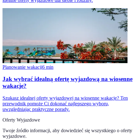
idealne oferty wyjazdowe dla siebie i rodziny.
Planowanie wakacji
6
min
Jak wybrać idealną ofertę wyjazdową na wiosenne
wakacje?
Szukasz idealnej oferty wyjazdowej na wiosenne wakacje? Ten
przewodnik pomoże Ci dokonać najlepszego wyboru,
uwzględniając praktyczne porady.
Oferty Wyjazdowe
Twoje źródło informacji, aby dowiedzieć się wszystkiego o
oferty
wyjazdowe
.