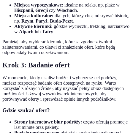
Miejsca wypoczynkowe:
idealne na relaks, np. plaże w
Hiszpanii
,
Grecji
czy
Włochach
.
Miejsca kulturalne:
dla tych, którzy chcą odkrywać historię,
np.
Rzym
,
Paryż
,
Buda-Peszt
.
Aktywne kierunki:
górskie wycieczki, trekking, narciarstwo
w
Alpach
lub
Tatry
.
Pamiętaj, aby wybierać kierunki, które są zgodne z twoimi
zainteresowaniami, co ułatwi ci znalezienie ofert, które będą
odpowiadały twoim oczekiwaniom.
Krok 3: Badanie ofert
W momencie, kiedy ustalisz budżet i wybierzesz cel podróży,
możesz rozpocząć badanie ofert dostępnych na rynku. Warto
korzystać z różnych źródeł, aby uzyskać pełny obraz dostępnych
możliwości. Używaj wyszukiwarek internetowych, aby
porównywać oferty i sprawdzać opinie innych podróżników.
Gdzie szukać ofert?
Strony internetowe biur podróży:
często oferują promocje
last minute oraz pakiety.
Portale porównawcze:
ułatwiają znalezienie najlepszych