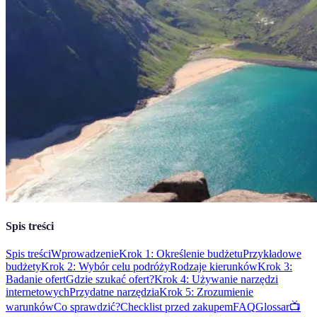
Spis treści
Spis treści
Wprowadzenie
Krok 1: Określenie budżetu
Przykładowe
budżety
Krok 2: Wybór celu podróży
Rodzaje kierunków
Krok 3:
Badanie ofert
Gdzie szukać ofert?
Krok 4: Używanie narzędzi
internetowych
Przydatne narzędzia
Krok 5: Zrozumienie
warunków
Co sprawdzić?
Checklist przed zakupem
FAQ
Glossar
📺