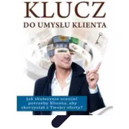
Oferty Wyjazdowe
Zdrowe wakacje
Rodzinne Wakacje
Aktywne Wakacje
Rodzinne
wakacje
Wakacyjne Kierunki
Oferty Wyjazdowe