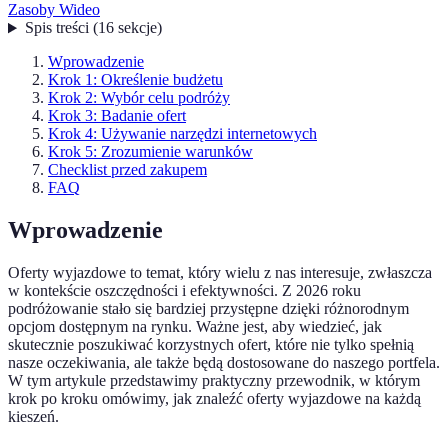
Zasoby Wideo
Spis treści
(
16
sekcje
)
Wprowadzenie
Krok 1: Określenie budżetu
Krok 2: Wybór celu podróży
Krok 3: Badanie ofert
Krok 4: Używanie narzędzi internetowych
Krok 5: Zrozumienie warunków
Checklist przed zakupem
FAQ
Wprowadzenie
Oferty wyjazdowe to temat, który wielu z nas interesuje, zwłaszcza
w kontekście oszczędności i efektywności. Z 2026 roku
podróżowanie stało się bardziej przystępne dzięki różnorodnym
opcjom dostępnym na rynku. Ważne jest, aby wiedzieć, jak
skutecznie poszukiwać korzystnych ofert, które nie tylko spełnią
nasze oczekiwania, ale także będą dostosowane do naszego portfela.
W tym artykule przedstawimy praktyczny przewodnik, w którym
krok po kroku omówimy, jak znaleźć oferty wyjazdowe na każdą
kieszeń.