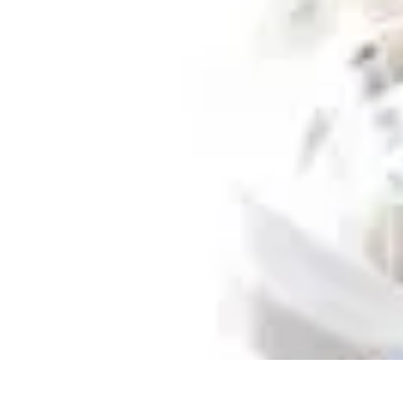
Oferty Wyjazdowe
Zdrowe wakacje
Rodzinne Wakacje
Aktywne Wakacje
Rodzinne waka
Oferty Wyjazdowe