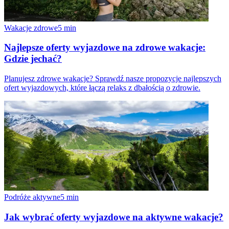
Wakacje zdrowe
5
min
Najlepsze oferty wyjazdowe na zdrowe wakacje:
Gdzie jechać?
Planujesz zdrowe wakacje? Sprawdź nasze propozycje najlepszych
ofert wyjazdowych, które łączą relaks z dbałością o zdrowie.
Podróże aktywne
5
min
Jak wybrać oferty wyjazdowe na aktywne wakacje?