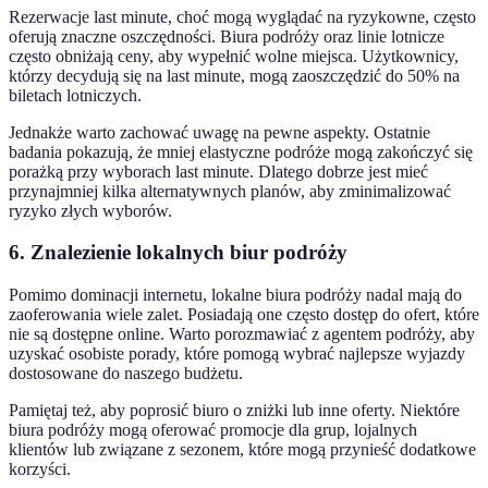
Rezerwacje last minute, choć mogą wyglądać na ryzykowne, często
oferują znaczne oszczędności. Biura podróży oraz linie lotnicze
często obniżają ceny, aby wypełnić wolne miejsca. Użytkownicy,
którzy decydują się na last minute, mogą zaoszczędzić do 50% na
biletach lotniczych.
Jednakże warto zachować uwagę na pewne aspekty. Ostatnie
badania pokazują, że mniej elastyczne podróże mogą zakończyć się
porażką przy wyborach last minute. Dlatego dobrze jest mieć
przynajmniej kilka alternatywnych planów, aby zminimalizować
ryzyko złych wyborów.
6. Znalezienie lokalnych biur podróży
Pomimo dominacji internetu, lokalne biura podróży nadal mają do
zaoferowania wiele zalet. Posiadają one często dostęp do ofert, które
nie są dostępne online. Warto porozmawiać z agentem podróży, aby
uzyskać osobiste porady, które pomogą wybrać najlepsze wyjazdy
dostosowane do naszego budżetu.
Pamiętaj też, aby poprosić biuro o zniżki lub inne oferty. Niektóre
biura podróży mogą oferować promocje dla grup, lojalnych
klientów lub związane z sezonem, które mogą przynieść dodatkowe
korzyści.