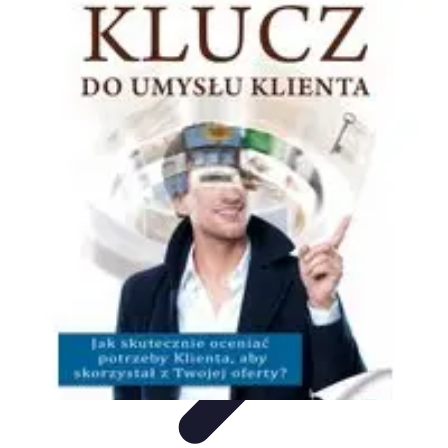
Oferty Wyjazdowe
Zdrowe wakacje
Rodzinne Wakacje
Aktywne Wakacje
Rodzinne
wakacje
Wakacyjne Kierunki
Oferty Wyjazdowe