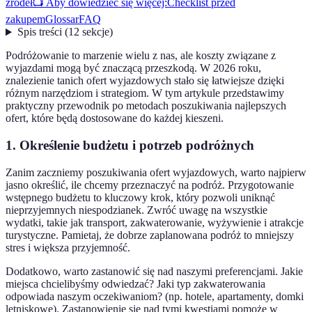
źródeł
📺 Aby dowiedzieć się więcej:
Checklist przed
zakupem
Glossar
FAQ
Spis treści
(
12
sekcje
)
Podróżowanie to marzenie wielu z nas, ale koszty związane z
wyjazdami mogą być znaczącą przeszkodą. W 2026 roku,
znalezienie tanich ofert wyjazdowych stało się łatwiejsze dzięki
różnym narzędziom i strategiom. W tym artykule przedstawimy
praktyczny przewodnik po metodach poszukiwania najlepszych
ofert, które będą dostosowane do każdej kieszeni.
1. Określenie budżetu i potrzeb podróżnych
Zanim zaczniemy poszukiwania ofert wyjazdowych, warto najpierw
jasno określić, ile chcemy przeznaczyć na podróż. Przygotowanie
wstępnego budżetu to kluczowy krok, który pozwoli uniknąć
nieprzyjemnych niespodzianek. Zwróć uwagę na wszystkie
wydatki, takie jak transport, zakwaterowanie, wyżywienie i atrakcje
turystyczne. Pamietaj, że dobrze zaplanowana podróż to mniejszy
stres i większa przyjemność.
Dodatkowo, warto zastanowić się nad naszymi preferencjami. Jakie
miejsca chcielibyśmy odwiedzać? Jaki typ zakwaterowania
odpowiada naszym oczekiwaniom? (np. hotele, apartamenty, domki
letniskowe). Zastanowienie się nad tymi kwestiami pomoże w