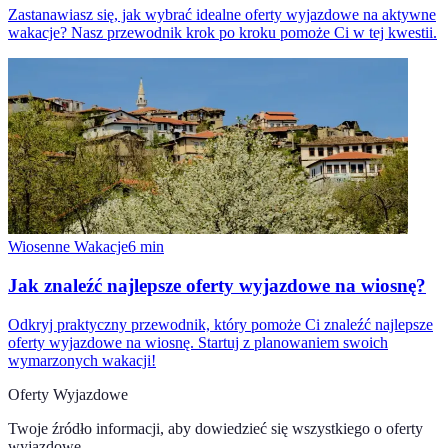
Zastanawiasz się, jak wybrać idealne oferty wyjazdowe na aktywne
wakacje? Nasz przewodnik krok po kroku pomoże Ci w tej kwestii.
Wiosenne Wakacje
6
min
Jak znaleźć najlepsze oferty wyjazdowe na wiosnę?
Odkryj praktyczny przewodnik, który pomoże Ci znaleźć najlepsze
oferty wyjazdowe na wiosnę. Startuj z planowaniem swoich
wymarzonych wakacji!
Oferty Wyjazdowe
Twoje źródło informacji, aby dowiedzieć się wszystkiego o
oferty
wyjazdowe
.