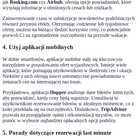
jak
Booking.com
czy
Airbnb
, oferują opcje powiadomień, które
wysyłają informacje o obniżonych cenach lub zniżkach.
Zainwestowanie czasu w subskrypcje newsletterów podróżniczych
również przynosi efekty. Otrzymując codzienne lub tygodniowe
oferty, możesz na bieżąco śledzić korzystne ceny, co potencjalnie
pozwoli Ci na zgromadzenie oszczędności na przyszłe wakacje.
4. Użyj aplikacji mobilnych
W dobie smartfonów, aplikacje mobilne stały się kluczowym
narzędziem w poszukiwaniu ofert wyjazdowych. Istnieje wiele
aplikacji, które pomagają użytkownikom w śledzeniu cen i okazji.
Niektóre z nich oferują nawet automatyczne powiadomienia o
zmianach cen na interesującej nas trasie.
Przykładowo, aplikacja
Hopper
analizuje dane biletów lotniczych,
aby przewidzieć, kiedy ceny będą najniższe. Umożliwia to
użytkownikom rezerwowanie biletów w idealnym momencie, co z
kolei przekłada się na oszczędności. Dodatkowo,
TripAdvisor
pozwala na przeglądanie opinii i rekomendacji turystów, co może
pomóc w wyborze najbardziej opłacalnych opcji podróży.
5. Porady dotyczące rezerwacji last minute