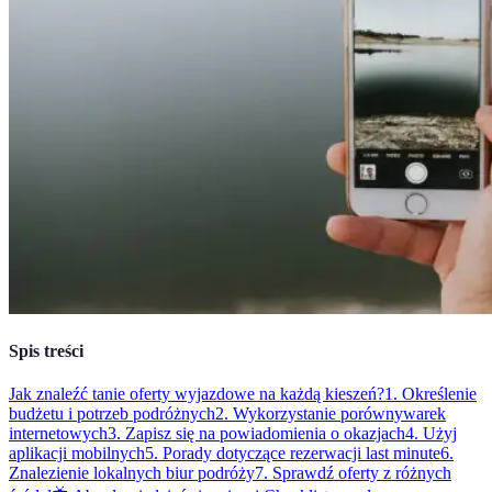
Spis treści
Jak znaleźć tanie oferty wyjazdowe na każdą kieszeń?
1. Określenie
budżetu i potrzeb podróżnych
2. Wykorzystanie porównywarek
internetowych
3. Zapisz się na powiadomienia o okazjach
4. Użyj
aplikacji mobilnych
5. Porady dotyczące rezerwacji last minute
6.
Znalezienie lokalnych biur podróży
7. Sprawdź oferty z różnych