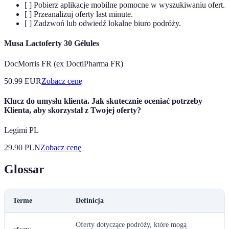
[ ] Pobierz aplikacje mobilne pomocne w wyszukiwaniu ofert.
[ ] Przeanalizuj oferty last minute.
[ ] Zadzwoń lub odwiedź lokalne biuro podróży.
Musa Lactoferty 30 Gélules
DocMorris FR (ex DoctiPharma FR)
50.99
EUR
Zobacz cenę
Klucz do umysłu klienta. Jak skutecznie oceniać potrzeby
Klienta, aby skorzystał z Twojej oferty?
Legimi PL
29.90
PLN
Zobacz cenę
Glossar
Terme
Definicja
Oferty dotyczące podróży, które mogą