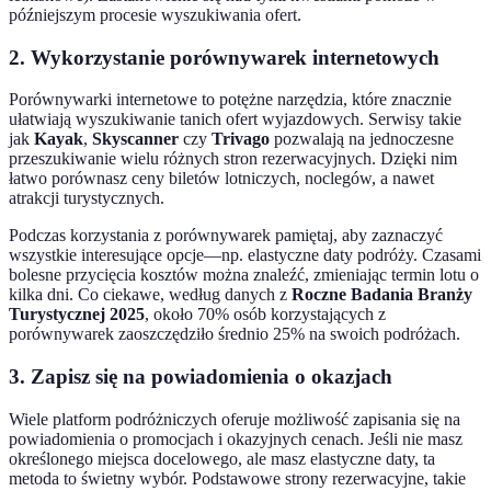
późniejszym procesie wyszukiwania ofert.
2. Wykorzystanie porównywarek internetowych
Porównywarki internetowe to potężne narzędzia, które znacznie
ułatwiają wyszukiwanie tanich ofert wyjazdowych. Serwisy takie
jak
Kayak
,
Skyscanner
czy
Trivago
pozwalają na jednoczesne
przeszukiwanie wielu różnych stron rezerwacyjnych. Dzięki nim
łatwo porównasz ceny biletów lotniczych, noclegów, a nawet
atrakcji turystycznych.
Podczas korzystania z porównywarek pamiętaj, aby zaznaczyć
wszystkie interesujące opcje—np. elastyczne daty podróży. Czasami
bolesne przycięcia kosztów można znaleźć, zmieniając termin lotu o
kilka dni. Co ciekawe, według danych z
Roczne Badania Branży
Turystycznej 2025
, około 70% osób korzystających z
porównywarek zaoszczędziło średnio 25% na swoich podróżach.
3. Zapisz się na powiadomienia o okazjach
Wiele platform podróżniczych oferuje możliwość zapisania się na
powiadomienia o promocjach i okazyjnych cenach. Jeśli nie masz
określonego miejsca docelowego, ale masz elastyczne daty, ta
metoda to świetny wybór. Podstawowe strony rezerwacyjne, takie