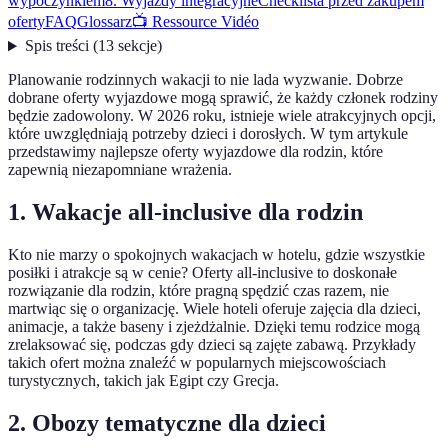
wypoczynkiem
8. Wyjazdy integracyjne
Checklista przed zakupem
oferty
FAQ
Glossarz
📺 Ressource Vidéo
Spis treści
(
13
sekcje
)
Planowanie rodzinnych wakacji to nie lada wyzwanie. Dobrze
dobrane oferty wyjazdowe mogą sprawić, że każdy członek rodziny
będzie zadowolony. W 2026 roku, istnieje wiele atrakcyjnych opcji,
które uwzględniają potrzeby dzieci i dorosłych. W tym artykule
przedstawimy najlepsze oferty wyjazdowe dla rodzin, które
zapewnią niezapomniane wrażenia.
1. Wakacje all-inclusive dla rodzin
Kto nie marzy o spokojnych wakacjach w hotelu, gdzie wszystkie
posiłki i atrakcje są w cenie? Oferty all-inclusive to doskonałe
rozwiązanie dla rodzin, które pragną spędzić czas razem, nie
martwiąc się o organizację. Wiele hoteli oferuje zajęcia dla dzieci,
animacje, a także baseny i zjeżdżalnie. Dzięki temu rodzice mogą
zrelaksować się, podczas gdy dzieci są zajęte zabawą. Przykłady
takich ofert można znaleźć w popularnych miejscowościach
turystycznych, takich jak Egipt czy Grecja.
2. Obozy tematyczne dla dzieci