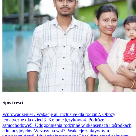
Spis treści
Wprowadzenie
1. Wakacje all-inclusive dla rodzin
2. Obozy
tematyczne dla dzieci
3. Kolonie językowe
4. Podróże
samochodowe
5. Udogodnienia rodzinne w skansenach i ośrodkach
edukacyjnych
6. Wczasy na wsi
7. Wakacje z aktywnym