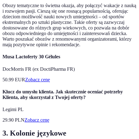
Obozy tematyczne to świetna okazja, aby połączyć wakacje z nauką
i rozwojem pasji. Cieszą się one rosnącą popularnością, oferując
dzieciom możliwość nauki nowych umiejętności – od sportów
ekstremalnych po sztuki plastyczne. Takie oferty są zazwyczaj
dostosowane do różnych grup wiekowych, co pozwala na dobór
obozu odpowiedniego do umiejętności i zainteresowań dziecka.
Warto poszukać obozów z renomowanymi organizatorami, którzy
mają pozytywne opinie i rekomendacje.
Musa Lactoferty 30 Gélules
DocMorris FR (ex DoctiPharma FR)
50.99
EUR
Zobacz cenę
Klucz do umysłu klienta. Jak skutecznie oceniać potrzeby
Klienta, aby skorzystał z Twojej oferty?
Legimi PL
29.90
PLN
Zobacz cenę
3. Kolonie językowe