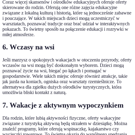
Coraz więcej skansenów i ośrodków edukacyjnych oferuje oferty
skierowane do rodzin. Oferują one różne zajęcia edukacyjne
związane z lokalną kulturą i historią, które są jednocześnie zabawne
i pouczające. W takich miejscach dzieci mogą uczestniczyć w
warsztatach, poznawać tradycje oraz brać udział w interaktywnych
pokazach. To świetny sposób na połączenie edukacji i rozrywki w
miłej atmosferze.
6. Wczasy na wsi
Jeśli marzysz o spokojnych wakacjach w otoczeniu przyrody, oferty
wczasów na wsi mogą być doskonałym wyborem. Dzieci mogą
poznawać życie na wsi, biegać po łąkach i pomagać w
gospodarstwie. Wiele takich miejsc oferuje również atrakcje, takie
jak jazda na koniach, ogniska oraz warsztaty rzemieślnicze. To
alternatywa dla zgiełku dużych ośrodków turystycznych, która
umożliwia bliski kontakt z naturą.
7. Wakacje z aktywnym wypoczynkiem
Dla rodzin, które lubią aktywności fizyczne, oferty wakacyjne
związane z turystyką aktywną będą strzałem w dziesiątkę. Można
znaleźć programy, które oferują wspinaczkę, kajakarstwo czy
wycieczki rowerowe. To świetna okazja do wspólnego spędzania