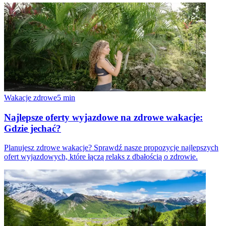
Wakacje zdrowe
5
min
Najlepsze oferty wyjazdowe na zdrowe wakacje:
Gdzie jechać?
Planujesz zdrowe wakacje? Sprawdź nasze propozycje najlepszych
ofert wyjazdowych, które łączą relaks z dbałością o zdrowie.