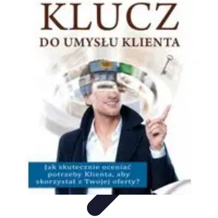
Oferty Wyjazdowe
Zdrowe wakacje
Rodzinne Wakacje
Aktywne Wakacje
Rodzinne
wakacje
Wakacyjne Kierunki
Oferty Wyjazdowe