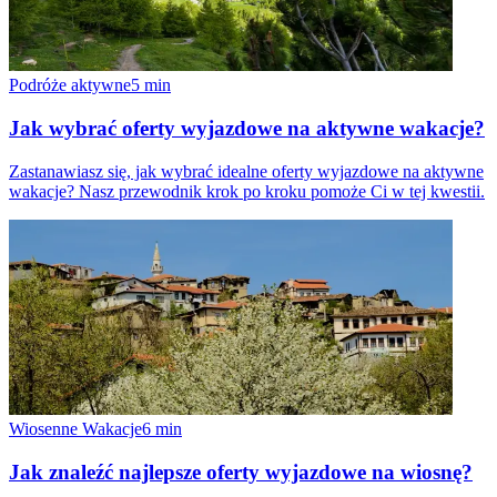
Podróże aktywne
5
min
Jak wybrać oferty wyjazdowe na aktywne wakacje?
Zastanawiasz się, jak wybrać idealne oferty wyjazdowe na aktywne
wakacje? Nasz przewodnik krok po kroku pomoże Ci w tej kwestii.
Wiosenne Wakacje
6
min
Jak znaleźć najlepsze oferty wyjazdowe na wiosnę?