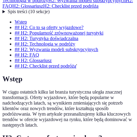
Technologia w podróży
H2: Wyzwania modeli subskrypcyjnych
H2:
FAQ
H2: Glossariusz
H2: Checklist przed podróżą
Spis treści
(
10
sekcje
)
Wstęp
## H2: Co to są oferty wyjazdowe?
## H2: Popularność zrównoważonej turystyki
## H2: Turystyka doświadczalna
## H2: Technologia w podróży
## H2: Wyzwania modeli subskrypcyjnych
## H2: FAQ
## H2: Glossariusz
## H2: Checklist przed podróżą
'
Wstęp
W ciągu ostatnich kilku lat branża turystyczna uległa znacznej
transformacji. Oferty wyjazdowe, które będą popularne w
nadchodzących latach, są wynikiem zmieniających się potrzeb
klientów oraz nowych trendów, które kształtują sposób
podróżowania. W tym artykule przeanalizujemy kilka kluczowych
trendów w ofercie wyjazdowej na rynku, które będą dominować w
następnych latach.