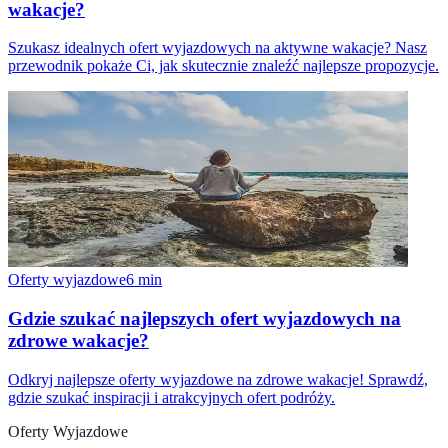
wakacje?
Szukasz idealnych ofert wyjazdowych na aktywne wakacje? Nasz
przewodnik pokaże Ci, jak skutecznie znaleźć najlepsze propozycje.
Oferty wyjazdowe
6
min
Gdzie szukać najlepszych ofert wyjazdowych na
zdrowe wakacje?
Odkryj najlepsze oferty wyjazdowe na zdrowe wakacje! Sprawdź,
gdzie szukać inspiracji i atrakcyjnych ofert podróży.
Oferty Wyjazdowe