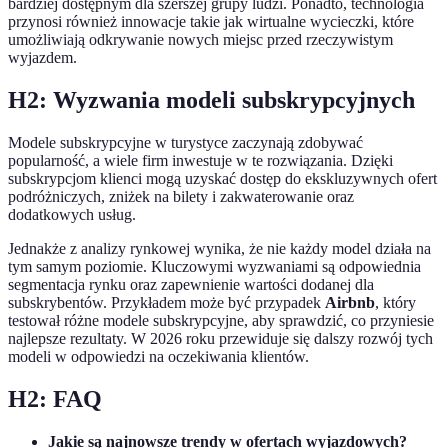
bardziej dostępnym dla szerszej grupy ludzi. Ponadto, technologia
przynosi również innowacje takie jak wirtualne wycieczki, które
umożliwiają odkrywanie nowych miejsc przed rzeczywistym
wyjazdem.
H2: Wyzwania modeli subskrypcyjnych
Modele subskrypcyjne w turystyce zaczynają zdobywać
popularność, a wiele firm inwestuje w te rozwiązania. Dzięki
subskrypcjom klienci mogą uzyskać dostęp do ekskluzywnych ofert
podróżniczych, zniżek na bilety i zakwaterowanie oraz
dodatkowych usług.
Jednakże z analizy rynkowej wynika, że nie każdy model działa na
tym samym poziomie. Kluczowymi wyzwaniami są odpowiednia
segmentacja rynku oraz zapewnienie wartości dodanej dla
subskrybentów. Przykładem może być przypadek
Airbnb
, który
testował różne modele subskrypcyjne, aby sprawdzić, co przyniesie
najlepsze rezultaty. W 2026 roku przewiduje się dalszy rozwój tych
modeli w odpowiedzi na oczekiwania klientów.
H2: FAQ
Jakie są najnowsze trendy w ofertach wyjazdowych?