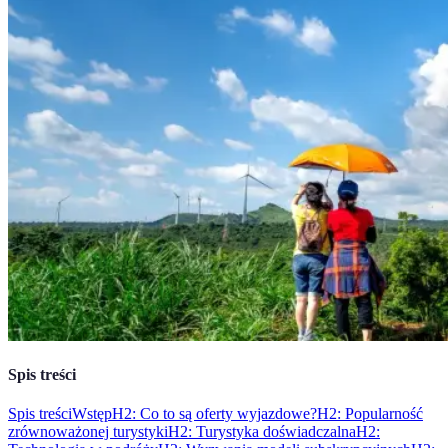
Spis treści
Spis treści
Wstęp
H2: Co to są oferty wyjazdowe?
H2: Popularność
zrównoważonej turystyki
H2: Turystyka doświadczalna
H2: