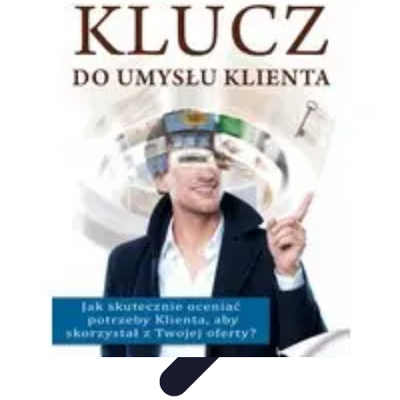
Oferty Wyjazdowe
Zdrowe wakacje
Rodzinne Wakacje
Aktywne Wakacje
Rodzinne
wakacje
Wakacyjne Kierunki
Oferty Wyjazdowe