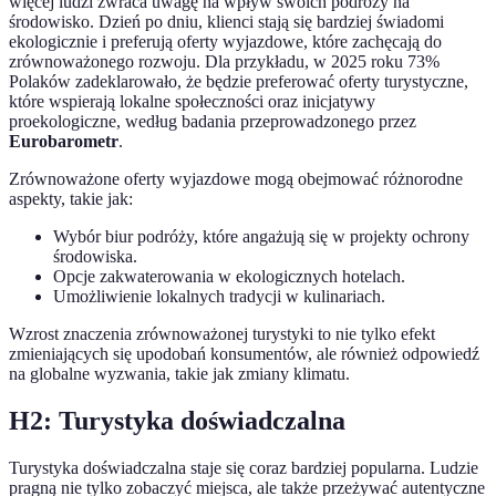
więcej ludzi zwraca uwagę na wpływ swoich podróży na
środowisko. Dzień po dniu, klienci stają się bardziej świadomi
ekologicznie i preferują oferty wyjazdowe, które zachęcają do
zrównoważonego rozwoju. Dla przykładu, w 2025 roku 73%
Polaków zadeklarowało, że będzie preferować oferty turystyczne,
które wspierają lokalne społeczności oraz inicjatywy
proekologiczne, według badania przeprowadzonego przez
Eurobarometr
.
Zrównoważone oferty wyjazdowe mogą obejmować różnorodne
aspekty, takie jak:
Wybór biur podróży, które angażują się w projekty ochrony
środowiska.
Opcje zakwaterowania w ekologicznych hotelach.
Umożliwienie lokalnych tradycji w kulinariach.
Wzrost znaczenia zrównoważonej turystyki to nie tylko efekt
zmieniających się upodobań konsumentów, ale również odpowiedź
na globalne wyzwania, takie jak zmiany klimatu.
H2: Turystyka doświadczalna
Turystyka doświadczalna staje się coraz bardziej popularna. Ludzie
pragną nie tylko zobaczyć miejsca, ale także przeżywać autentyczne