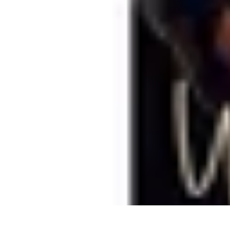
Oferty Wyjazdowe
Zdrowe wakacje
Rodzinne Wakacje
Aktywne Wakacje
Rodzinne waka
Oferty Wyjazdowe