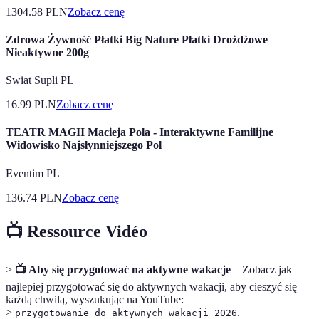
1304.58
PLN
Zobacz cenę
Zdrowa Żywność Płatki Big Nature Płatki Drożdżowe
Nieaktywne 200g
Swiat Supli PL
16.99
PLN
Zobacz cenę
TEATR MAGII Macieja Pola - Interaktywne Familijne
Widowisko Najsłynniejszego Pol
Eventim PL
136.74
PLN
Zobacz cenę
📺 Ressource Vidéo
>
📺 Aby się przygotować na aktywne wakacje
– Zobacz jak
najlepiej przygotować się do aktywnych wakacji, aby cieszyć się
każdą chwilą, wyszukując na YouTube:
>
.
przygotowanie do aktywnych wakacji 2026