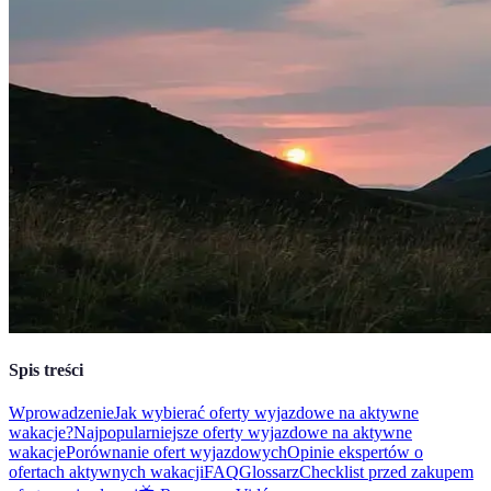
Spis treści
Wprowadzenie
Jak wybierać oferty wyjazdowe na aktywne
wakacje?
Najpopularniejsze oferty wyjazdowe na aktywne
wakacje
Porównanie ofert wyjazdowych
Opinie ekspertów o
ofertach aktywnych wakacji
FAQ
Glossarz
Checklist przed zakupem