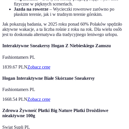
fizyczne w pięknych sceneriach.
Jazda na rowerze
– Wycieczki rowerowe zarówno po
płaskim terenie, jak i w trudnym terenie górskim.
Jak pokazują badania, w 2025 roku ponad 60% Polaków spędziło
aktywne wakacje, a ta liczba rośnie z roku na rok. Dla wielu osób
jest to doskonała alternatywa dla tradycyjnego leniwego urlopu.
Interaktywne Sneakersy Hogan Z Niebieskiego Zamszu
Fashiontamers PL
1839.67
PLN
Zobacz cenę
Hogan Interaktywne Białe Skórzane Sneakersy
Fashiontamers PL
1668.54
PLN
Zobacz cenę
Zdrowa Żywność Płatki Big Nature Płatki Drożdżowe
nieaktywne 100g
Swiat Supli PL