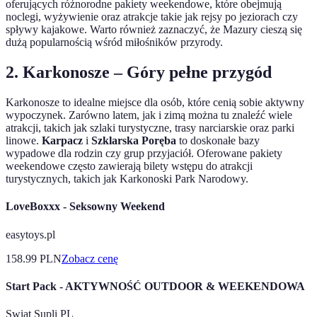
oferujących różnorodne pakiety weekendowe, które obejmują
noclegi, wyżywienie oraz atrakcje takie jak rejsy po jeziorach czy
spływy kajakowe. Warto również zaznaczyć, że Mazury cieszą się
dużą popularnością wśród miłośników przyrody.
2.
Karkonosze – Góry pełne przygód
Karkonosze to idealne miejsce dla osób, które cenią sobie aktywny
wypoczynek. Zarówno latem, jak i zimą można tu znaleźć wiele
atrakcji, takich jak szlaki turystyczne, trasy narciarskie oraz parki
linowe.
Karpacz
i
Szklarska Poręba
to doskonałe bazy
wypadowe dla rodzin czy grup przyjaciół. Oferowane pakiety
weekendowe często zawierają bilety wstępu do atrakcji
turystycznych, takich jak Karkonoski Park Narodowy.
LoveBoxxx - Seksowny Weekend
easytoys.pl
158.99
PLN
Zobacz cenę
Start Pack - AKTYWNOŚĆ OUTDOOR & WEEKENDOWA
Swiat Supli PL