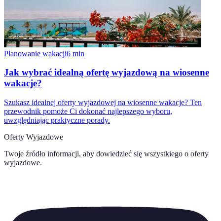
Planowanie wakacji
6
min
Jak wybrać idealną ofertę wyjazdową na wiosenne
wakacje?
Szukasz idealnej oferty wyjazdowej na wiosenne wakacje? Ten
przewodnik pomoże Ci dokonać najlepszego wyboru,
uwzględniając praktyczne porady.
Oferty Wyjazdowe
Twoje źródło informacji, aby dowiedzieć się wszystkiego o
oferty
wyjazdowe
.