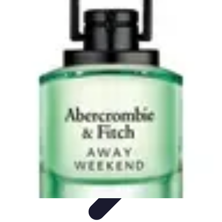
Oferty Wyjazdowe
Zdrowe wakacje
Rodzinne Wakacje
Aktywne Wakacje
Rodzinne
wakacje
Wakacyjne Kierunki
Oferty Wyjazdowe