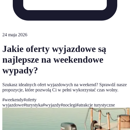
24 maja 2026
Jakie oferty wyjazdowe są
najlepsze na weekendowe
wypady?
Szukasz idealnych ofert wyjazdowych na weekend? Sprawdź nasze
propozycje, które pozwolą Ci w pełni wykorzystać czas wolny.
#
weekendy
#
oferty
wyjazdowe
#
turystyka
#
wyjazdy
#
noclegi
#
atrakcje turystyczne