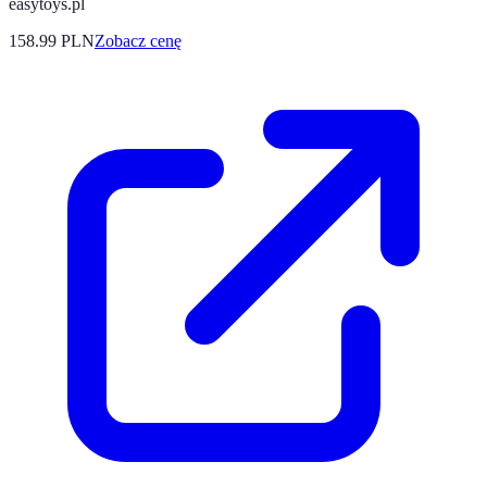
easytoys.pl
158.99
PLN
Zobacz cenę