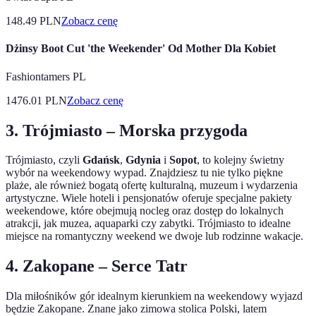
148.49
PLN
Zobacz cenę
Dżinsy Boot Cut 'the Weekender' Od Mother Dla Kobiet
Fashiontamers PL
1476.01
PLN
Zobacz cenę
3.
Trójmiasto – Morska przygoda
Trójmiasto, czyli
Gdańsk
,
Gdynia
i
Sopot
, to kolejny świetny
wybór na weekendowy wypad. Znajdziesz tu nie tylko piękne
plaże, ale również bogatą ofertę kulturalną, muzeum i wydarzenia
artystyczne. Wiele hoteli i pensjonatów oferuje specjalne pakiety
weekendowe, które obejmują nocleg oraz dostęp do lokalnych
atrakcji, jak muzea, aquaparki czy zabytki. Trójmiasto to idealne
miejsce na romantyczny weekend we dwoje lub rodzinne wakacje.
4.
Zakopane – Serce Tatr
Dla miłośników gór idealnym kierunkiem na weekendowy wyjazd
będzie Zakopane. Znane jako zimowa stolica Polski, latem