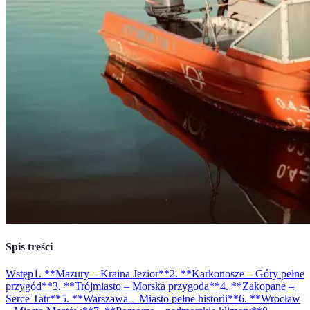
Spis treści
Wstęp
1. **Mazury – Kraina Jezior**
2. **Karkonosze – Góry pełne
przygód**
3. **Trójmiasto – Morska przygoda**
4. **Zakopane –
Serce Tatr**
5. **Warszawa – Miasto pełne historii**
6. **Wrocław