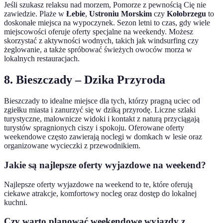
Jeśli szukasz relaksu nad morzem, Pomorze z pewnością Cię nie
zawiedzie. Plaże w
Łebie
,
Ustroniu Morskim
czy
Kołobrzegu
to
doskonałe miejsca na wypoczynek. Sezon letni to czas, gdy wiele
miejscowości oferuje oferty specjalne na weekendy. Możesz
skorzystać z aktywności wodnych, takich jak windsurfing czy
żeglowanie, a także spróbować świeżych owoców morza w
lokalnych restauracjach.
8.
Bieszczady – Dzika Przyroda
Bieszczady to idealne miejsce dla tych, którzy pragną uciec od
zgiełku miasta i zanurzyć się w dziką przyrodę. Liczne szlaki
turystyczne, malownicze widoki i kontakt z naturą przyciągają
turystów spragnionych ciszy i spokoju. Oferowane oferty
weekendowe często zawierają noclegi w domkach w lesie oraz
organizowane wycieczki z przewodnikiem.
Jakie są najlepsze oferty wyjazdowe na weekend?
Najlepsze oferty wyjazdowe na weekend to te, które oferują
ciekawe atrakcje, komfortowy nocleg oraz dostęp do lokalnej
kuchni.
Czy warto planować weekendowe wyjazdy z