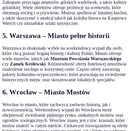
Zakopane przyciąga amatorów górskich wędrówek, a także kultury
góralskiej. Wiele obiektów oferuje promocje na weekendy, które
obejmują nocleg i wyżywienie. Możesz spróbować lokalnej kuchni,
a także skorzystać z atrakcji takich jak kolejka linowa na Kasprowy
Wierch czy tatrzańskie szlaki turystyczne.
5.
Warszawa – Miasto pełne historii
Warszawa to doskonały wybór na weekendowy wypad dla osób,
które chcą poznać bogatą historię i kulturę Polski. Miasto oferuje
wiele muzeów, takich jak
Muzeum Powstania Warszawskiego
czy
Zamek Królewski
. Różnorodność oferty hotelowej umożliwia
znalezienie noclegu w korzystnej cenie. Często oferty zawierają
pakiety kulturalno-wypoczynkowe, które pozwalają na zwiedzenie
historycznych miejsc oraz skosztowanie lokalnych specjałów.
6.
Wrocław – Miasto Mostów
Wrocław to miasto, które zachwyca zarówno historią, jak i
nowoczesnością. Weekendowy wypad do Wrocławia może
obejmować zwiedzanie pięknego rynku, unikalnych mostów oraz
ogrodów zoologicznych. Wrocław znany jest z tzw. krasnali, które
można znaleźć w całym mieście. Ciekawym rozwiązaniem są oferty
hotelowe, które obejmują zarówno noclegi, jak i bilety na wybrane