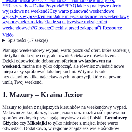
– Miasto Mostów**
7. **Pomorze – nadmorskie klimaty**
8.
**Bieszczady – Dzika Przyroda**
FAQ
Jakie są najlepsze oferty
wyjazdowe na weekend?
Czy warto planować weekendowe
wyjazdy z wyprzedzeniem?
Jakie miejsca polecacie na weekendowy
wypoczynek z rodziną?
Jakie są najczęstsze rodzaje ofert
weekendowych?
Glossarz
Checklist przed zakupem
📺 Ressource
Vidéo
Spis treści
(
17
sekcje
)
Planując weekendowy wypad, warto poszukać ofert, które zaoferują
nie tylko atrakcyjne ceny, ale również ciekawe doświadczenia.
Dzięki odpowiednio dobranym
ofertom wyjazdowym na
weekend
, można nie tylko odpocząć, ale również zwiedzić nowe
miejsca czy spróbować lokalnej kuchni. W tym artykule
przedstawimy kilka najciekawszych propozycji, które na pewno
umilą Twoj weekend.
1.
Mazury – Kraina Jezior
Mazury to jeden z najlepszych kierunków na weekendowy wypad.
Malownicze krajobrazy, liczne jeziora oraz możliwość uprawiania
sportów wodnych przyciągają turystów z całej Polski.
Tarnobrzeg
,
Giżycko
czy
Mikołajki
to tylko niektóre z miejsc, które warto
odwiedzić. Dodatkowo, w regionie znajdziesz wiele ośrodków