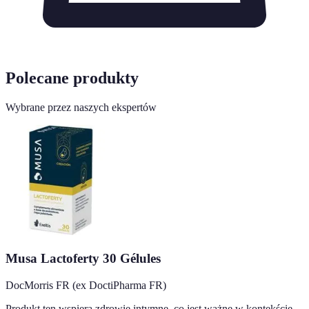
Polecane produkty
Wybrane przez naszych ekspertów
Musa Lactoferty 30 Gélules
DocMorris FR (ex DoctiPharma FR)
Produkt ten wspiera zdrowie intymne, co jest ważne w kontekście