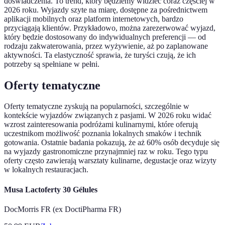
doświadczenia. To trend, który będziemy widzieć coraz częściej w
2026 roku. Wyjazdy szyte na miarę, dostępne za pośrednictwem
aplikacji mobilnych oraz platform internetowych, bardzo
przyciągają klientów. Przykładowo, można zarezerwować wyjazd,
który będzie dostosowany do indywidualnych preferencji — od
rodzaju zakwaterowania, przez wyżywienie, aż po zaplanowane
aktywności. Ta elastyczność sprawia, że turyści czują, że ich
potrzeby są spełniane w pełni.
Oferty tematyczne
Oferty tematyczne zyskują na popularności, szczególnie w
kontekście wyjazdów związanych z pasjami. W 2026 roku widać
wzrost zainteresowania podróżami kulinarnymi, które oferują
uczestnikom możliwość poznania lokalnych smaków i technik
gotowania. Ostatnie badania pokazują, że aż 60% osób decyduje się
na wyjazdy gastronomiczne przynajmniej raz w roku. Tego typu
oferty często zawierają warsztaty kulinarne, degustacje oraz wizyty
w lokalnych restauracjach.
Musa Lactoferty 30 Gélules
DocMorris FR (ex DoctiPharma FR)