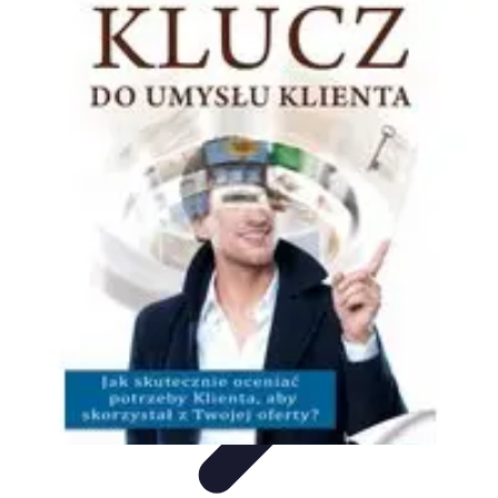
Oferty Wyjazdowe
Zdrowe wakacje
Rodzinne Wakacje
Aktywne Wakacje
Rodzinne
wakacje
Wakacyjne Kierunki
Oferty Wyjazdowe