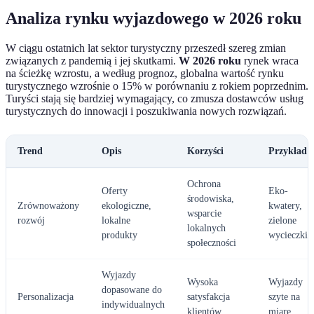
Analiza rynku wyjazdowego w 2026 roku
W ciągu ostatnich lat sektor turystyczny przeszedł szereg zmian
związanych z pandemią i jej skutkami.
W 2026 roku
rynek wraca
na ścieżkę wzrostu, a według prognoz, globalna wartość rynku
turystycznego wzrośnie o 15% w porównaniu z rokiem poprzednim.
Turyści stają się bardziej wymagający, co zmusza dostawców usług
turystycznych do innowacji i poszukiwania nowych rozwiązań.
Trend
Opis
Korzyści
Przykład
Ochrona
Oferty
Eko-
środowiska,
Zrównoważony
ekologiczne,
kwatery,
wsparcie
rozwój
lokalne
zielone
lokalnych
produkty
wycieczki
społeczności
Wyjazdy
Wysoka
Wyjazdy
dopasowane do
Personalizacja
satysfakcja
szyte na
indywidualnych
klientów
miarę