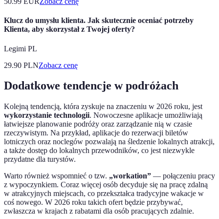
50.99
EUR
Zobacz cenę
Klucz do umysłu klienta. Jak skutecznie oceniać potrzeby
Klienta, aby skorzystał z Twojej oferty?
Legimi PL
29.90
PLN
Zobacz cenę
Dodatkowe tendencje w podróżach
Kolejną tendencją, która zyskuje na znaczeniu w 2026 roku, jest
wykorzystanie technologii
. Nowoczesne aplikacje umożliwiają
łatwiejsze planowanie podróży oraz zarządzanie nią w czasie
rzeczywistym. Na przykład, aplikacje do rezerwacji biletów
lotniczych oraz noclegów pozwalają na śledzenie lokalnych atrakcji,
a także dostęp do lokalnych przewodników, co jest niezwykle
przydatne dla turystów.
Warto również wspomnieć o tzw.
„workation”
— połączeniu pracy
z wypoczynkiem. Coraz więcej osób decyduje się na pracę zdalną
w atrakcyjnych miejscach, co przekształca tradycyjne wakacje w
coś nowego. W 2026 roku takich ofert będzie przybywać,
zwłaszcza w krajach z rabatami dla osób pracujących zdalnie.