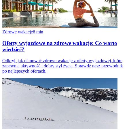
Zdrowe wakacje
6
min
Oferty wyjazdowe na zdrowe wakacje: Co warto
wiedzieć?
Odkryj, jak planować zdrowe wakacje z oferty wyjazdowej, które
zapewnią aktywność i dobry styl życia. Sprawdź nasz przewodnik
po najlepszych ofertach.