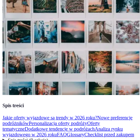
Spis treści
Jakie oferty wyjazdowe są trendy w 2026 roku?
Nowe preferencje
podróżników
Personalizacja oferty podróży
Oferty
tematyczne
Dodatkowe tendencje w podróżach
Analiza rynku
wyjazdowego w 2026 roku
FAQ
Glossary
Checklist przed zakupem