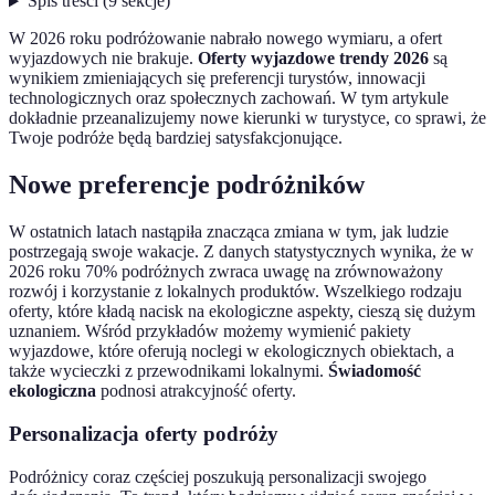
Spis treści
(
9
sekcje
)
W 2026 roku podróżowanie nabrało nowego wymiaru, a ofert
wyjazdowych nie brakuje.
Oferty wyjazdowe trendy 2026
są
wynikiem zmieniających się preferencji turystów, innowacji
technologicznych oraz społecznych zachowań. W tym artykule
dokładnie przeanalizujemy nowe kierunki w turystyce, co sprawi, że
Twoje podróże będą bardziej satysfakcjonujące.
Nowe preferencje podróżników
W ostatnich latach nastąpiła znacząca zmiana w tym, jak ludzie
postrzegają swoje wakacje. Z danych statystycznych wynika, że w
2026 roku 70% podróżnych zwraca uwagę na zrównoważony
rozwój i korzystanie z lokalnych produktów. Wszelkiego rodzaju
oferty, które kładą nacisk na ekologiczne aspekty, cieszą się dużym
uznaniem. Wśród przykładów możemy wymienić pakiety
wyjazdowe, które oferują noclegi w ekologicznych obiektach, a
także wycieczki z przewodnikami lokalnymi.
Świadomość
ekologiczna
podnosi atrakcyjność oferty.
Personalizacja oferty podróży
Podróżnicy coraz częściej poszukują personalizacji swojego