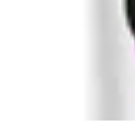
Oferty Wyjazdowe
Zdrowe wakacje
Rodzinne Wakacje
Aktywne Wakacje
Rodzinne waka
Oferty Wyjazdowe