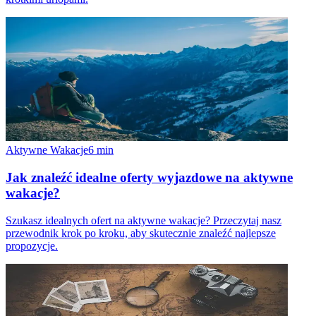
Aktywne Wakacje
6
min
Jak znaleźć idealne oferty wyjazdowe na aktywne
wakacje?
Szukasz idealnych ofert na aktywne wakacje? Przeczytaj nasz
przewodnik krok po kroku, aby skutecznie znaleźć najlepsze
propozycje.