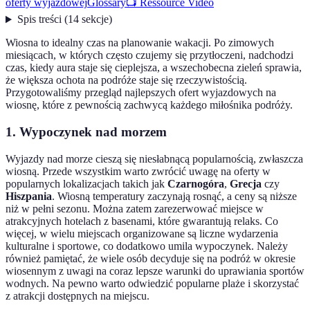
oferty wyjazdowej
Glossary
📺 Ressource Vidéo
Spis treści
(
14
sekcje
)
Wiosna to idealny czas na planowanie wakacji. Po zimowych
miesiącach, w których często czujemy się przytłoczeni, nadchodzi
czas, kiedy aura staje się cieplejsza, a wszechobecna zieleń sprawia,
że większa ochota na podróże staje się rzeczywistością.
Przygotowaliśmy przegląd najlepszych ofert wyjazdowych na
wiosnę, które z pewnością zachwycą każdego miłośnika podróży.
1. Wypoczynek nad morzem
Wyjazdy nad morze cieszą się niesłabnącą popularnością, zwłaszcza
wiosną. Przede wszystkim warto zwrócić uwagę na oferty w
popularnych lokalizacjach takich jak
Czarnogóra
,
Grecja
czy
Hiszpania
. Wiosną temperatury zaczynają rosnąć, a ceny są niższe
niż w pełni sezonu. Można zatem zarezerwować miejsce w
atrakcyjnych hotelach z basenami, które gwarantują relaks. Co
więcej, w wielu miejscach organizowane są liczne wydarzenia
kulturalne i sportowe, co dodatkowo umila wypoczynek. Należy
również pamiętać, że wiele osób decyduje się na podróż w okresie
wiosennym z uwagi na coraz lepsze warunki do uprawiania sportów
wodnych. Na pewno warto odwiedzić popularne plaże i skorzystać
z atrakcji dostępnych na miejscu.