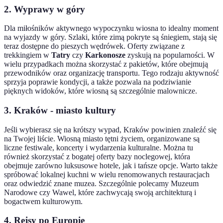
2. Wyprawy w góry
Dla miłośników aktywnego wypoczynku wiosna to idealny moment
na wyjazdy w góry. Szlaki, które zimą pokryte są śniegiem, stają się
teraz dostępne do pieszych wędrówek. Oferty związane z
trekkingiem w
Tatry
czy
Karkonosze
zyskują na popularności. W
wielu przypadkach można skorzystać z pakietów, które obejmują
przewodników oraz organizację transportu. Tego rodzaju aktywność
sprzyja poprawie kondycji, a także pozwala na podziwianie
pięknych widoków, które wiosną są szczególnie malownicze.
3. Kraków - miasto kultury
Jeśli wybierasz się na krótszy wypad, Kraków powinien znaleźć się
na Twojej liście. Wiosną miasto tętni życiem, organizowane są
liczne festiwale, koncerty i wydarzenia kulturalne. Można tu
również skorzystać z bogatej oferty bazy noclegowej, która
obejmuje zarówno luksusowe hotele, jak i tańsze opcje. Warto także
spróbować lokalnej kuchni w wielu renomowanych restauracjach
oraz odwiedzić znane muzea. Szczególnie polecamy Muzeum
Narodowe czy Wawel, które zachwycają swoją architekturą i
bogactwem kulturowym.
4. Rejsy po Europie