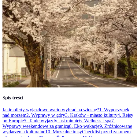
Spis treści
Jakie oferty wyjazdowe warto wybrać na wiosnę?
1. Wypoczynek
nad morzem
2. Wyprawy w góry
3. Kraków - miasto kultury
4. Rejsy
po Europie
5. Tanie wyjazdy last minute
6. Wellness i spa
7.
Wyprawy weekendowe za granicą
8. Eko-wakacje
9. Zróżnicowane
wydarzenia kulturalne
10. Muzealne trasy
Checklist przed zakupem