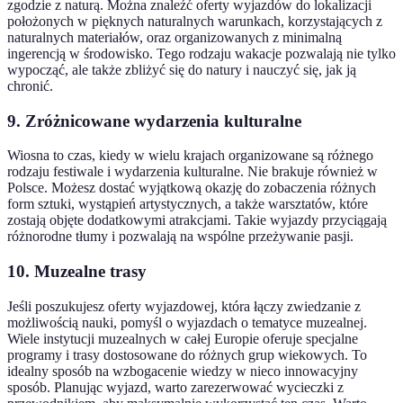
zgodzie z naturą. Można znaleźć oferty wyjazdów do lokalizacji
położonych w pięknych naturalnych warunkach, korzystających z
naturalnych materiałów, oraz organizowanych z minimalną
ingerencją w środowisko. Tego rodzaju wakacje pozwalają nie tylko
wypocząć, ale także zbliżyć się do natury i nauczyć się, jak ją
chronić.
9. Zróżnicowane wydarzenia kulturalne
Wiosna to czas, kiedy w wielu krajach organizowane są różnego
rodzaju festiwale i wydarzenia kulturalne. Nie brakuje również w
Polsce. Możesz dostać wyjątkową okazję do zobaczenia różnych
form sztuki, wystąpień artystycznych, a także warsztatów, które
zostają objęte dodatkowymi atrakcjami. Takie wyjazdy przyciągają
różnorodne tłumy i pozwalają na wspólne przeżywanie pasji.
10. Muzealne trasy
Jeśli poszukujesz oferty wyjazdowej, która łączy zwiedzanie z
możliwością nauki, pomyśl o wyjazdach o tematyce muzealnej.
Wiele instytucji muzealnych w całej Europie oferuje specjalne
programy i trasy dostosowane do różnych grup wiekowych. To
idealny sposób na wzbogacenie wiedzy w nieco innowacyjny
sposób. Planując wyjazd, warto zarezerwować wycieczki z