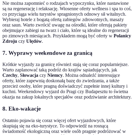
Nie można zapomnieć o rodzajach wypoczynku, które nastawione
są na regenerację i relaksację. Wiosenne oferty wellness i spa to coś,
co przyciąga wielu turystów spragnionych odnowy sił witalnych.
Wybieraj hotele z bogatą ofertą zabiegów zdrowotnych, masaży
oraz saun. Warto zwrócić uwagę na ośrodki, które oferują pakiety
obejmujące zabiegi na twarz i ciało, które są idealne do regeneracji
po zimowych miesiącach. Przykładem mogą być oferty w
Polanicy
Zdroju
czy
Ulędów
.
7. Wyprawy weekendowe za granicą
Krótkie wyjazdy za granicę również stają się coraz popularniejsze.
Warto zaplanować taką podróż do krajów sąsiadujących, jak
Czechy
,
Słowacja
czy
Niemcy
. Można odnaleźć interesujące
oferty, które zapewnią doskonałą bazę do zwiedzania, a także
przecież osoby, które pragną doświadczyć zupełnie innej kultury i
kuchni. Weekendowy wyjazd do Pragi czy Budapesztu to świetna
okazja na zakup lokalnych specjałów oraz podziwianie architektury.
8. Eko-wakacje
Ostatnio pojawia się coraz więcej ofert wyjazdowych, które
skupiają się na eko-turystyce. To odpowiedź na rosnącą
świadomość ekologiczną oraz wiele osób pragnie podróżować w