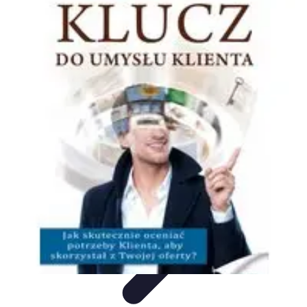
Oferty Wyjazdowe
Zdrowe wakacje
Rodzinne Wakacje
Aktywne Wakacje
Rodzinne
wakacje
Wakacyjne Kierunki
Oferty Wyjazdowe