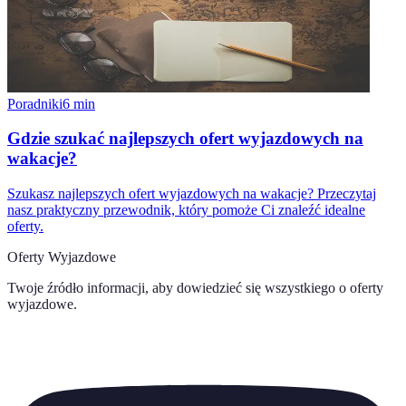
Poradniki
6
min
Gdzie szukać najlepszych ofert wyjazdowych na
wakacje?
Szukasz najlepszych ofert wyjazdowych na wakacje? Przeczytaj
nasz praktyczny przewodnik, który pomoże Ci znaleźć idealne
oferty.
Oferty Wyjazdowe
Twoje źródło informacji, aby dowiedzieć się wszystkiego o
oferty
wyjazdowe
.