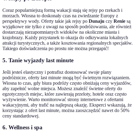
Coraz popularniejszą formą wakacji stają się rejsy po rzekach i
morzach. Wiosna to doskonały czas na zwiedzanie Europy z
perspektywy wody. Oferty takie jak rejsy po
Dunaju
czy
Renie
są
wyjątkowe nie tylko z uwagi na sposób podróżowania, ale również
dostarczają niezapomnianych widoków na okoliczne miasta i
krajobrazy. Każdy przystanek to okazja do odkrywania lokalnych
atrakcji turystycznych, a także kosztowania regionalnych specjałów.
Takiego doświadczenia po prostu nie można przegapić!
5. Tanie wyjazdy last minute
Jeśli jesteś elastyczny i potrafisz dostosować swoje plany
podróżnicze, oferty last minute mogą być świetnym rozwiązaniem.
Wiosna to czas, gdy biura podróży często obniżają ceny wyjazdów,
aby zapełnić wolne miejsca. Możesz znaleźć świetne oferty do
egzotycznych miejsc, które zawierają przeloty, hotele oraz często
wyżywienie. Warto monitorować strony internetowe z ofertami
wakacyjnymi, aby trafić na najlepszą okazję. Eksperci wskazują, że
korzystając z ofert last minute, można zaoszczędzić nawet do 50%
ceny standardowej.
6. Wellness i spa