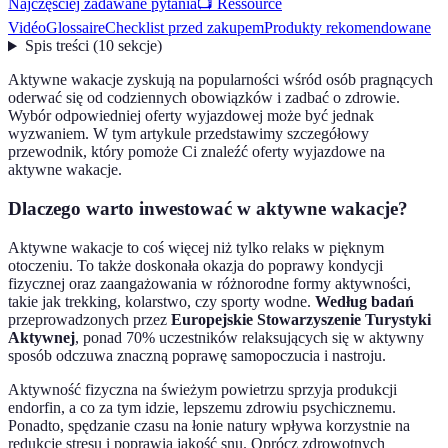
Najczęściej zadawane pytania
📺 Ressource
Vidéo
Glossaire
Checklist przed zakupem
Produkty rekomendowane
Spis treści
(
10
sekcje
)
Aktywne wakacje zyskują na popularności wśród osób pragnących
oderwać się od codziennych obowiązków i zadbać o zdrowie.
Wybór odpowiedniej oferty wyjazdowej może być jednak
wyzwaniem. W tym artykule przedstawimy szczegółowy
przewodnik, który pomoże Ci znaleźć oferty wyjazdowe na
aktywne wakacje.
Dlaczego warto inwestować w aktywne wakacje?
Aktywne wakacje to coś więcej niż tylko relaks w pięknym
otoczeniu. To także doskonała okazja do poprawy kondycji
fizycznej oraz zaangażowania w różnorodne formy aktywności,
takie jak trekking, kolarstwo, czy sporty wodne.
Według badań
przeprowadzonych przez
Europejskie Stowarzyszenie Turystyki
Aktywnej
, ponad 70% uczestników relaksujących się w aktywny
sposób odczuwa znaczną poprawę samopoczucia i nastroju.
Aktywność fizyczna na świeżym powietrzu sprzyja produkcji
endorfin, a co za tym idzie, lepszemu zdrowiu psychicznemu.
Ponadto, spędzanie czasu na łonie natury wpływa korzystnie na
redukcję stresu i poprawia jakość snu. Oprócz zdrowotnych