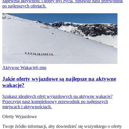
zapewnią aktywność i dobry styl życia. Sprawdź nasz przewodnik
po najlepszych ofertach.
Aktywne Wakacje
6
min
Jakie oferty wyjazdowe są najlepsze na aktywne
wakacje?
Szukasz idealnych ofert wyjazdowych na aktywne wakacje?
Przeczytaj nasz kompleksowy przewodnik po najlepszych
miejscach i aktywnościach.
Oferty Wyjazdowe
Twoje źródło informacji, aby dowiedzieć się wszystkiego o
oferty