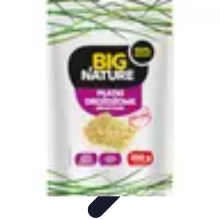
Oferty Wyjazdowe
Zdrowe wakacje
Rodzinne Wakacje
Aktywne Wakacje
Rodzinne
wakacje
Wakacyjne Kierunki
Oferty Wyjazdowe