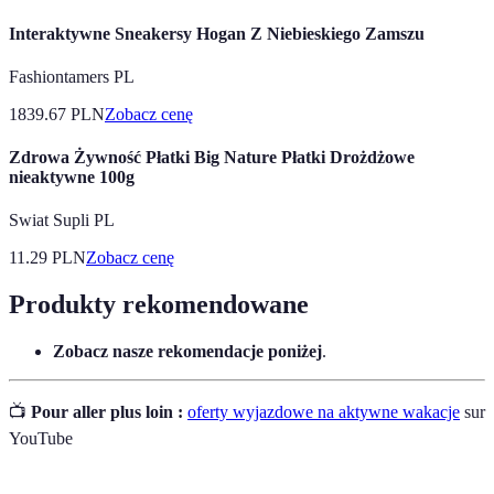
Interaktywne Sneakersy Hogan Z Niebieskiego Zamszu
Fashiontamers PL
1839.67
PLN
Zobacz cenę
Zdrowa Żywność Płatki Big Nature Płatki Drożdżowe
nieaktywne 100g
Swiat Supli PL
11.29
PLN
Zobacz cenę
Produkty rekomendowane
Zobacz nasze rekomendacje poniżej
.
📺
Pour aller plus loin :
oferty wyjazdowe na aktywne wakacje
sur
YouTube