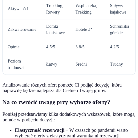
Trekking,
Wspinaczka,
Spływy
Aktywności
Rowery
Trekking
kajakowe
Domki
Schroniska
Zakwaterowanie
Hotele 3*
letniskowe
górskie
Opinie
4.5/5
3.8/5
4.2/5
Poziom
Łatwy
Średni
Trudny
trudności
Analizowanie różnych ofert pomoże Ci podjąć decyzję, która
naprawdę będzie najlepsza dla Ciebie i Twojej grupy.
Na co zwrócić uwagę przy wyborze oferty?
Poniżej przedstawiamy kilka dodatkowych wskazówek, które mogą
pomóc w podjęciu decyzji:
Elastyczność rezerwacji
– W czasach po pandemii warto
wybierać oferty z elastycznymi warunkami rezerwacji.