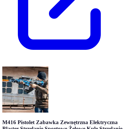
M416 Pistolet Zabawka Zewnętrzna Elektryczna
Blaster Strzelanie Sportowe Żelowe Kule Strzelanie