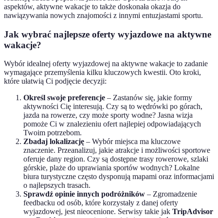
aspektów, aktywne wakacje to także doskonała okazja do
nawiązywania nowych znajomości z innymi entuzjastami sportu.
Jak wybrać najlepsze oferty wyjazdowe na aktywne
wakacje?
Wybór idealnej oferty wyjazdowej na aktywne wakacje to zadanie
wymagające przemyślenia kilku kluczowych kwestii. Oto kroki,
które ułatwią Ci podjęcie decyzji:
Określ swoje preferencje
– Zastanów się, jakie formy
aktywności Cię interesują. Czy są to wędrówki po górach,
jazda na rowerze, czy może sporty wodne? Jasna wizja
pomoże Ci w znalezieniu ofert najlepiej odpowiadających
Twoim potrzebom.
Zbadaj lokalizację
– Wybór miejsca ma kluczowe
znaczenie. Przeanalizuj, jakie atrakcje i możliwości sportowe
oferuje dany region. Czy są dostępne trasy rowerowe, szlaki
górskie, plaże do uprawiania sportów wodnych? Lokalne
biura turystyczne często dysponują mapami oraz informacjami
o najlepszych trasach.
Sprawdź opinie innych podróżników
– Zgromadzenie
feedbacku od osób, które korzystały z danej oferty
wyjazdowej, jest nieocenione. Serwisy takie jak
TripAdvisor