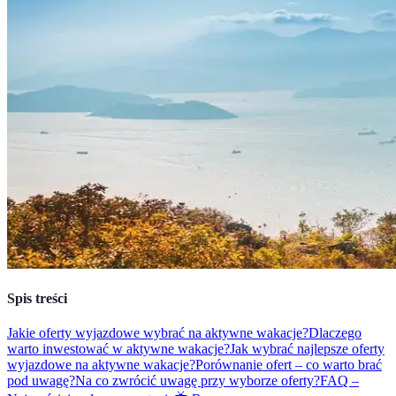
Spis treści
Jakie oferty wyjazdowe wybrać na aktywne wakacje?
Dlaczego
warto inwestować w aktywne wakacje?
Jak wybrać najlepsze oferty
wyjazdowe na aktywne wakacje?
Porównanie ofert – co warto brać
pod uwagę?
Na co zwrócić uwagę przy wyborze oferty?
FAQ –