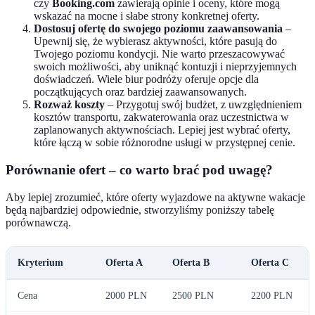
czy
Booking.com
zawierają opinie i oceny, które mogą
wskazać na mocne i słabe strony konkretnej oferty.
Dostosuj ofertę do swojego poziomu zaawansowania
–
Upewnij się, że wybierasz aktywności, które pasują do
Twojego poziomu kondycji. Nie warto przeszacowywać
swoich możliwości, aby uniknąć kontuzji i nieprzyjemnych
doświadczeń. Wiele biur podróży oferuje opcje dla
początkujących oraz bardziej zaawansowanych.
Rozważ koszty
– Przygotuj swój budżet, z uwzględnieniem
kosztów transportu, zakwaterowania oraz uczestnictwa w
zaplanowanych aktywnościach. Lepiej jest wybrać oferty,
które łączą w sobie różnorodne usługi w przystępnej cenie.
Porównanie ofert – co warto brać pod uwagę?
Aby lepiej zrozumieć, które oferty wyjazdowe na aktywne wakacje
będą najbardziej odpowiednie, stworzyliśmy poniższy tabelę
porównawczą.
Kryterium
Oferta A
Oferta B
Oferta C
Cena
2000 PLN
2500 PLN
2200 PLN