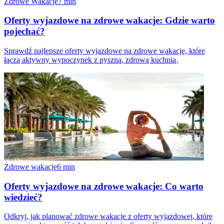
Zdrowe Wakacje
7
min
Oferty wyjazdowe na zdrowe wakacje: Gdzie warto
pojechać?
Sprawdź najlepsze oferty wyjazdowe na zdrowe wakacje, które
łączą aktywny wypoczynek z pyszną, zdrową kuchnią.
Zdrowe wakacje
6
min
Oferty wyjazdowe na zdrowe wakacje: Co warto
wiedzieć?
Odkryj, jak planować zdrowe wakacje z oferty wyjazdowej, które