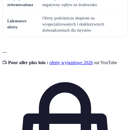
zrównoważona
negatywny wpływ na środowisko.
Oferty podróżnicze skupione na
Luksusowe
wyspecjalizowanych i ekskluzywnych
oferty
doświadczeniach dla turystów.
---
📺
Pour aller plus loin :
oferty wyjazdowe 2026
sur YouTube