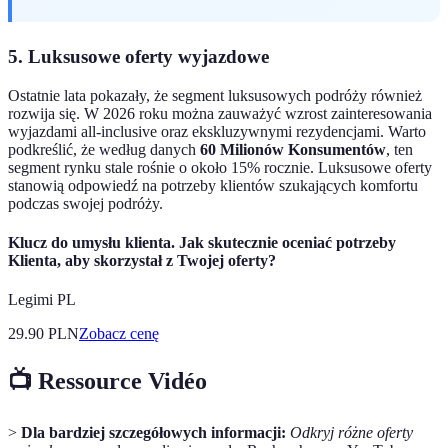
5. Luksusowe oferty wyjazdowe
Ostatnie lata pokazały, że segment luksusowych podróży również
rozwija się. W 2026 roku można zauważyć wzrost zainteresowania
wyjazdami all-inclusive oraz ekskluzywnymi rezydencjami. Warto
podkreślić, że według danych
60 Milionów Konsumentów
, ten
segment rynku stale rośnie o około 15% rocznie. Luksusowe oferty
stanowią odpowiedź na potrzeby klientów szukających komfortu
podczas swojej podróży.
Klucz do umysłu klienta. Jak skutecznie oceniać potrzeby
Klienta, aby skorzystał z Twojej oferty?
Legimi PL
29.90
PLN
Zobacz cenę
📺 Ressource Vidéo
>
Dla bardziej szczegółowych informacji:
Odkryj różne oferty