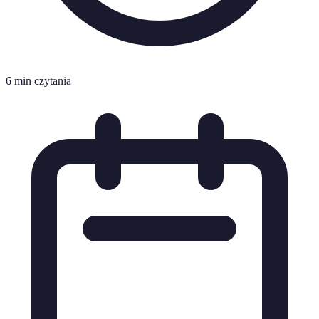
6 min czytania