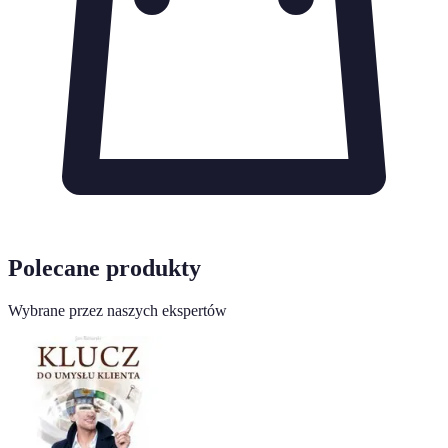
Polecane produkty
Wybrane przez naszych ekspertów