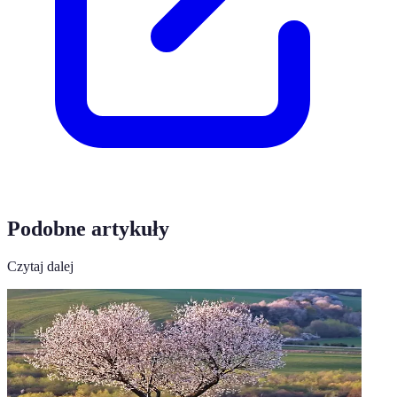
Podobne artykuły
Czytaj dalej