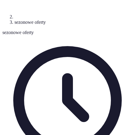
sezonowe oferty
sezonowe oferty