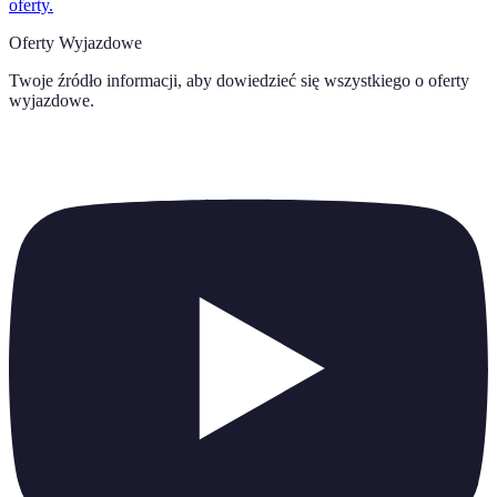
oferty.
Oferty Wyjazdowe
Twoje źródło informacji, aby dowiedzieć się wszystkiego o
oferty
wyjazdowe
.