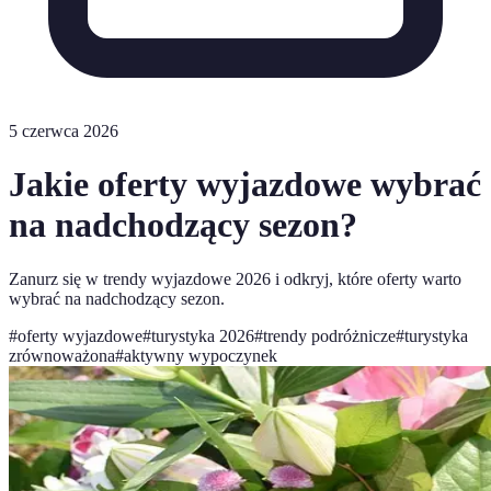
5 czerwca 2026
Jakie oferty wyjazdowe wybrać
na nadchodzący sezon?
Zanurz się w trendy wyjazdowe 2026 i odkryj, które oferty warto
wybrać na nadchodzący sezon.
#
oferty wyjazdowe
#
turystyka 2026
#
trendy podróżnicze
#
turystyka
zrównoważona
#
aktywny wypoczynek