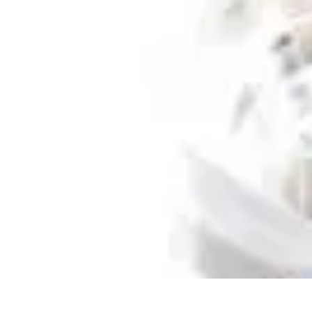
Oferty Wyjazdowe
Zdrowe wakacje
Rodzinne Wakacje
Aktywne Wakacje
Rodzinne waka
Oferty Wyjazdowe