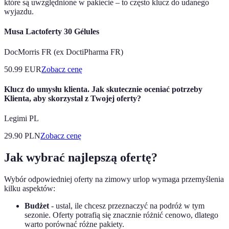
które są uwzględnione w pakiecie – to często klucz do udanego
wyjazdu.
Musa Lactoferty 30 Gélules
DocMorris FR (ex DoctiPharma FR)
50.99
EUR
Zobacz cenę
Klucz do umysłu klienta. Jak skutecznie oceniać potrzeby
Klienta, aby skorzystał z Twojej oferty?
Legimi PL
29.90
PLN
Zobacz cenę
Jak wybrać najlepszą ofertę?
Wybór odpowiedniej oferty na zimowy urlop wymaga przemyślenia
kilku aspektów:
Budżet
- ustal, ile chcesz przeznaczyć na podróż w tym
sezonie. Oferty potrafią się znacznie różnić cenowo, dlatego
warto porównać różne pakiety.