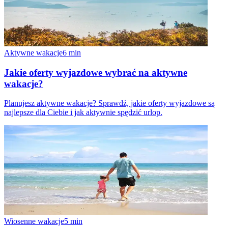
Aktywne wakacje
6
min
Jakie oferty wyjazdowe wybrać na aktywne
wakacje?
Planujesz aktywne wakacje? Sprawdź, jakie oferty wyjazdowe są
najlepsze dla Ciebie i jak aktywnie spędzić urlop.
Wiosenne wakacje
5
min