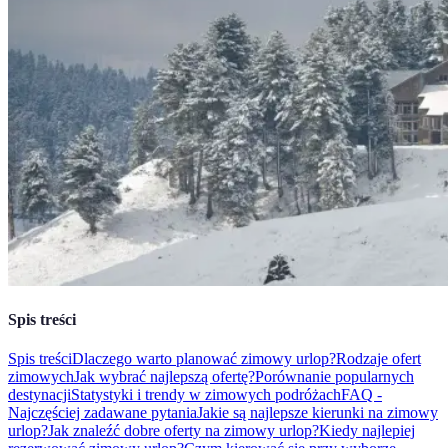
Spis treści
Spis treści
Dlaczego warto planować zimowy urlop?
Rodzaje ofert
zimowych
Jak wybrać najlepszą ofertę?
Porównanie popularnych
destynacji
Statystyki i trendy w zimowych podróżach
FAQ -
Najczęściej zadawane pytania
Jakie są najlepsze kierunki na zimowy
urlop?
Jak znaleźć dobre oferty na zimowy urlop?
Kiedy najlepiej