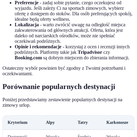
Preferencje
- zadaj sobie pytanie, czego oczekujesz od
wyjazdu. Jeśli zależy Ci na sportach zimowych, wybierz
ofertę z dostępem do stoków. Dla osób preferujących spokój,
idealne będą oferty wellness.
Lokalizacja
- warto zwrócić uwagę na odległość miejsca
zakwaterowania od głównych atrakcji. Oferta, która jest
daleko od narciarskich ośrodków, może nie spełniać
oczekiwań podróżnych.
Opinie i rekomendacje
- korzystaj z ocen i recenzji innych
podróżnych. Platformy takie jak
Tripadvisor
czy
Booking.com
są dobrym miejscem do zbierania informacji.
Ostateczny wybór powinien być zgodny z Twoimi potrzebami i
oczekiwaniami.
Porównanie popularnych destynacji
Poniżej przedstawiamy zestawienie popularnych destynacji na
zimowy urlop.
Kryterium
Alpy
Tatry
Karkonosze
Dostępność
Wysoka
Średnia
Wysoka