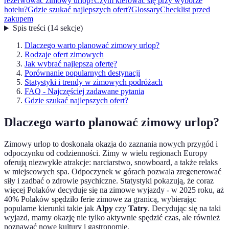
rezerwować zimowy urlop?
Czym kierować się przy wyborze
hotelu?
Gdzie szukać najlepszych ofert?
Glossary
Checklist przed
zakupem
Spis treści
(
14
sekcje
)
Dlaczego warto planować zimowy urlop?
Rodzaje ofert zimowych
Jak wybrać najlepszą ofertę?
Porównanie popularnych destynacji
Statystyki i trendy w zimowych podróżach
FAQ - Najczęściej zadawane pytania
Gdzie szukać najlepszych ofert?
Dlaczego warto planować zimowy urlop?
Zimowy urlop to doskonała okazja do zaznania nowych przygód i
odpoczynku od codzienności. Zimy w wielu regionach Europy
oferują niezwykłe atrakcje: narciarstwo, snowboard, a także relaks
w miejscowych spa. Odpoczynek w górach pozwala zregenerować
siły i zadbać o zdrowie psychiczne. Statystyki pokazują, że coraz
więcej Polaków decyduje się na zimowe wyjazdy - w 2025 roku, aż
40% Polaków spędziło ferie zimowe za granicą, wybierając
popularne kierunki takie jak
Alpy
czy
Tatry
. Decydując się na taki
wyjazd, mamy okazję nie tylko aktywnie spędzić czas, ale również
poznawać nowe kultury i gastronomię.