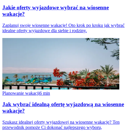
Jakie oferty wyjazdowe wybrać na wiosenne
wakacje?
Zaplanuj swoje wiosenne wakacje! Oto krok po kroku jak wybrać
idealne oferty wyjazdowe dla siebie i rodziny.
Planowanie wakacji
6
min
Jak wybrać idealną ofertę wyjazdową na wiosenne
wakacje?
Szukasz idealnej oferty wyjazdowej na wiosenne wakacje? Ten
przewodnik pomoże Ci dokonać najlepszego wyboru,