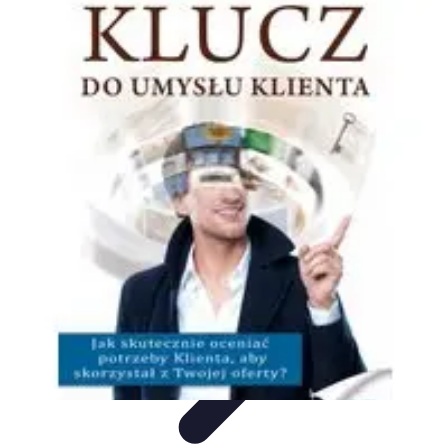
Oferty Wyjazdowe
Zdrowe wakacje
Rodzinne Wakacje
Aktywne Wakacje
Rodzinne
wakacje
Wakacyjne Kierunki
Oferty Wyjazdowe