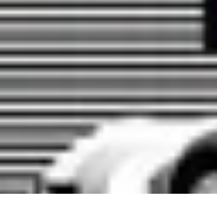
Oferty Wyjazdowe
Zdrowe wakacje
Rodzinne Wakacje
Aktywne Wakacje
Rodzinne waka
Oferty Wyjazdowe