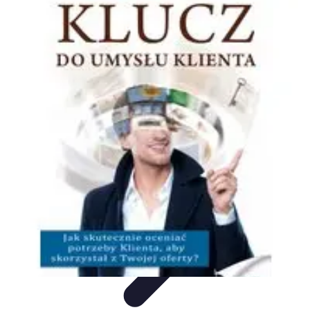
Oferty Wyjazdowe
Zdrowe wakacje
Rodzinne Wakacje
Aktywne Wakacje
Rodzinne
wakacje
Wakacyjne Kierunki
Oferty Wyjazdowe