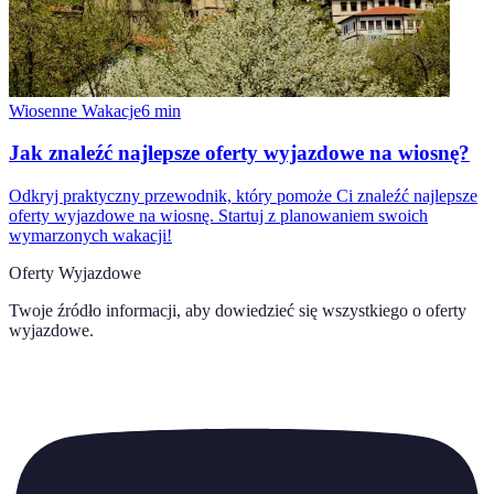
Wiosenne Wakacje
6
min
Jak znaleźć najlepsze oferty wyjazdowe na wiosnę?
Odkryj praktyczny przewodnik, który pomoże Ci znaleźć najlepsze
oferty wyjazdowe na wiosnę. Startuj z planowaniem swoich
wymarzonych wakacji!
Oferty Wyjazdowe
Twoje źródło informacji, aby dowiedzieć się wszystkiego o
oferty
wyjazdowe
.