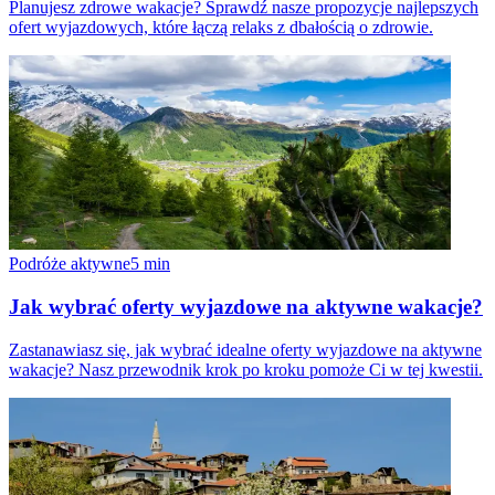
Planujesz zdrowe wakacje? Sprawdź nasze propozycje najlepszych
ofert wyjazdowych, które łączą relaks z dbałością o zdrowie.
Podróże aktywne
5
min
Jak wybrać oferty wyjazdowe na aktywne wakacje?
Zastanawiasz się, jak wybrać idealne oferty wyjazdowe na aktywne
wakacje? Nasz przewodnik krok po kroku pomoże Ci w tej kwestii.