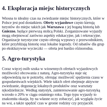
4. Eksploracja miejsc historycznych
Wiosna to idealny czas na zwiedzanie miejsc historycznych, które w
Polsce jest pod dostatkiem.
Oferty wyjazdowe
często kierują
turystów do miejsc takich jak
Warszawa
z jej bogatą historią lub
Gniezno
, będące pierwszą stolicą Polski. Zorganizowane wyjazdy
mogą obejmować zarówno aspekty edukacyjne, jak i rekreacyjne.
Organizacje turystyczne często oferują wyprawy z przewodnikiem,
które przybliżają historię oraz lokalne legendy. Od rabatów dla grup
po ekskluzywne wycieczki — oferta jest bardzo różnorodna.
5. Agro-turystyka
Coraz więcej osób szuka w wiosennych ofertach wyjazdowych
możliwości obcowania z naturą. Agro-turystyka staje się
odpowiedzią na te potrzeby, oferując możliwość spędzenia czasu w
gospodarstwach wiejskich. Wiele takich ofert obejmuje aktywne
zwiedzanie, degustację lokalnych produktów oraz warsztaty
rękodzielnicze. Według statystyk, zainteresowanie agro-turystyką
wzrosło o 20% w ciągu ostatniego roku. Tego typu wyjazdy to
znakomita okazja, by na własne oczy zobaczyć, jak wygląda życie
na wsi, a także spędzić czas w gronie rodziny czy przyjaciół.