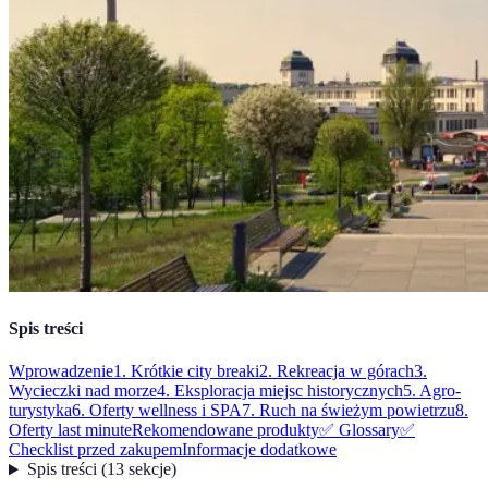
Spis treści
Wprowadzenie
1. Krótkie city breaki
2. Rekreacja w górach
3.
Wycieczki nad morze
4. Eksploracja miejsc historycznych
5. Agro-
turystyka
6. Oferty wellness i SPA
7. Ruch na świeżym powietrzu
8.
Oferty last minute
Rekomendowane produkty
✅ Glossary
✅
Checklist przed zakupem
Informacje dodatkowe
Spis treści
(
13
sekcje
)