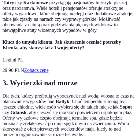
Tatry
czy
Karkonosze
przyciągają pasjonatów turystyki pieszej
oraz narciarstwa. Wiele hoteli i pensjonatów oferuje atrakcyjne
oferty wyjazdowe, które obejmują noclegi oraz dodatkowe atrakcje,
takie jak zjazdy na nartach czy wyprawy górskie. Możliwość
obcowania z naturą oraz podziwiania pięknych widoków to
niewątpliwe atuty wiosennych wypadów w góry.
Klucz do umysłu klienta. Jak skutecznie oceniać potrzeby
Klienta, aby skorzystał z Twojej oferty?
Legimi PL
29.90
PLN
Zobacz cenę
3. Wycieczki nad morze
Dla tych, którzy preferują wypoczynek nad wodą, wiosna to czas na
planowanie wyjazdów nad
Bałtyk
. Choć temperatury mogą być
jeszcze chłodne, wiele osób wybiera się do takich miejsc jak
Sopot
czy
Gdańsk
, aby cieszyć się morskim powietrzem i spokojem plaż.
Oferty wyjazdowe często obejmują termalne spa, gdzie będzie
można się zrelaksować po dniu spędzonym na zwiedzaniu. Warto
skorzystać z ofert pierwszych weekendów maja, kiedy to nad
morzem organizowane są różne festiwale.