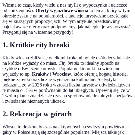
Wiosna to czas, kiedy wielu z nas myśli o wypoczynku i ucieczce
od codzienności.
Oferty wyjazdowe wiosna
to temat, który w tym
okresie zyskuje na popularności, a agencje turystyczne prześcigają
się w kuszących propozycjach. W tym artykule przedstawimy
najciekawsze oferty oraz podpowiemy, jak najlepiej je wykorzystać.
Przygotuj się na wiosenne przygody!
1. Krótkie city breaki
Kiedy wiosna zbliża się wielkimi krokami, wiele osób decyduje się
na krótkie wyjazdy do miast.
City breaki
to idealny sposób na
szybkie odświeżenie umysłu. Popularne kierunki na wiosenne
wyjazdy to np.
Kraków
i
Wrocław
, które oferują bogatą historię,
piękne zabytki oraz liczne wydarzenia kulturalne. Statystyki
pokazują, że w 2026 roku wzrosła liczba turystów odwiedzających
te miasta o 15% w porównaniu do lat ubiegłych. Upewnij się, że w
Twoim planie znajdzie się czas na spróbowanie lokalnych specjałów
i zwiedzanie nieznanych uliczek.
2. Rekreacja w górach
Wiosna to doskonały czas na aktywności na świeżym powietrzu, a
góry
w Polsce stają się szczególnie popularne. Miejsca takie jak