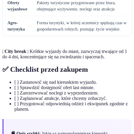
Oferty
Pakiety turystyczne przygotowane przez biura,
wyjazdowe
obejmujące wyżywienie, noclegi oraz atrakcje.
Agro-
Forma turystyki, w której uczestnicy spędzają czas w
turystyka
gospodarstwach rolnych, poznając życie wiejskie.
|
City break
| Krótkie wyjazdy do miast, zazwyczaj trwające od 1
do 4 dni, koncentrujące się na zwiedzaniu i spacerach.
✅ Checklist przed zakupem
[ ] Zastanowić się nad kierunkiem wyjazdu.
[ ] Sprawdzić dostępność ofert last minute.
[ ] Zarezerwować noclegi z wyprzedzeniem.
[ ] Zaplanować atrakcje, które chcemy zobaczyć.
[ ] Przygotować odpowiednią odzież i ekwipunek zgodnie z
planem.
🧠 Quiz szybki:
Jakie są najpopularniejsze kierunki