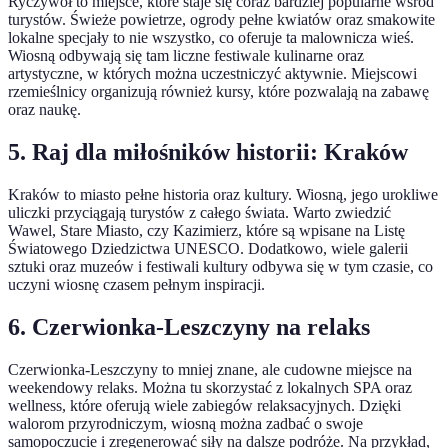
Ryczywół to miejsce, które staje się coraz bardziej popularne wśród
turystów. Świeże powietrze, ogrody pełne kwiatów oraz smakowite
lokalne specjały to nie wszystko, co oferuje ta malownicza wieś.
Wiosną odbywają się tam liczne festiwale kulinarne oraz
artystyczne, w których można uczestniczyć aktywnie. Miejscowi
rzemieślnicy organizują również kursy, które pozwalają na zabawę
oraz naukę.
5. Raj dla miłośników historii: Kraków
Kraków to miasto pełne historia oraz kultury. Wiosną, jego urokliwe
uliczki przyciągają turystów z całego świata. Warto zwiedzić
Wawel, Stare Miasto, czy Kazimierz, które są wpisane na Listę
Światowego Dziedzictwa UNESCO. Dodatkowo, wiele galerii
sztuki oraz muzeów i festiwali kultury odbywa się w tym czasie, co
uczyni wiosnę czasem pełnym inspiracji.
6. Czerwionka-Leszczyny na relaks
Czerwionka-Leszczyny to mniej znane, ale cudowne miejsce na
weekendowy relaks. Można tu skorzystać z lokalnych SPA oraz
wellness, które oferują wiele zabiegów relaksacyjnych. Dzięki
walorom przyrodniczym, wiosną można zadbać o swoje
samopoczucie i zregenerować siły na dalsze podróże. Na przykład,