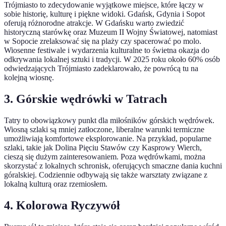
Trójmiasto to zdecydowanie wyjątkowe miejsce, które łączy w
sobie historię, kulturę i piękne widoki. Gdańsk, Gdynia i Sopot
oferują różnorodne atrakcje. W Gdańsku warto zwiedzić
historyczną starówkę oraz Muzeum II Wojny Światowej, natomiast
w Sopocie zrelaksować się na plaży czy spacerować po molo.
Wiosenne festiwale i wydarzenia kulturalne to świetna okazja do
odkrywania lokalnej sztuki i tradycji. W 2025 roku około 60% osób
odwiedzających Trójmiasto zadeklarowało, że powrócą tu na
kolejną wiosnę.
3. Górskie wędrówki w Tatrach
Tatry to obowiązkowy punkt dla miłośników górskich wędrówek.
Wiosną szlaki są mniej zatłoczone, liberalne warunki termiczne
umożliwiają komfortowe eksplorowanie. Na przykład, popularne
szlaki, takie jak Dolina Pięciu Stawów czy Kasprowy Wierch,
cieszą się dużym zainteresowaniem. Poza wędrówkami, można
skorzystać z lokalnych schronisk, oferujących smaczne dania kuchni
góralskiej. Codziennie odbywają się także warsztaty związane z
lokalną kulturą oraz rzemiosłem.
4. Kolorowa Ryczywół