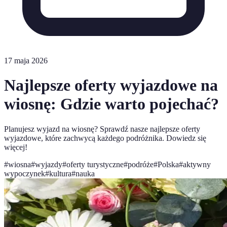
17 maja 2026
Najlepsze oferty wyjazdowe na
wiosnę: Gdzie warto pojechać?
Planujesz wyjazd na wiosnę? Sprawdź nasze najlepsze oferty
wyjazdowe, które zachwycą każdego podróżnika. Dowiedz się
więcej!
#
wiosna
#
wyjazdy
#
oferty turystyczne
#
podróże
#
Polska
#
aktywny
wypoczynek
#
kultura
#
nauka