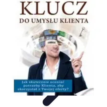
Oferty Wyjazdowe
Zdrowe wakacje
Rodzinne Wakacje
Aktywne Wakacje
Rodzinne
wakacje
Wakacyjne Kierunki
Oferty Wyjazdowe