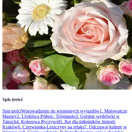
Spis treści
Spis treści
Wprowadzenie do wiosennych wyjazdów
1. Malownicze
Mazury
2. Urokliwa Północ: Trójmiasto
3. Górskie wędrówki w
Tatrach
4. Kolorowa Ryczywół
5. Raj dla miłośników historii:
Kraków
6. Czerwionka-Leszczyny na relaks
7. Odczuwaj kulturę w