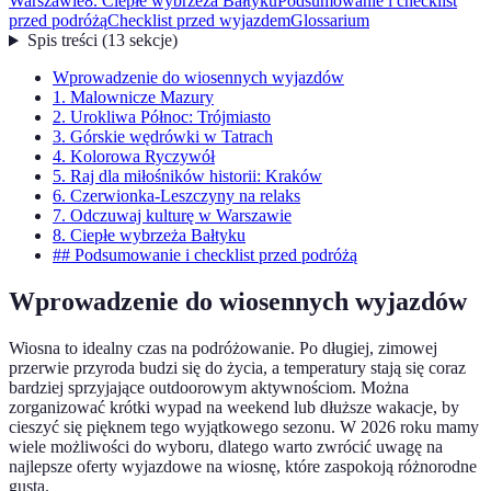
Warszawie
8. Ciepłe wybrzeża Bałtyku
Podsumowanie i checklist
przed podróżą
Checklist przed wyjazdem
Glossarium
Spis treści
(
13
sekcje
)
Wprowadzenie do wiosennych wyjazdów
1. Malownicze Mazury
2. Urokliwa Północ: Trójmiasto
3. Górskie wędrówki w Tatrach
4. Kolorowa Ryczywół
5. Raj dla miłośników historii: Kraków
6. Czerwionka-Leszczyny na relaks
7. Odczuwaj kulturę w Warszawie
8. Ciepłe wybrzeża Bałtyku
## Podsumowanie i checklist przed podróżą
Wprowadzenie do wiosennych wyjazdów
Wiosna to idealny czas na podróżowanie. Po długiej, zimowej
przerwie przyroda budzi się do życia, a temperatury stają się coraz
bardziej sprzyjające outdoorowym aktywnościom. Można
zorganizować krótki wypad na weekend lub dłuższe wakacje, by
cieszyć się pięknem tego wyjątkowego sezonu. W 2026 roku mamy
wiele możliwości do wyboru, dlatego warto zwrócić uwagę na
najlepsze oferty wyjazdowe na wiosnę, które zaspokoją różnorodne
gusta.