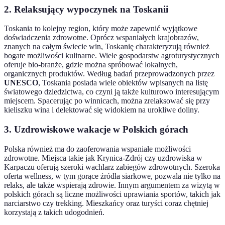
2. Relaksujący wypoczynek na Toskanii
Toskania to kolejny region, który może zapewnić wyjątkowe
doświadczenia zdrowotne. Oprócz wspaniałych krajobrazów,
znanych na całym świecie win, Toskanię charakteryzują również
bogate możliwości kulinarne. Wiele gospodarstw agroturystycznych
oferuje bio-branże, gdzie można spróbować lokalnych,
organicznych produktów. Według badań przeprowadzonych przez
UNESCO
, Toskania posiada wiele obiektów wpisanych na listę
światowego dziedzictwa, co czyni ją także kulturowo interesującym
miejscem. Spacerując po winnicach, można zrelaksować się przy
kieliszku wina i delektować się widokiem na urokliwe doliny.
3. Uzdrowiskowe wakacje w Polskich górach
Polska również ma do zaoferowania wspaniałe możliwości
zdrowotne. Miejsca takie jak Krynica-Zdrój czy uzdrowiska w
Karpaczu oferują szeroki wachlarz zabiegów zdrowotnych. Szeroka
oferta wellness, w tym gorące źródła siarkowe, pozwala nie tylko na
relaks, ale także wspierają zdrowie. Innym argumentem za wizytą w
polskich górach są liczne możliwości uprawiania sportów, takich jak
narciarstwo czy trekking. Mieszkańcy oraz turyści coraz chętniej
korzystają z takich udogodnień.