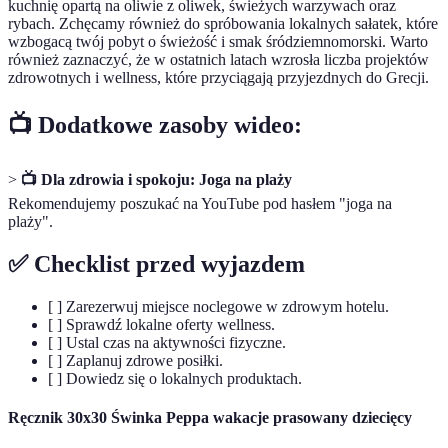
kuchnię opartą na oliwie z oliwek, świeżych warzywach oraz
rybach. Zchęcamy również do spróbowania lokalnych sałatek, które
wzbogacą twój pobyt o świeżość i smak śródziemnomorski. Warto
również zaznaczyć, że w ostatnich latach wzrosła liczba projektów
zdrowotnych i wellness, które przyciągają przyjezdnych do Grecji.
📺 Dodatkowe zasoby wideo:
>
📺 Dla zdrowia i spokoju: Joga na plaży
Rekomendujemy poszukać na YouTube pod hasłem "joga na
plaży".
✅
Checklist przed wyjazdem
[ ] Zarezerwuj miejsce noclegowe w zdrowym hotelu.
[ ] Sprawdź lokalne oferty wellness.
[ ] Ustal czas na aktywności fizyczne.
[ ] Zaplanuj zdrowe posiłki.
[ ] Dowiedz się o lokalnych produktach.
Ręcznik 30x30 Świnka Peppa wakacje prasowany dziecięcy