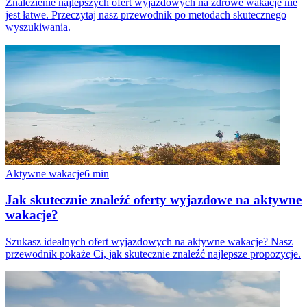
Znalezienie najlepszych ofert wyjazdowych na zdrowe wakacje nie
jest łatwe. Przeczytaj nasz przewodnik po metodach skutecznego
wyszukiwania.
Aktywne wakacje
6
min
Jak skutecznie znaleźć oferty wyjazdowe na aktywne
wakacje?
Szukasz idealnych ofert wyjazdowych na aktywne wakacje? Nasz
przewodnik pokaże Ci, jak skutecznie znaleźć najlepsze propozycje.