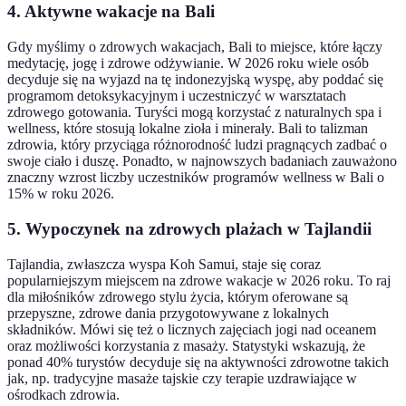
4. Aktywne wakacje na Bali
Gdy myślimy o zdrowych wakacjach, Bali to miejsce, które łączy
medytację, jogę i zdrowe odżywianie. W 2026 roku wiele osób
decyduje się na wyjazd na tę indonezyjską wyspę, aby poddać się
programom detoksykacyjnym i uczestniczyć w warsztatach
zdrowego gotowania. Turyści mogą korzystać z naturalnych spa i
wellness, które stosują lokalne zioła i minerały. Bali to talizman
zdrowia, który przyciąga różnorodność ludzi pragnących zadbać o
swoje ciało i duszę. Ponadto, w najnowszych badaniach zauważono
znaczny wzrost liczby uczestników programów wellness w Bali o
15% w roku 2026.
5. Wypoczynek na zdrowych plażach w Tajlandii
Tajlandia, zwłaszcza wyspa Koh Samui, staje się coraz
popularniejszym miejscem na zdrowe wakacje w 2026 roku. To raj
dla miłośników zdrowego stylu życia, którym oferowane są
przepyszne, zdrowe dania przygotowywane z lokalnych
składników. Mówi się też o licznych zajęciach jogi nad oceanem
oraz możliwości korzystania z masaży. Statystyki wskazują, że
ponad 40% turystów decyduje się na aktywności zdrowotne takich
jak, np. tradycyjne masaże tajskie czy terapie uzdrawiające w
ośrodkach zdrowia.