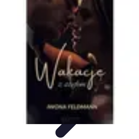
Oferty Wyjazdowe
Zdrowe wakacje
Rodzinne Wakacje
Aktywne Wakacje
Rodzinne
wakacje
Wakacyjne Kierunki
Oferty Wyjazdowe