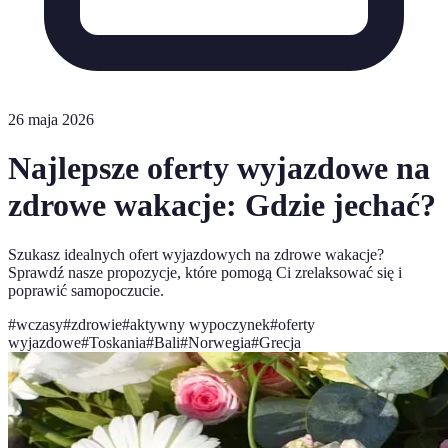
26 maja 2026
Najlepsze oferty wyjazdowe na
zdrowe wakacje: Gdzie jechać?
Szukasz idealnych ofert wyjazdowych na zdrowe wakacje?
Sprawdź nasze propozycje, które pomogą Ci zrelaksować się i
poprawić samopoczucie.
#
wczasy
#
zdrowie
#
aktywny wypoczynek
#
oferty
wyjazdowe
#
Toskania
#
Bali
#
Norwegia
#
Grecja