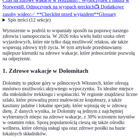
Czas na zdrowe wakacje w Hiszpanii
7. Wypoczynek z naturą w
Norwegii
8. Odpoczynek na wyspach greckich
📺 Dodatkowe
zasoby wideo:
✅ **Checklist przed wyjazdem**
Glossary
Spis treści
(
12
sekcje
)
Wyruszenie w podróż to wspaniały sposób na poprawę naszego
zdrowia i samopoczucia. W 2026 roku wielu ludzi szuka ofert
wyjazdowych, które nie tylko dają możliwość relaksu, ale także
wspierają zdrowy tryb życia. W tym artykule przedstawiamy
najlepsze kierunki na zdrowe wakacje, które jednocześnie pozwolą
na odprężenie.
1. Zdrowe wakacje w Dolomitach
Dolomity to piękne góry w północnych Włoszech, które oferują
mnóstwo możliwości aktywnego wypoczynku. To idealne miejsce
dla miłośników trekkingu i wspinaczki. W regionie znajdziesz liczne
szlaki, które prowadzą przez malownicze krajobrazy, a także
kasztany jadalne i lokalne specjały, które wpisują się w zdrową
dietę. Z danych wynika, że Dolomity są jednym z najchętniej
wybieranych miejsc na zdrowe wakacje, z 30% wzrostem turystów
w ostatnim roku. Sporą popularnością cieszą się także ośrodki
wellness, które oferują usługi spa oraz zdrowe posiłki na bazie
lokalnych składników.