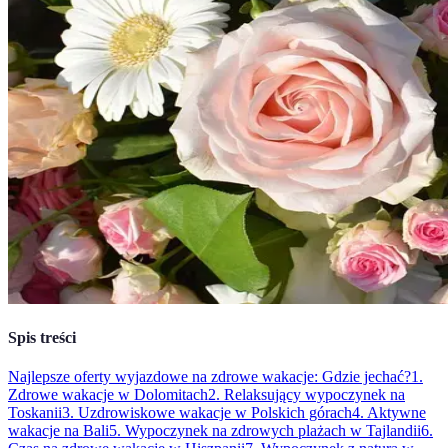
Spis treści
Najlepsze oferty wyjazdowe na zdrowe wakacje: Gdzie jechać?
1.
Zdrowe wakacje w Dolomitach
2. Relaksujący wypoczynek na
Toskanii
3. Uzdrowiskowe wakacje w Polskich górach
4. Aktywne
wakacje na Bali
5. Wypoczynek na zdrowych plażach w Tajlandii
6.