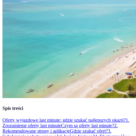
Spis treści
Oferty wyjazdowe last minute: gdzie szukać najlepszych okazji?
1.
Zrozumienie oferty last minute
Czym są oferty last minute?
2.
Rekomendowane strony i aplikacje
Gdzie szukać ofert?
3.