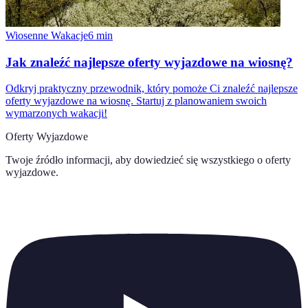
Wiosenne Wakacje
6
min
Jak znaleźć najlepsze oferty wyjazdowe na wiosnę?
Odkryj praktyczny przewodnik, który pomoże Ci znaleźć najlepsze
oferty wyjazdowe na wiosnę. Startuj z planowaniem swoich
wymarzonych wakacji!
Oferty Wyjazdowe
Twoje źródło informacji, aby dowiedzieć się wszystkiego o
oferty
wyjazdowe
.