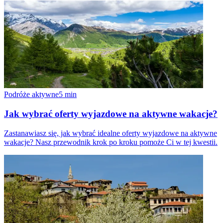
Podróże aktywne
5
min
Jak wybrać oferty wyjazdowe na aktywne wakacje?
Zastanawiasz się, jak wybrać idealne oferty wyjazdowe na aktywne
wakacje? Nasz przewodnik krok po kroku pomoże Ci w tej kwestii.