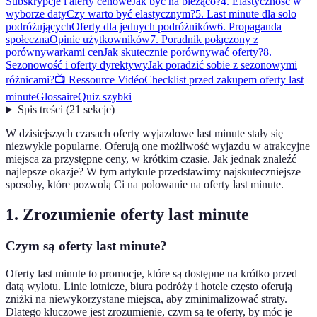
Subskrypcje i alerty cenowe
Jak być na bieżąco?
4. Elastyczność w
wyborze daty
Czy warto być elastycznym?
5. Last minute dla solo
podróżujących
Oferty dla jednych podróżników
6. Propaganda
społeczna
Opinie użytkowników
7. Poradnik połączony z
porównywarkami cen
Jak skutecznie porównywać oferty?
8.
Sezonowość i oferty dyrektywy
Jak poradzić sobie z sezonowymi
różnicami?
📺 Ressource Vidéo
Checklist przed zakupem oferty last
minute
Glossaire
Quiz szybki
Spis treści
(
21
sekcje
)
W dzisiejszych czasach oferty wyjazdowe last minute stały się
niezwykle popularne. Oferują one możliwość wyjazdu w atrakcyjne
miejsca za przystępne ceny, w krótkim czasie. Jak jednak znaleźć
najlepsze okazje? W tym artykule przedstawimy najskuteczniejsze
sposoby, które pozwolą Ci na polowanie na oferty last minute.
1. Zrozumienie oferty last minute
Czym są oferty last minute?
Oferty last minute to promocje, które są dostępne na krótko przed
datą wylotu. Linie lotnicze, biura podróży i hotele często oferują
zniżki na niewykorzystane miejsca, aby zminimalizować straty.
Dlatego kluczowe jest zrozumienie, czym są te oferty, by móc je