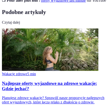
📺
Pour aller plus loin :
oferty wyjazdowe last minute
sur YouTube
Podobne artykuły
Czytaj dalej
Wakacje zdrowe
5
min
Najlepsze oferty wyjazdowe na zdrowe wakacje:
Gdzie jechać?
Planujesz zdrowe wakacje? Sprawdź nasze propozycje najlepszych
ofert wyjazdowych, które łączą relaks z dbałością o zdrowie.