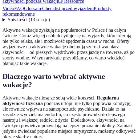
aktywności podczas wakacji
📺 Ressource
Vidéo
FAQ
Glossaire
Checklist przed wyjazdem
Produkty
rekomendowane
Spis treści
(
13
sekcje
)
Aktywne wakacje zyskują na popularności w Polsce i na całym
świecie. Coraz więcej osób decyduje się na wyjazdy, które oferują
nie tylko relaks, ale i możliwość spędzenia czasu w ruchu. Oferty
wyjazdowe na aktywne wakacje obejmują szeroki wachlarz
aktywności – od pieszych wędrówek, przez jazdę na rowerze, aż po
sporty wodne. W tym artykule przybliżamy, co warto wiedzieć,
planując takie wakacje.
Dlaczego warto wybrać aktywne
wakacje?
Aktywne wakacje niosą ze sobą wiele korzyści.
Regularna
aktywność fizyczna
podczas urlopu nie tylko poprawia kondycję,
ale również wpływa na samopoczucie psychiczne. Działa to na
zasadzie wydzielania endorfin, co często prowadzi do lepszego
nastroju i większej radości z życia. Dodatkowo, aktywności na
świeżym powietrzu pozwalają na lepsze poznanie okolicy. Zamiast
jedynie zwiedzać popularne miejsca turystyczne, możemy odkrywać
ukryte skarby natury.