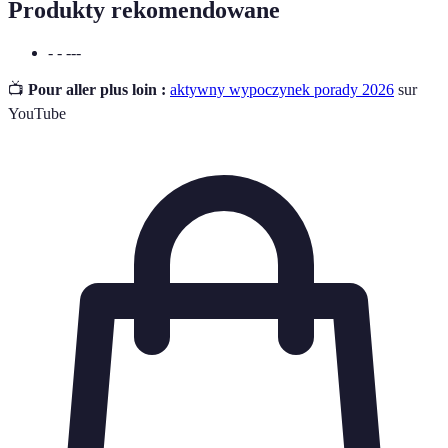
Produkty rekomendowane
- - ---
📺
Pour aller plus loin :
aktywny wypoczynek porady 2026
sur
YouTube