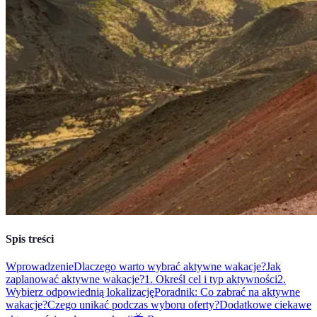
Spis treści
Wprowadzenie
Dlaczego warto wybrać aktywne wakacje?
Jak
zaplanować aktywne wakacje?
1. Określ cel i typ aktywności
2.
Wybierz odpowiednią lokalizację
Poradnik: Co zabrać na aktywne
wakacje?
Czego unikać podczas wyboru oferty?
Dodatkowe ciekawe