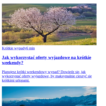
Krótkie wypady
6
min
Jak wykorzystać oferty wyjazdowe na krótkie
weekendy?
Planujesz krótki weekendowy wypad? Dowiedz się, jak
wykorzystać oferty wyjazdowe, by maksymalnie cieszyć się
krótkimi urlopami.