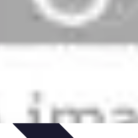
cje
Wakacyjne Kierunki