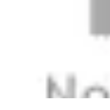
Oferty Wyjazdowe
Zdrowe wakacje
Rodzinne Wakacje
Aktywne Wakacje
Rodzinne waka
Oferty Wyjazdowe