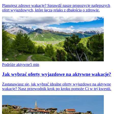
Planujesz zdrowe wakacje? Sprawdź nasze propozycje najlepszych
ofert wyjazdowych, które łączą relaks z dbałością o zdrowie.
Podróże aktywne
5
min
Jak wybrać oferty wyjazdowe na aktywne wakacje?
Zastanawiasz się, jak wybrać idealne oferty wyjazdowe na aktywne
wakacje? Nasz przewodnik krok po kroku pomoże Ci w tej kwestii.