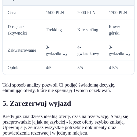
Cena
1500 PLN
2000 PLN
1700 PLN
Dostępne
Rower
Trekking
Kite surfing
aktywności
górski
3-
4-
3-
Zakwaterowanie
gwiazdkowy
gwiazdkowy
gwiazdkowy
Opinie
4/5
5/5
4.5/5
Taki sposób analizy pozwoli Ci podjąć świadomą decyzję,
eliminując oferty, które nie spełniają Twoich oczekiwań.
5. Zarezerwuj wyjazd
Kiedy już znajdziesz idealną ofertę, czas na rezerwację. Staraj się
przeprowadzić ją jak najszybciej - lepsze oferty szybko znikają.
Upewnij się, że masz wszystkie potrzebne dokumenty oraz
potwierdzenia rezerwacji w jednym miejscu.