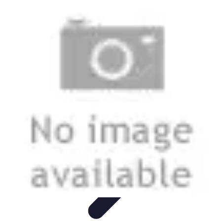
Oferty Wyjazdowe
Zdrowe wakacje
Rodzinne Wakacje
Aktywne Wakacje
Rodzinne
wakacje
Wakacyjne Kierunki
Oferty Wyjazdowe