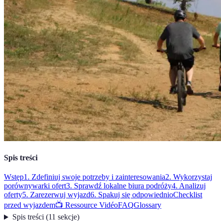
Spis treści
Wstęp
1. Zdefiniuj swoje potrzeby i zainteresowania
2. Wykorzystaj
porównywarki ofert
3. Sprawdź lokalne biura podróży
4. Analizuj
oferty
5. Zarezerwuj wyjazd
6. Spakuj się odpowiednio
Checklist
przed wyjazdem
📺 Ressource Vidéo
FAQ
Glossary
Spis treści
(
11
sekcje
)