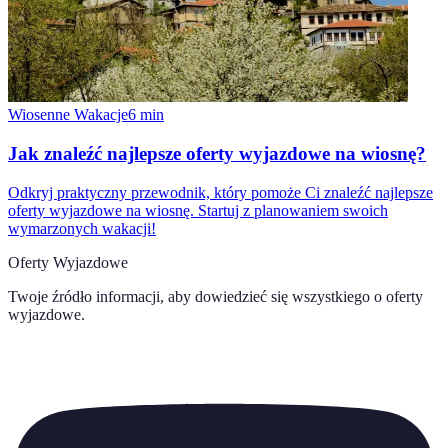
Wiosenne Wakacje
6
min
Jak znaleźć najlepsze oferty wyjazdowe na wiosnę?
Odkryj praktyczny przewodnik, który pomoże Ci znaleźć najlepsze
oferty wyjazdowe na wiosnę. Startuj z planowaniem swoich
wymarzonych wakacji!
Oferty Wyjazdowe
Twoje źródło informacji, aby dowiedzieć się wszystkiego o
oferty
wyjazdowe
.