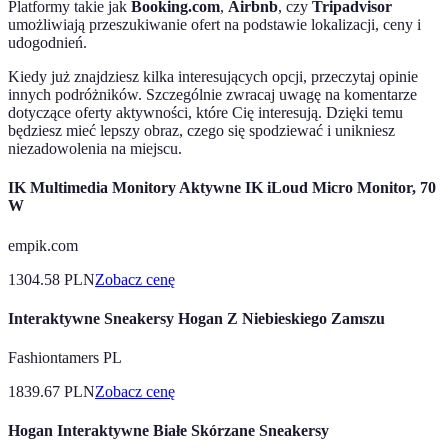
Platformy takie jak
Booking.com
,
Airbnb
, czy
Tripadvisor
umożliwiają przeszukiwanie ofert na podstawie lokalizacji, ceny i
udogodnień.
Kiedy już znajdziesz kilka interesujących opcji, przeczytaj opinie
innych podróżników. Szczególnie zwracaj uwagę na komentarze
dotyczące oferty aktywności, które Cię interesują. Dzięki temu
będziesz mieć lepszy obraz, czego się spodziewać i unikniesz
niezadowolenia na miejscu.
IK Multimedia Monitory Aktywne IK iLoud Micro Monitor, 70
W
empik.com
1304.58
PLN
Zobacz cenę
Interaktywne Sneakersy Hogan Z Niebieskiego Zamszu
Fashiontamers PL
1839.67
PLN
Zobacz cenę
Hogan Interaktywne Białe Skórzane Sneakersy