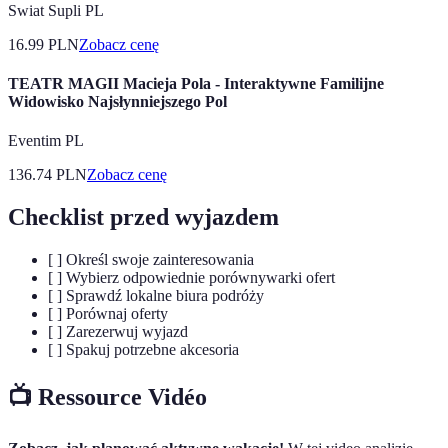
Swiat Supli PL
16.99
PLN
Zobacz cenę
TEATR MAGII Macieja Pola - Interaktywne Familijne
Widowisko Najsłynniejszego Pol
Eventim PL
136.74
PLN
Zobacz cenę
Checklist przed wyjazdem
[ ] Określ swoje zainteresowania
[ ] Wybierz odpowiednie porównywarki ofert
[ ] Sprawdź lokalne biura podróży
[ ] Porównaj oferty
[ ] Zarezerwuj wyjazd
[ ] Spakuj potrzebne akcesoria
📺 Ressource Vidéo