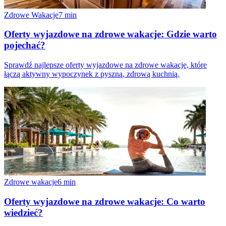
Zdrowe Wakacje
7
min
Oferty wyjazdowe na zdrowe wakacje: Gdzie warto
pojechać?
Sprawdź najlepsze oferty wyjazdowe na zdrowe wakacje, które
łączą aktywny wypoczynek z pyszną, zdrową kuchnią.
Zdrowe wakacje
6
min
Oferty wyjazdowe na zdrowe wakacje: Co warto
wiedzieć?