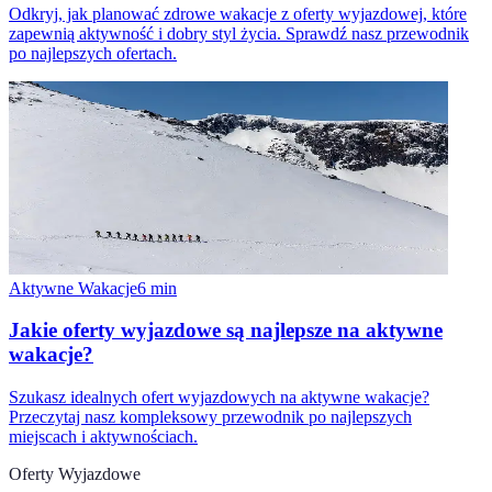
Odkryj, jak planować zdrowe wakacje z oferty wyjazdowej, które
zapewnią aktywność i dobry styl życia. Sprawdź nasz przewodnik
po najlepszych ofertach.
Aktywne Wakacje
6
min
Jakie oferty wyjazdowe są najlepsze na aktywne
wakacje?
Szukasz idealnych ofert wyjazdowych na aktywne wakacje?
Przeczytaj nasz kompleksowy przewodnik po najlepszych
miejscach i aktywnościach.
Oferty Wyjazdowe