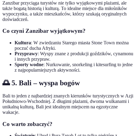
Zanzibar przyciąga turystów nie tylko wyjątkowymi plażami, ale
także bogatą historią i kulturą. To idealne miejsce dla miłośników
wypoczynku, a także mieszkańców, którzy szukają oryginalnych
doświadczeń.
Co czyni Zanzibar wyjątkowym?
Kultura
: W zwiedzaniu Starego miasta Stone Town można
poczuć ducha Afryki.
Przyprawy
: Wyspy znane z produkcji goździków, cynamonu
i innych przypraw.
Sporty wodne
: Nurkowanie, snorkeling i kitesurfing to jedne
z najpopularniejszych aktywności.
🌅 5. Bali – wyspa bogów
Bali to jeden z najbardziej znanych kierunków turystycznych w Azji
Południowo-Wschodniej. Z długimi plażami, dwoma wulkanami i
unikalną kulturą, Bali jest idealnym miejscem na egzotyczne
wakacje.
Co warto zobaczyć?
Świątynie
: Ubud i Pura Tanah Lot to tylko niektóre z