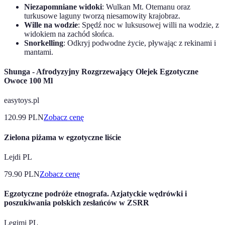
Niezapomniane widoki
: Wulkan Mt. Otemanu oraz
turkusowe laguny tworzą niesamowity krajobraz.
Wille na wodzie
: Spędź noc w luksusowej willi na wodzie, z
widokiem na zachód słońca.
Snorkelling
: Odkryj podwodne życie, pływając z rekinami i
mantami.
Shunga - Afrodyzyjny Rozgrzewający Olejek Egzotyczne
Owoce 100 Ml
easytoys.pl
120.99
PLN
Zobacz cenę
Zielona piżama w egzotyczne liście
Lejdi PL
79.90
PLN
Zobacz cenę
Egzotyczne podróże etnografa. Azjatyckie wędrówki i
poszukiwania polskich zesłańców w ZSRR
Legimi PL