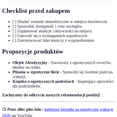
Checklist przed zakupem
[ ] Zbadać warunki atmosferyczne w miejscu docelowym
[ ] Sprawdzić dostępność i ceny noclegów
[ ] Zaplanować atrakcje i aktywności na miejscu
[ ] Upewnić się o wymaganiach wjazdowych
[ ] Zarezerwować bilet lotniczy z wyprzedzeniem
Propozycje produktów
Olejek Afrodyzyjny
- Stworzony z egzotycznych owoców,
idealny na relaks.
Piżama w egzotyczne liście
- Sprawdzi się świetnie podczas
wakacji.
Książka o egzotycznych podróżach
- Inspirujące opowieści
dla podróżników.
Zachęcamy do odkrycia naszych rekomendacji poniżej!
📺
Pour aller plus loin :
najlepsze kierunki na egzotyczne wakacje
2026
sur YouTube