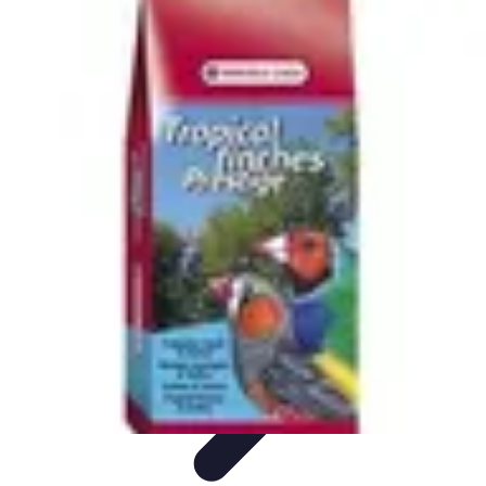
Oferty Wyjazdowe
Zdrowe wakacje
Rodzinne Wakacje
Aktywne Wakacje
Rodzinne
wakacje
Wakacyjne Kierunki
Oferty Wyjazdowe