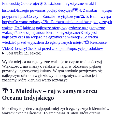
Francuskiej
Co oferuje?
☀️ 3. Lizbona – egzotyczne smaki i
historia
Dlaczego powinnaś podjąć decyzję?
🗺️ 4. Zanzibar – wyspa
przypraw i plaż
Co czyni Zanzibar wyjątkowym?
🌅 5. Bali – wyspa
bogów
Co warto zobaczyć?
📊 Porównanie kierunków egzotycznych
wakacji
FAQ
Jakie są najlepsze oferty wyjazdowe na egzotyczne
wakacje?
Jakie są najtańsze kierunki egzotyczne?
Kiedy jest
najlepszy czas na wyjazd na egzotyczne wakacje?
Co trzeba
wiedzieć przed wyjazdem do egzotycznych miejsc?
📺 Ressource
Vidéo
Glossary
Checklist przed zakupem
Propozycje produktów
Spis treści
(
21
sekcje
)
Wybór miejsca na egzotyczne wakacje to często trudna decyzja.
Większość z nas marzy o relaksie w raju, w otoczeniu pięknej
przyrody i egzotycznej kultury. W tym artykule przyjrzymy się
najlepszym ofertom wyjazdowym na egzotyczne wakacje i
zbadamy, które kierunki warto rozważyć.
🌴 1. Malediwy – raj w samym sercu
Oceanu Indyjskiego
Malediwy to jeden z najpopularniejszych egzotycznych kierunków
wakacyjnych na świecie. To archipelag 26 atoli, które oferują