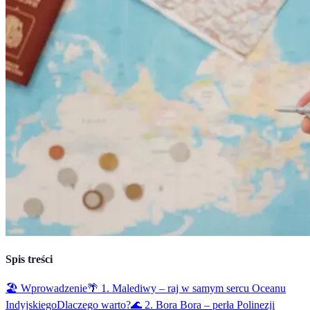
Spis treści
🏖️ Wprowadzenie
🌴 1. Malediwy – raj w samym sercu Oceanu
Indyjskiego
Dlaczego warto?
🌊 2. Bora Bora – perła Polinezji