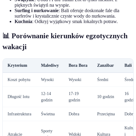
pięknych świątyń na wyspie.
Surfing i nurkowanie
: Bali oferuje doskonałe fale dla
surferów i krystalicznie czyste wody do nurkowania.
Kuchnia
: Odkryj wyjątkowy smak lokalnych potraw.
📊 Porównanie kierunków egzotycznych
wakacji
Kryterium
Malediwy
Bora Bora
Zanzibar
Bali
Koszt pobytu
Wysoki
Wysoki
Średni
Średni
12-14
17-19
16
Długość lotu
10 godzin
godzin
godzin
godzin
Infrastruktura
Świetna
Dobra
Przeciętna
Dobra
Kultur
Sporty
Atrakcje
Widoki
Kultura
i