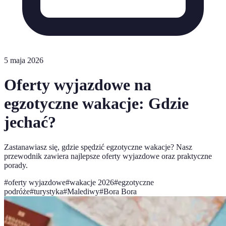
5 maja 2026
Oferty wyjazdowe na
egzotyczne wakacje: Gdzie
jechać?
Zastanawiasz się, gdzie spędzić egzotyczne wakacje? Nasz
przewodnik zawiera najlepsze oferty wyjazdowe oraz praktyczne
porady.
#
oferty wyjazdowe
#
wakacje 2026
#
egzotyczne
podróże
#
turystyka
#
Malediwy
#
Bora Bora