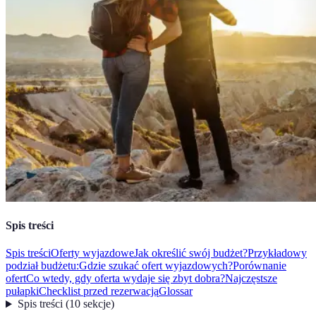
Spis treści
Spis treści
Oferty wyjazdowe
Jak określić swój budżet?
Przykładowy
podział budżetu:
Gdzie szukać ofert wyjazdowych?
Porównanie
ofert
Co wtedy, gdy oferta wydaje się zbyt dobra?
Najczęstsze
pułapki
Checklist przed rezerwacją
Glossar
Spis treści
(
10
sekcje
)