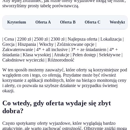
Aby lepiej zrozumieć, jak różne oferty wyjazdowe mogą się różnić,
stworzyliśmy prosty tabelę porównawczą.
Kryterium
Oferta A
Oferta B
Oferta C
Werdykt
| Cena | 2200 zł | 2500 zł | 2300 zł | Najlepsza oferta | Lokalizacja |
Grecja | Hiszpania | Włochy | Zróżnicowane opcje |
Zakwaterowanie | 4* + all inclusive | 3* + ze śniadaniem | 4* +
śniadania | Klasa wysokiej | Atrakcje | Pełen dostęp | Selektywne |
Całodniowe wycieczki | Różnorodność
W ten sposób możemy zauważyć, które oferty są korzystniejsze pod
względem cen i tego, co oferują. Przydatne może być również
korzystanie z aplikacji mobilnych, które na bieżąco monitorują ceny
i alerty, co pozwala na szybsze działanie w przypadku świetnej
okazji.
Co wtedy, gdy oferta wydaje się zbyt
dobra?
Często spotykamy oferty wyjazdowe, które wyglądają bardzo
atrakcyjnie, ale warto zachować ostrożność. Olbrzymie zniżki mogą