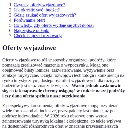
Czym są oferty wyjazdowe?
Jak określić swój budżet?
Gdzie szukać ofert wyjazdowych?
Porównanie ofert
Co wtedy, gdy oferta wydaje się zbyt dobra?
Najczęstsze pułapki
Checklist przed rezerwacją
Oferty wyjazdowe
Oferty wyjazdowe to różne sposoby organizacji podróży, które
pomagają zrealizować marzenia o wypoczynku. Mogą one
obejmować bilety lotnicze, zakwaterowanie, wyżywienie oraz
atrakcje turystyczne. Dzięki rozwojowi technologii i konkurencji na
rynku turystycznym, dostępność ofert wyjazdowych dla różnych
budżetów jest teraz znacznie większa.
Warto jednak zastanowić
się, co tak naprawdę chcemy osiągnąć w trakcie naszej podróży
i czy dana oferta spełnia nasze oczekiwania.
Z perspektywy konsumenta, oferty wyjazdowe mogą przybierać
wiele form — od all inclusive, przez pakiety last minute, aż po
podróże indywidualne. W 2026 roku obserwujemy wzrost
zainteresowania turystyką lokalną i ekologiczną, co także wpływa
na dostępność różnorodnych ofert w znacznie przystępniejszych