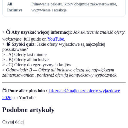
All
Pilnowanie pakietu, który obejmuje zakwaterowanie,
Inclusive
wyżywienie i atrakcje.
>
📺 Aby uzyskać więcej informacji:
Jak skutecznie znaleźć oferty
wakacyjne
, full guide on
YouTube
.
>
🧠 Szybki quiz:
Jakie oferty wyjazdowe są najczęściej
poszukiwane?
> - A) Oferty last minute
> - B) Oferty all inclusive
> - C) Oferty do egzotycznych krajów
>
Odpowiedź: B — Oferty all inclusive cieszą się największym
zainteresowaniem, ponieważ oferują kompleksowy wypoczynek.
📺
Pour aller plus loin :
jak znaleźć najlepsze oferty wyjazdowe
2026
sur YouTube
Podobne artykuły
Czytaj dalej