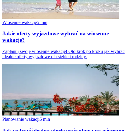
Wiosenne wakacje
5
min
Jakie oferty wyjazdowe wybrać na wiosenne
wakacje?
Zaplanuj swoje wiosenne wakacje! Oto krok po kroku jak wybrać
idealne oferty wyjazdowe dla siebie i rodziny.
Planowanie wakacji
6
min
Jak wybrać idealną ofertę wyjazdową na wiosenne