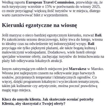
Według raportu
European Travel Commission
, przewiduje się, że
ruch turystyczny wzrośnie o 15% w porównaniu do wiosny 2025,
co może przyciągnąć większą ilość turystów w te miejsca, dlatego
warto zarezerwować bilet z wyprzedzeniem.
Kierunki egzotyczne na wiosnę
Jeśli marzysz o nieco bardziej egzotycznym kierunku, rozważ
Bali
.
Po zakończeniu sezonu deszczowego, który trwa do lutego, wiosna
to idealny czas na odwiedzenie tej indonezyjskiej wyspy.
Bali
przyciąga nie tylko pięknymi plażami, ale także bogatą kulturą i
malowniczymi wodospadami. Dodatkowo, wiele hoteli oferuje
specjalne wiosenne oferty, zachęcając turystów do leniuchowania na
plaży lub odkrywania lokalnych atrakcji.
Innym zatrzymującym oddech miejscem jest
Marrakesz
w Maroko.
Wiosna jest najlepszym czasem na odkrywanie jego barwnych
souków, przyjemnych temperatur i klimatycznych ogrodów. Co
więcej, dzięki programom lokalnym i wycieczkom tematycznym,
takim jak kulinarnie czy artystycznie, można poczuć prawdziwą
magię tego miejsca.
Klucz do umysłu klienta. Jak skutecznie oceniać potrzeby
Klienta, aby skorzystał z Twojej oferty?