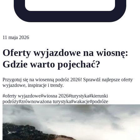
11 maja 2026
Oferty wyjazdowe na wiosnę:
Gdzie warto pojechać?
Przygotuj się na wiosenną podróż 2026! Sprawdź najlepsze oferty
wyjazdowe, inspiracje i trendy.
#
oferty wyjazdowe
#
wiosna 2026
#
turystyka
#
kierunki
podróży
#
zrównoważona turystyka
#
wakacje
#
podróże