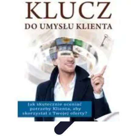
Oferty Wyjazdowe
Zdrowe wakacje
Rodzinne Wakacje
Aktywne Wakacje
Rodzinne
wakacje
Wakacyjne Kierunki
Oferty Wyjazdowe