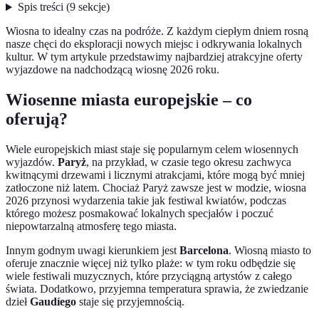
Spis treści
(
9
sekcje
)
Wiosna to idealny czas na podróże. Z każdym ciepłym dniem rosną
nasze chęci do eksploracji nowych miejsc i odkrywania lokalnych
kultur. W tym artykule przedstawimy najbardziej atrakcyjne oferty
wyjazdowe na nadchodzącą wiosnę 2026 roku.
Wiosenne miasta europejskie – co
oferują?
Wiele europejskich miast staje się popularnym celem wiosennych
wyjazdów.
Paryż
, na przykład, w czasie tego okresu zachwyca
kwitnącymi drzewami i licznymi atrakcjami, które mogą być mniej
zatłoczone niż latem. Chociaż Paryż zawsze jest w modzie, wiosna
2026 przynosi wydarzenia takie jak festiwal kwiatów, podczas
którego możesz posmakować lokalnych specjałów i poczuć
niepowtarzalną atmosferę tego miasta.
Innym godnym uwagi kierunkiem jest
Barcelona
. Wiosną miasto to
oferuje znacznie więcej niż tylko plaże: w tym roku odbędzie się
wiele festiwali muzycznych, które przyciągną artystów z całego
świata. Dodatkowo, przyjemna temperatura sprawia, że zwiedzanie
dzieł
Gaudíego
staje się przyjemnością.