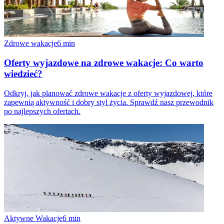
Zdrowe wakacje
6
min
Oferty wyjazdowe na zdrowe wakacje: Co warto
wiedzieć?
Odkryj, jak planować zdrowe wakacje z oferty wyjazdowej, które
zapewnią aktywność i dobry styl życia. Sprawdź nasz przewodnik
po najlepszych ofertach.
Aktywne Wakacje
6
min