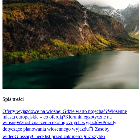
Spis treści
Oferty wyjazdowe na wiosnę: Gdzie warto pojechać?
Wiosenne
miasta europejskie – co oferują?
Kierunki egzotyczne na
wiosnę
Wzrost znaczenia ekologicznych wyjazdów
Porady
dotyczące planowania wiosennego wyjazdu
📺 Zasoby
wideo
Glossary
Checklist przed zakupem
Quiz szybki